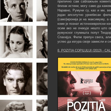
прилично сам саблажњен комента
близак истини, могу само да кажем
Наравно, Румуни су, као и ми, ве
један апсолутно урнебесан фил
(само)иронија је на максимуму, а
коме је познат источноевропски кон
осим ако не очекује нешто што о
румунског глумишта попут Теодор
Спахијуа. Филм препун свега, ал
успео да изгура своје замисли и с
8. POZITIA COPILULUI (2013) - C