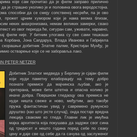
рима које сам прочитао да је филм заправо прилично
 да је страшно уколико је и половина овога веродостојна.
ома способни да се смеју сопственој несрећи, па је ово
м, прожет црним хумором који је нама веома близак,
 осим неких анахронизама, немам великих замерки, свако
текст из овог периода ће, сигуран сам, уживати, наравно,
вај филм није. У битним улогама су све сами тешкаши
а Корбана, Јона Сапдаруа, Влада Иванова и Габријела
и скорашњи добитник Златне палме, Кристијан Мунђу, је
нимио остварење које се не заборавља лако.
ALIN PETER NETZER
Добитник Златног медведа у Берлину је сјајан филм
који нуди паметну елаборацију на тему добро
познате премисе да мајчинска љубав, ако је
претерана, може бити штетна и опасна колико је
иначе добра. Површном гледаоцу ова премиса не
нуди ништа свеже и ново, међутим, ако такође
пружа фантастичан увид у савремено румунско
друштво (као што јесте случај), онда постаје вредна
лекција свакоме ко гледа. Главни лик је имућна
мајка архитекта која покушава да задржи свог сина
од тридесет и нешто година поред себе по сваку
цену и даје све од себе да га сачува од заслуженог