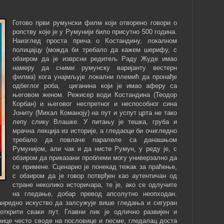
Готово први румунски филм који отворено говори о
ропству које је у Румунији било присутно 500 година.
Наизглед проста прича о Костандину, локалном
полицајцу (можда би требало да кажем шерифу, с
обзиром да је изврсни редитељ Раду Жуде имао
намеру да сними румунску варијанту вестерн
филма) кога унајмљује локални племић да пронађе
одбеглог роба, циганина који је имао аферу са
његовом женом. Режисер води Костандина (Теодор
Корбан) и његовог неспретног и неспособног сина
Јониту (Михал Команоју) на пут и успут црта не тако
лепу слику Влашке. У питању је тешка, груба и
мрачна лекција из историје, а гледаоци би очигледно
требало да повлаче паралеле са данашњом
Румунијом, али чак и да нисте Румун, у реду је, с
обзиром да приказани проблеми могу универзално да
се примене. Сценарио је понекад тежак за праћење,
с обзиром да је говор потврђен као аутентичан од
стране неколико историчара, те је, ако се одлучите
на гледање, добар превод апсолутно неопходан.
анредно искуство да залсужује више гледања и сигуран
открити сваки пут. Главни лик је одлично развијен и
нице често своде на пословице и песме, гледалац доста