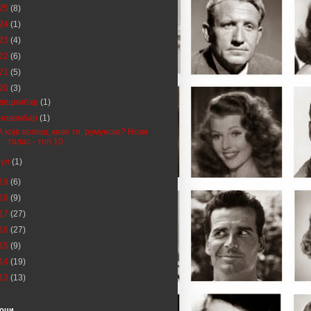
25
(8)
24
(1)
23
(4)
22
(6)
21
(5)
20
(3)
децембар
(1)
новембар
(1)
А које волиш, кеве ти, румунске? Нови
талас - топ 10
јул
(1)
19
(6)
18
(9)
17
(27)
16
(27)
15
(9)
14
(19)
13
(13)
оци