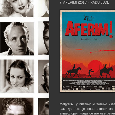
7. AFERIM! (2015) - RADU JUDE
Међутим, у питању је толико изв
сам да постоје нове ствари за 
вишеслојан, мада се његове рече