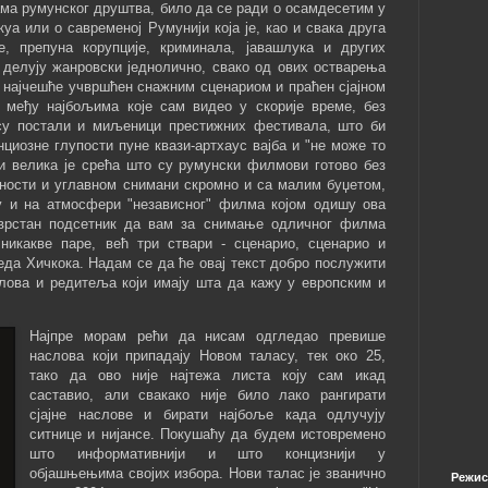
ма румунског друштва, било да се ради о осамдесетим у
а или о савременој Румунији која је, као и свака друга
е, препуна корупције, криминала, јавашлука и других
 делују жанровски једнолично, свако од ових остварења
, најчешће учвршћен снажним сценариом и праћен сјајном
 међу најбољима које сам видео у скорије време, без
су постали и миљеници престижних фестивала, што би
нциозне глупости пуне квази-артхаус вајба и "не може то
ли велика је срећа што су румунски филмови готово без
зности и углавном снимани скромно и са малим буџетом,
у и на атмосфери "независног" филма којом одишу ова
еврстан подсетник да вам за снимање одличног филма
никакве паре, већ три ствари - сценарио, сценарио и
да Хичкока. Надам се да ће овај текст добро послужити
слова и редитеља који имају шта да кажу у европским и
Најпре морам рећи да нисам одгледао превише
наслова који припадају Новом таласу, тек око 25,
тако да ово није најтежа листа коју сам икад
саставио, али свакако није било лако рангирати
сјајне наслове и бирати најбоље када одлучују
ситнице и нијансе. Покушаћу да будем истовремено
што информативнији и што концизнији у
објашњењима својих избора. Нови талас је званично
Режис