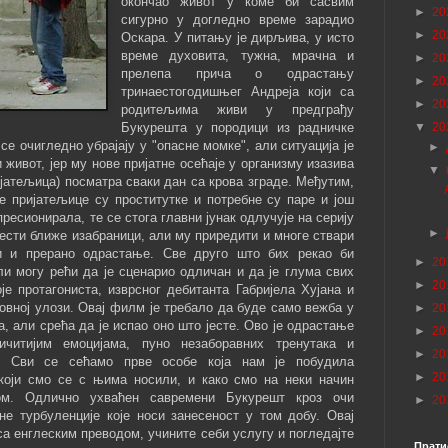
окончао живот у коме би сасвим
►
20
сигурно у догледно време зарадио
►
20
Оскара. У питању је дирљива, у исто
време духовита, тужна, мрачна и
►
20
прелепа прича о одрастању
►
20
тринаестогодишњег Андреја који са
►
20
родитељима живи у предграђу
▼
20
Букурешта у породици из радничке
се очигледно убрајају у "опасне момке", али ситуација је
►
 живот, јер му нове пријатне осећаје у организму изазива
▼
ијатељица) посматра сваки дан са крова зграде. Међутим,
е пријатељице су проститутке и потребне су паре и још
ресионирала, те се стога главни јунак одлучује на серију
►
вести ближе изабраници, али му приредити и многе ствари
ћи и прерано одрастање. Све друго што бих рекао би
►
20
и могу рећи да је сценарио одличан и да је глума свих
►
20
е протагониста, изврсног дебитанта Габријела Хујана и
овној улози. Овај филм је требало да буде само вежба у
►
20
, али срећа да је испао оно што јесте. Ово је одрастање
►
20
ичитијим емоцијама, пуно незаборавних тренутака и
►
20
х. Сви се сећамо прве особе која нам је побудила
►
20
који смо се с њима носили, и како смо на неки начин
ом. Одлично ухваћен савремени Букурешт кроз очи
►
20
е турбуленције које носи занесеност у том добу. Овај
са енглеским преводом, учините себи услугу и погледајте
Прати