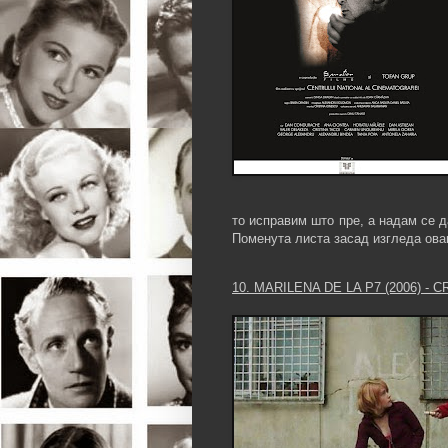
то исправим што пре, а надам се д
Поменута листа засад изгледа ова
10. MARILENA DE LA P7 (2006) -