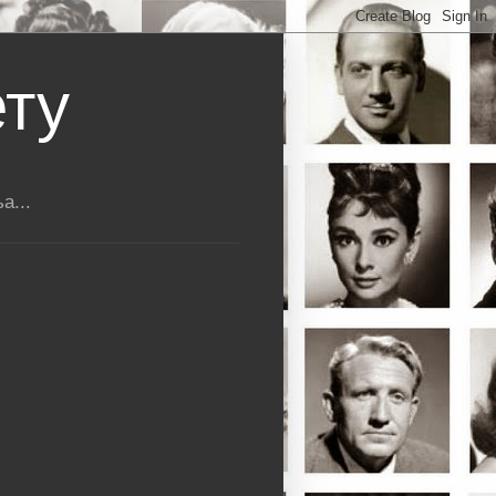
ету
а...