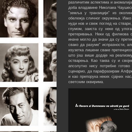
различитим аспектима и аномалија
доба владавине Николаеа Чаушеску
"земља у транзицији" из околин
обележја сличног окружења. Иако
нуди нов и свеж поглед на ствари
глумом, заиста су неке од улога
претеривања. Неки од филмова 
иначе могло да значи да су прете
свако да разуме" испразности, а
изузетка лишени сваке претенцио
што још више додаје на реализм
остварења. Као таква су и свој
апсолутно нису потребне готово 
сценарио, да парафразирам Алфре
и као препорука неких сјајних на
светским оквирима.