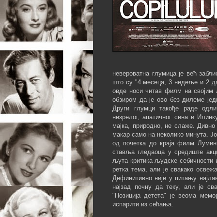
невероватна глумица је већ забли
што су "4 месеца, 3 недеље и 2 д
овде носи читав филм на својим л
обзиром да је ово без дилеме јед
Други глумци такође раде одли
незрелог, апатичног сина и Илинк
мајка, природно, не слаже. Дивно
макар само на неколико минута. Јо
од почетка до краја филм Лумини
ставља гледаоца у средиште акци
љута критика људске себичности 
ретка тема, али је свакако освеж
Дефинитивно није у питању најла
најзад почну да теку, али је св
"Позиција детета" је веома мем
испарити из сећања.