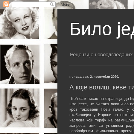
Било је
Рецензије новоодгледаних
понедељак, 2. новембар 2020.
А које волиш, кеве т
Већ сам писао на страници, да Б
што јесте, не би тако лако и са 
кроз такозвани Нови талас, у 
стабилнијих у Европи са неколи
наслова који терају на размишљ
жанрова, али се углавном рад
необрађеним филмовима препун