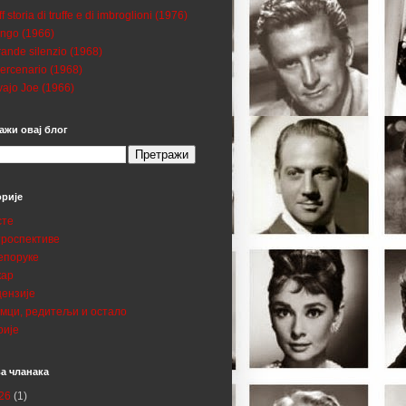
ff storia di truffe e di imbroglioni (1976)
ngo (1966)
grande silenzio (1968)
mercenario (1968)
ajo Joe (1966)
ажи овај блог
орије
сте
троспективе
епоруке
кар
цензије
умци, редитељи и остало
рије
а чланака
26
(1)