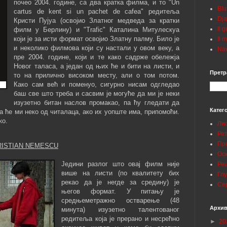
почео 2004. године, са два кратка филма, и то "Un
Blu
cartus de kent si un pachet de cafea" редитеља
Dja
Кристи Пујуа (освојио Златног медведа за кратки
Il 
филм у Берлину) и "Trafic" Каталина Митулескуа
који је за исти формат освојио Златну палму. Било је
Il 
и неколико филмова који су настали у овом веку, а
Nav
пре 2004. године, који и те како садрже обележја
Новог таласа, а један од њих ће и бити на листи, и
Претр
то на прилично високом месту, али о том потом.
Како сам већ и поменуо, сигурно нисам одгледао
баш све што треба и сасвим је могуће да ми је неки
изузетно битан наслов промакао, па ћу гледати да
Катег
а ће ми неко од читалаца, ако их уопште има, припомоћи.
ко.
Ли
Ре
Пр
 CRISTIAN NEMESCU
Ос
Једини разлог што овај филм није
Ре
више на листи (по квалитету бих
Гл
рекао да је негде за средину) је
Се
његов формат. У питању је
средњеметражно остварење (48
Архив
минута) изузетно талентованог
редитеља која је прерано и несрећно
►
20