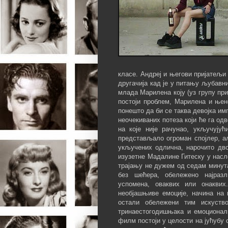
класе. Андреј и његови пријатељи 
другачија кад је у питању љубавни
млада Марилена коју (уз групу пр
постоји проблем, Марилена и њен
понешто да би се таква девојка имп
неочекиваних потеза који ће га од
на које није рачунао, укључују
представљало огроман спојлер, ал
укључених одлична, нарочито двој
изузетне Мадалине Гитеску у насл
трајању не дужем од седам минута
без шећера, обележено најразл
успомена, оваквих или онакви
необјашњиве емоције, начина на 
остали обележени тим искуств
тринаестогодишњака и емоционалн
филм постоји у целости на јућубу 