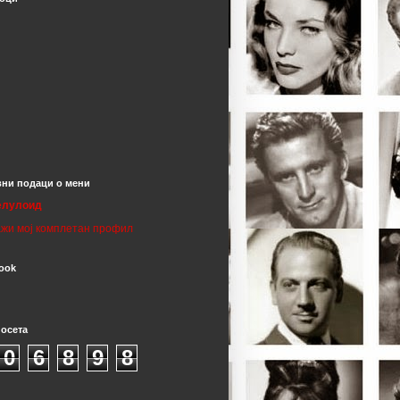
ни подаци о мени
елулоид
жи мој комплетан профил
ook
посета
0
6
8
9
8