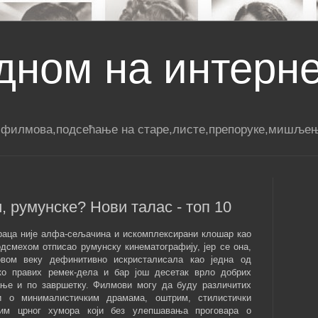
дном на интерн
 филмова,подсећање на старе,листе,препоруке,мишљењ
и, румунске? Нови талас - топ 10
раца није алфа-сељачина и искомплексирани клошар као
подсмехом отписао румунску кинематографију, јер се она,
овом веку дефинитивно искристалисала као једна од
ко правих ремек-дела и бар још десетак врло добрих
ање и по завршетку. Филмови могу да буду различитих
и о минималистичким драмама, оштрим, стилистички
им црног хумора који без улепшавања проговара о