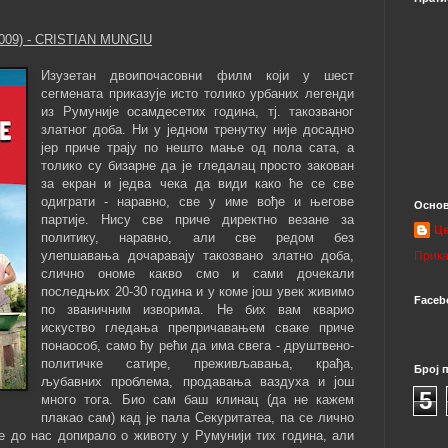
009) - CRISTIAN MUNGIU
Изузетан двоипочасовни филм који у шест
сегмената приказује исто толико урбаних легенди
из Румуније осамдесетих година, тј. такозваног
златног доба. Ни у једном тренутку није досадно
јер приче трају по нешто мање од пола сата, а
толико су бизарне да је гледалац просто закован
за екран и једва чека да види како ће се све
одиграти - наравно, све у име вође и његове
Основ
партије. Нису све приче директно везане за
Ц
политику, наравно, али све редом без
улепшавања дочаравају такозвано златно доба,
Прика
слично ономе какво смо и сами дочекали
последњих 20-30 година и у коме још увек живимо
Faceb
по званичним изворима. Не бих вам кварио
искуство гледања препричавањем сваке приче
понаособ, само ћу рећи да има свега - друштвено-
политичке сатире, преживљавања, крађа,
Број 
љубавних проблема, продавања ваздуха и још
5
много тога. Био сам баш клинац (да не кажем
плакао сам) кад је пала Секуритатеа, па се лично
е до нас допирало о животу у Румунији тих година, али