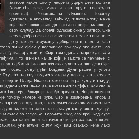
затвора након што у несрећи удари дете колима
(користећи везе, мито и сва друга неопходна
средства). Феноменална Луминита Георгију
одиграла је епохалну, већу од живота улогу мајке
која гази преко свих да постигне своје циљеве, у
овом случају да спречи одлазак сина у затвор. Она
веома добро познаје све мане система и навикла је
да у таквом окружењу добија оно што жели. Ова
стала пуним сјајем у насловима при врху ове листе као
ана" (у мањој улози) и "Смрт господина Лазарескуа", али
еђима и то чини на начин који је заиста за памћење, с
на од најбољих главних женских улога читаве деценије.
чан посао, укључујући Богдана Думитрашеа у улози
у Гоју као његову намучену старију девојку, са којом се
 је видети Влада Иванова како опет игра хуљу и гњиду,
ш једном напомињем да је читава екипа сјајна, али ово је
те Георгију. Режија је такође врхунска, Нецер искусно
је помоћу камере из руке. Ово је изванредна, опора и
и савременог друштва, што у румунским филмовима није
авајуће видети интелигентан приступ као у овом случају.
кши филм за гледање, нарочито пред сам крај, кад сузе
акако фантастичан и са изузетном централном улогом.
орабилан, упечатљив филм који вам свакако неће лако