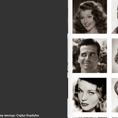
ер месеца: Серђо Корбући