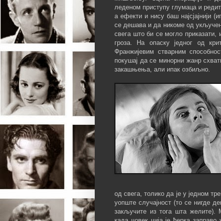
леденом приступу глумаца и редит
а ефекти и нису баш најсјајнији (
се дешава и да никоме од укључени
свега што би се могло приказати, и
гроза. На опаску једног од кр
Франжијевим стварним способнос
покушај да се минорни жанр схват
закашњења, али ипак озбиљно.
од свега, толико да је у једном тр
уопште случајност (то се нигде де
закључите из тога шта желите). М
када човек чија је ћерка заправо