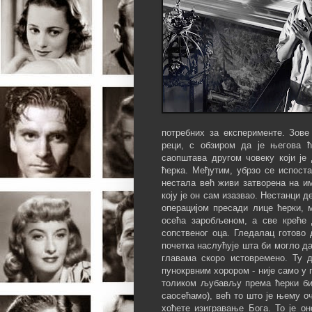
потребних за експерименте. Зове
реци, с обзиром да је његова ћ
саопштава другом човеку који је
ћерка. Међутим, убрзо се испоста
нестала већ живи затворена на и
коју је он сам изазвао. Нестанци 
операцијом пресади лице ћерки, 
осећа заробљеном, а све креће 
сопственог оца. Гледалац готово 
почетка наслућује шта би могло д
главама скоро истовремено. Ту 
пунокрвним хорором - није само у 
толиком љубављу према ћерки бис
саосећамо), већ то што је њему о
хоћете изигравање Бога. То је он