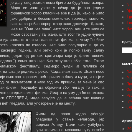
је да у овој земљи нема бриге за будућност жанра.
Blu
Мора се ипак узети у обзир да је ово једини
Dja
француски хорор класичне ере и да је, иако је било
Il 
јако добрих и бескомпромисних трилера, мало ко
Il 
заиста загребао хорор жанр како доликује. Дакако,
Nav
није ни "Очи без лица" чист хорор, али и те како се
може сврстати у тај жанр, што због те једне чувене
ација свега што чини главни лик филма, о чему ће бити
Претр
ста класика по изласку није било популарно и да су
каснијих година, али ретко који је попио такву салву
авише, један од ретких критичара који је филм оценио
ледалац") само што није био отпуштен због тога. Током
Катег
филмском фестивалу, седморо људи из публике се
, на шта је редитељ рекао "Сада знам зашто Шкоти носе
Ли
ије сматрао хорором, већ причом о болу и муци, и то је и
Ре
од га посматрали и како год му пришли, за мене је ово
Пр
ан филм. Покушаћу да објасним због чега је то тако, а
Ос
ише о радњи самог филма. Имајте на уму да ће се можда
Ре
лаги СПОЈЛЕРИ, мада верујем да је већина оне шачице
Гл
 већ гледала, али упозорење је на месту.
Се
Филм од првог кадра убацује
гледаоца у стање нелагоде, јер
Архив
видимо Алиду Вали како узбуђено
►
20
јури колима по мрачном путу возећи