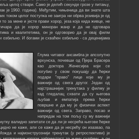
еља целој ствари. Само је делић секунде грозе у питању,
ипак је 1960. година). Међутим, чињеница да ви знате шта
х током целог поступка не заигра ни обрва језивија је од
 то за мене и јесте прави хорор, језа која кида живце, не
итичара да је хорор миноран жанр и да не одговара
тима и квалитетима, он је одговорио да је овај филм
и озбиљно. И богами је схваћен озбиљно - са деценијама
Глума читавог ансамбла је апсолутно
врхунска, почевши од Пјера Брасера
као доктора Женесијеа који се
погубио у свом покушају да ћерки
подари "право" лице које му је
важније од свега другог. Један од
најстрашнијих тренутака у филму је
кад гледалац схвати да су његова
љубав и емпатија према ћерки
површне и да му је физички аспект
важнији од свега. Заправо, посао и
напредак на том пољу су му важнији
енутку валидно запитати се да ли је несрећа његове ћерке
цидно не каже, али се каже да је несрећу он изазвао, па
ожда и најмонструознији тренутак (у ретроспективи) је
 у мртвачници изрази забринутост за њену судбину, а он