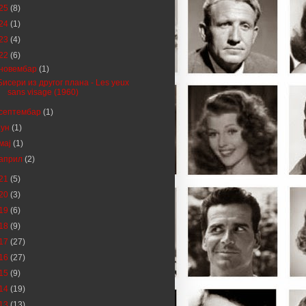
25
(8)
24
(1)
23
(4)
22
(6)
новембар
(1)
Бисери из другог плана - Les yeux
sans visage (1960)
септембар
(1)
јун
(1)
мај
(1)
април
(2)
21
(5)
20
(3)
19
(6)
18
(9)
17
(27)
16
(27)
15
(9)
14
(19)
13
(13)