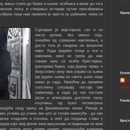
јеу мање стало до ћерке и њених осећања а више до тога
цинском пољу и стварања историје путем пресађивања
Прати
сађено лице није примило је заиста за уџбенике, нема се
Сценарио је мајсторски, сат и по
чисте кртине, без имало лоја,
очишћен од сувишних наклапања, а
доста тога је сведено на визуелни
ниво. Када видимо птице и псе у
кавезима, нико не треба да нам
говори како се осећа Кристијана,
докторова ћерка, која једину праву и
безусловну везу има управо са њима
Основ
јер једино њима не смета њено лице
Ц
какво је сада. Немоћна да промени
сопствену ситуацију, постаје све
Прика
лабилнија, а када јој све постане
јасно и атмосфера достигне тачку
Faceb
кључања, од пуког посматрача
ружујући своју причу на феноменалан начин. Режија је
ако успева да учини оно што је готово немогуће - да све
ичке хладноће и отклона, а опет да гледаоца стави у
Број 
лазура која овај филм чини врхунским остварењем по мом
нас делује врло језиво управо захваљујући клинички