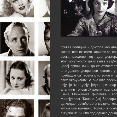
приказ полиције и доктора као дв
живот, већ их само користе за со
свега наведеног, од лудог докто
због могућности да изазива судбин
целој причи, чини да се атмосфер
што дакако доприноси квалитету
пребацује са терена мистерије и 
свих укључених. А оно што посеб
чију је мелодију један критичар
елегични тонови Жарових компози
Енија Мориконеа филмова Серђ
Милијусовог "Конана (из) Варвари
одгледао, сетиће се и музике, ко
кутија или вртешки. Толико је ос
сигурно не би био подједнако добар