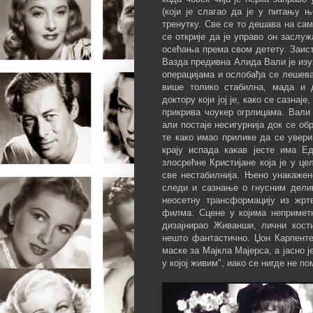
(који је слагао да је у питању 
тренутку. Све се то дешава на сам
се открије да је управо он заслу
осећања према свом детету. Заист
Вазда предивна Алида Вали је изу
операцијама и ослобађа се лешева
више толико стабилна, мада и 
доктору који јој је, како се сазна
прикрива чоукер огрлицама. Вали 
али постаје несигурнија док се об
те како имао прилике да се увер
крају испада какав јесте има Е
злосрећне Кристијане која је у це
све нестабилнија. Њено унакажено
следи и сазнање о гнусним делим
неосетну трансформацију из жрт
филма. Сцене у којима неприметн
дизајнирао Живанши, лични кос
нешто фантастично. Џон Карпенте
маске за Мајкла Мајерса, а јасно
у којој живим", иако се нигде не п