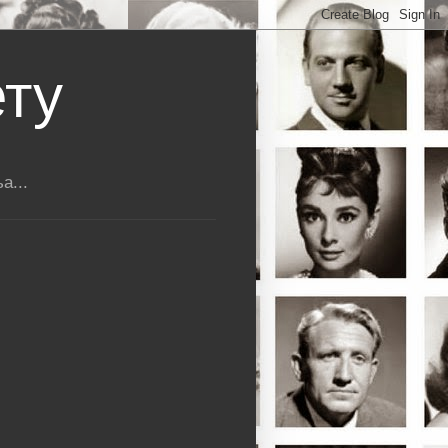
ету
а...