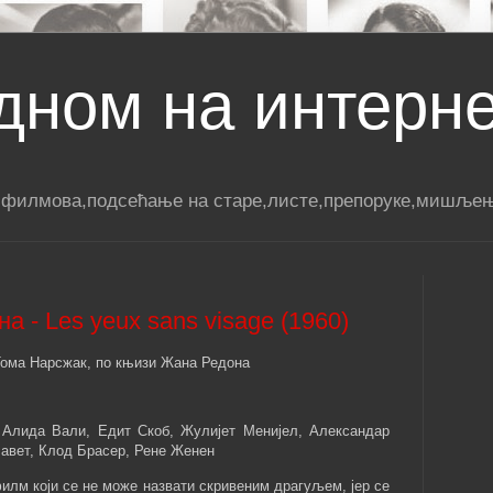
дном на интерн
 филмова,подсећање на старе,листе,препоруке,мишљењ
а - Les yeux sans visage (1960)
 Тома Нарсжак, по књизи Жана Редона
 Алида Вали, Едит Скоб, Жулијет Менијел, Александар
авет, Клод Брасер, Рене Женен
филм који се не може назвати скривеним драгуљем, јер се