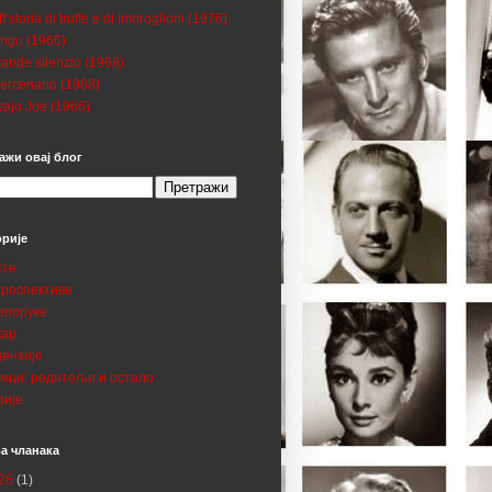
ff storia di truffe e di imbroglioni (1976)
ngo (1966)
grande silenzio (1968)
mercenario (1968)
ajo Joe (1966)
ажи овај блог
орије
сте
троспективе
епоруке
кар
цензије
умци, редитељи и остало
рије
а чланака
26
(1)