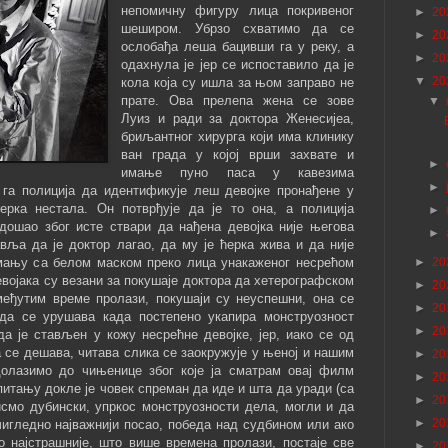
непомичну фигуру лица покривеног
►
20
шеширом. Убрзо схватимо да се
►
20
ослобађа леша бацивши га у реку, а
►
20
одахнула је јер се испоставило да је
▼
20
кола која су ишла за њом заправо не
прате. Ова прелепа жена се зове
▼
Луиз и ради за доктора Женесијеа,
бриљантног хирурга који има клинику
ван града у којој врши захвате и
►
имање пуно паса у кавезима
►
 га полиција да идентификује леш девојке пронађене у
ерка нестала. Он потврђује да је то она, а полиција
►
 дошао због исте ствари да нађена девојка није његова
►
вља да је доктор лагао, да му је ћерка жива и да није
мању са белом маском преко лица унакаженог несрећом
►
20
девојака су везани за покушаје доктора да хетерографском
►
20
међутим време пролази, покушаји су неуспешни, она се
►
20
да се урушава када постепено укапира монструозност
►
20
да је стављен у кожу несрећне девојке, јер, иако се од
а се дешава, читава слика се заокружује у њеној и нашим
►
20
долазимо до чињенице због које ја сматрам овај филм
►
20
питању докле је човек спреман да иде и шта да уради (са
►
20
мо дубински, упркос монструозности дела, могли и да
►
20
чигледно најважнији посао, победа над судбином или ако
о најстрашније, што више времена пролази, постаје све
►
20