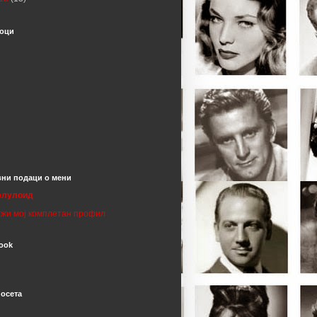
оци
ни подаци о мени
елулоид
жи мој комплетан профил
ook
посета