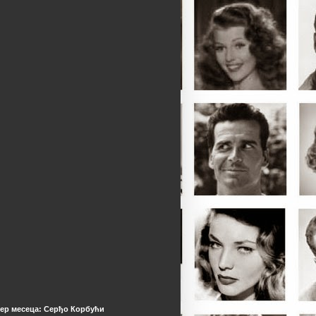
ер месеца: Серђо Корбући