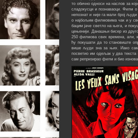
то обично односи на наслов за кој
сладокусци и познаваоци. Филм о 
непознат и није га мали број људи
о најбољим филмовима чак и у св
бацим јаче светло на њега, и пок
цењенији. Данашњи бисер из друг
250 филмова свих времена, али, к
ћу покушати да то становиште оп
више људи зна за њих. Иако сам
посветио им одељак у два текста 
сам репризирао филм и био изнова