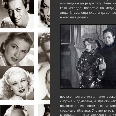
очигледније да је доктору Женеси
како изгледа, напретка на меди
лица. Глума када схвати да се пре
много шта додати.
постаје протагониста, тиме заок
сигурна и одмерена, а Франжи нек
прикаже са извесном врстом клин
средиште збивања. Управо је то г
мишљењу. Сцена операције и да