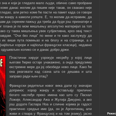
и зна и који је гледало мало људи, обично само пробрани
коме данас желим да пишем није такав, он свакако није
 гледао, али ретко коме ће пасти на памет када се говори
ом жанру а камоли уопште. Е, то желим да исправим, да
ушам да скренем пажњу да треба да буде још признатији и
ог плана је по мом мишљењу апсолутно материјал за топ
ако су таква мишљења увек субјективна, кроз овај текст
равдам. "Очи без лица" по мени и те како заслужују да
 их више пута помињао и на блогу и на страници, а и
(најбољи хорори и најбољи француски класици), недавно
 одушевљен колико се и данас добро држи.
Пластични хирург узрокује несрећу у којој лице
његове ћерке остаје унакажено, а онда предузима
екстремне мере да јој обезбеди ново лице. Како ће
она реаговати кад сазна шта се дешава и шта
заправо ради њен отац?
Француски редитељи новог века дали су значајан
допринос хорор жанру и остављају прилично
богато наслеђе преко имена као што су Паскал
Ложије, Александар Ажа и Жулија Дикурно, а ако
још додате Гаспара Ноа и сличне којима је гадост
практично средње име (да, он је Аргентинац, али
живи и ствара у Француској и на том језику), јасно
Режис