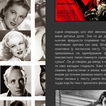
сцене операције, што због имплик
више детаља доле. Зна се да до
њихове вредности откривене тек 
негативних критика као овај. Шт
позитивно (у енглеском листу "Г
приказивања на единбуршком 
онесвестило током поменуте сцене
сукње". Он је говорио да никад и н
те како валидно гледиште. Како г
свакако фантастичан и веома важ
морам да почнем рекавши нешто в
током писања у тексту јавити б
људи која ће текст прочитати филм