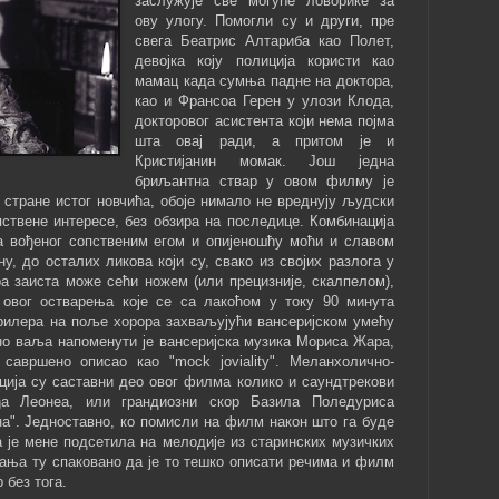
заслужује све могуће ловорике за
ову улогу. Помогли су и други, пре
свега Беатрис Алтариба као Полет,
девојка коју полиција користи као
мамац када сумња падне на доктора,
као и Франсоа Герен у улози Клода,
докторовог асистента који нема појма
шта овај ради, а притом је и
Кристијанин момак. Још једна
бриљантна ствар у овом филму је
е стране истог новчића, обоје нимало не вреднују људски
пствене интересе, без обзира на последице. Комбинација
ра вођеног сопственим егом и опијеношћу моћи и славом
у, до осталих ликова који су, свако из својих разлога у
а заиста може сећи ножем (или прецизније, скалпелом),
 овог остварења које се са лакоћом у току 90 минута
трилера на поље хорора захваљујући вансеријском умећу
но ваља напоменути је вансеријска музика Мориса Жара,
 савршено описао као "mock joviality". Меланхолично-
ција су саставни део овог филма колико и саундтрекови
а Леонеа, или грандиозни скор Базила Поледуриса
на". Једноставно, ко помисли на филм након што га буде
ја је мене подсетила на мелодије из старинских музичких
ећања ту спаковано да је то тешко описати речима и филм
 без тога.