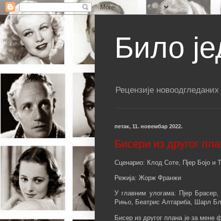
Било је
Рецензије новоодгледаних
петак, 11. новембар 2022.
Бисери из другог план
Сценарио: Клод Соте, Пјер Бојо и
Режија: Жорж Франжи
У главним улогама: Пјер Брасер,
Рињо, Беатрис Алтариба, Шарл Бл
Бисер из другог плана је за мене 