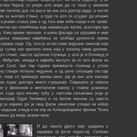
његова ћерка) га укори што мора да га теши у оваквом
ом почетку док се још и не зна шта доктор ради, а после
жан за његово стање, а грди га што се усудио да искаже
а језиво стање ума и од тога вам већи хорор и не треба.
зетна као помоћница која намамљује жртве, асистира при
. Како време пролази, и њена фасада се урушава и није
даље извршава наређења из осећаја дужности према
је, средио лице. Од тога је остао само мајушни ожиљак који
је супер као прелепа жена која у почетку нема дилеме,
руч стеже, заиста одлична глумица, у шта је и Холивуд и
и. Међутим, можда и највеће заслуге за то што филм на
дит Скоб, пре пар година преминула глумица у улози
лој ствари потпуно недужна, а од целе ситуације постаје
 лице се приказује веома рано, јер је оно што касније
а лудог доктора много страшније. Савршено је извела
ве у физичком и менталном кавезу у главну јунакињу
о хода кроз велику кућу у светлим хаљинама (које је
тимограф Одри Хепберн) и са белом маском су заиста
р је изјавио да је овај филм умногоме утицао на избор
 је видљив утицај и на ону из Алмодоваровог филма "Кожа
омиње да имају икакве везе.
И да ништа друго није урадила у
каријери (а јесте подоста), Скобова