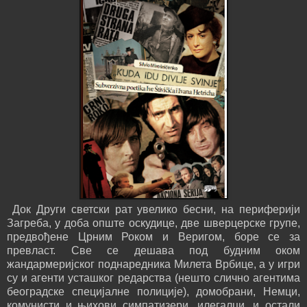
Док Други светски рат увелико бесни, на периферији
Загреба, у доба опште оскудице, две шверцерске групе,
предвођене Црним Роком и Веригом, боре се за
превласт. Све се дешава под будним оком
жандармеријског поднаредника Милета Врбице, а у игри
су и агенти усташког редарства (нешто слично агентима
београдске специјалне полиције), домобрани, Немци,
комунисти и њихови симпатизери, илегалци, и остали