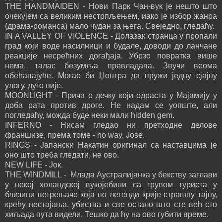
THE HANDMAIDEN - Нови Парк Чан-вук је нешто што
очекујем са великим нестрпљењем, иако је избор жанра
(драма-романса) мало чудан за њега. Свеједно, гледаћу.
IN A VALLEY OF VIOLENCE - Долазак странца у пропали
град који воде насилници и будале, доводи до ланчане
реакције несрећних догађаја. Убрзо повратка више
нема, талас безумља превладава. Звучи веома
обећавајуће. Могао би Џонтра да пружи једну сјајну
улогу, дуго није.
MOONLIGHT - Прича о дечку који одраста у Мајамију у
доба рата против дроге. Не надам се уопште, али
погледаћу, можда буде неки мали hidden gem.
INFERNO - Нисам гледао ни претходне делове
франшизе, према томе - no way, Jose.
RINGS - Јапански Накатин оригинал са наставцима је
оно што треба гледати, не ово.
NEW LIFE - Јок.
THE WINDMILL - Млада Аустралијанка у бекству заглави
у некој холандској вукојебини са групом туриста у
близини ветрењаче која по легенди крије страшну тајну,
крећу нестајања, убиства и све остало што сте већ сто
хиљада пута видели. Тешко да ћу на ово губити време.