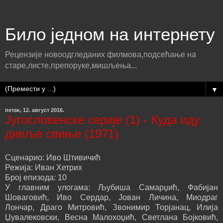
Било једном на интернету
Рецензије новоодгледаних филмова,подсећање на
старе,листе,препоруке,мишљења...
▼
петак, 12. август 2016.
Југословенске серије (1) - Куда иду
дивље свиње (1971)
Сценарио: Иво Штивичић
Режија: Иван Хетрих
Број епизода: 10
У главним улогама: Љубиша Самарџић, Фабијан
Шоваговић, Иво Сердар, Јован Личина, Миодраг
Лончар, Драго Митровић, Звонимир Торјанац, Илија
Џувалековски, Весна Малохоџић, Светлана Бојковић,