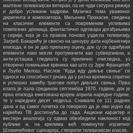
малтене телевизијски ветеран, па не чуди сигурна режија
и добро усликани кадрови. Музичка тема уваженог
диригента и композитора, Миљенка Прохаске, сведена
на класичне елементе са повременим упливима
помпезних деоница, фантастично одговара догађањима
у серији, која је са правом поново уздигла телевизију
Загреб. Бакарићу је свесно на цензуру дата најбенигнија
епизода, и он је дао прелазну оцену, док су се одређени
елементи лако могли протумачити као субверзивни, а
анти-усташка гледишта су прилично очигледна, уз
отворено помињање крвника као што су Јуре Францетић
и Љубо Милош. Наслов "Куда иду дивље свиње" се
односи на способност јунака да у ратна времена спретно
и успешно замећу трагове попут дивљих свиња. Прва
клапа је пала средином септембра 1970. године, док је
прва епизода емитована крајем априла наредне године,
те у наредних десет недеља. Снимало се 111 радних
дана и од самог почетка се говорило да је ово једно од
највећих ТВ достигнућа до тада. Акциони карактер и
вестерн аналогија су одмах обезбедили наклоност код
публике и, на крилима већ поменутог изузетног
Штивичићевог сценарија, створили телевизијски класик.