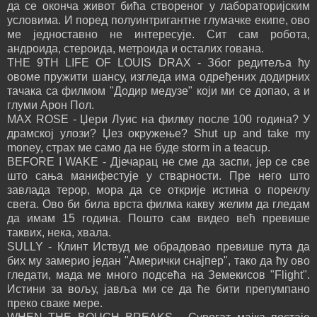
да се оконча живот бића створеног у лабораторијским
условима. И поред полуинтригантне глумачке екипе, ово
ме једноставно не интересује. Сит сам робота,
андроида, стероида, метроида и осталих гована.
THE 9TH LIFE OF LOUIS DRAX - Због редитеља ћу
овоме пружити шансу, изгледа има одређених додирних
тачака са филмом "Додир медузе" који ми се допао, а и
глуми Арон Пол.
MAX ROSE - Џери Луис на филму после 100 година? У
драмској улози? Џез окружење? Shut up and take my
money, страх ме само да не буде storm in a teacup.
BEFORE I WAKE - Дјечарац не сме да заспи, јер се све
што сања манифестује у стварности. Пре него што
завлада терор, мора да се открије истина о пореклу
свега. Ово би била врста филма какву желим да гледам
да имам 15 година. Пошто сам видео већ превише
таквих, нека, хвала.
SULLY - Клинт Иствуд ме обрадовао превише пута да
бих му замерио један "Амерички снајпер", тако да ћу ово
гледати, мада ме много подсећа на Земекисов "Flight".
Истини за вољу, јавља ми се да ће бити препумпано
преко сваке мере.