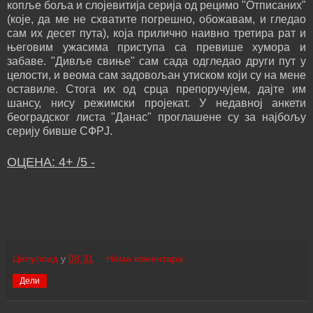
копље боља и слојевитија серија од рецимо "Отписаних"
(које, да ме не схватите погрешно, обожавам, и гледао
сам их десет пута), која прилично наивно третира рат и
његовим ужасима приступа са превише хумора и
забаве. "Дивље свиње" сам сада одгледао други пут у
целости, и веома сам задовољан утиском који су на мене
оставиле. Стога их од срца препоручујем, дајте им
шансу, нису режимски пројекат. У недавној анкети
београдског листа "Данас" проглашене су за најбољу
серију бивше СФРЈ.
ОЦЕНА: 4+ /5 -
Целулоид
у
08:31
Нема коментара:
Дели