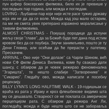
пун куфер боксерских филмова, било их је превише у
последњих пар година, али можда и погледам.
LOVING - Љубавни пар који није исте расе тужио државу
која им не да да се воле. Можда кад још мало остарим,
па ми не смета увек претерано изражено моралисање у
таквим филмовима.
ALMOST CHRISTMAS - Покушај породице да испуни
жељу своје "главе", да за Божић буде пет дана под истим
кровом без да се поубија. Звучи занимљиво, пошто је ту
Дени Гловер, али осећам да ће прерасти у патетику.
Прескачем.
ARRIVAL - Ово није "Они долазе" са Чарли Шином, већ
нови СФ филм Дениса Вилнева, коме ћу свакако дати
шансу, с обзиром да је човек режирао феноменална
"Згаришта", те нешто слабије "Затворенике" и
"Сикарио". Гледаћу ово, можда написати и посебну
рецензију.
BILLY LYNN'S LONG HALFTIME WALK - 19-годишњак се
враћа из рата у Ираку и кроз флешбекове видимо шта
му се дешавало. Стварност се не поклапа са америчком
перцепцијом рата. С обзиром да режира Анг Ли,
погледаћу, можда и буде нешто што се не заборавља