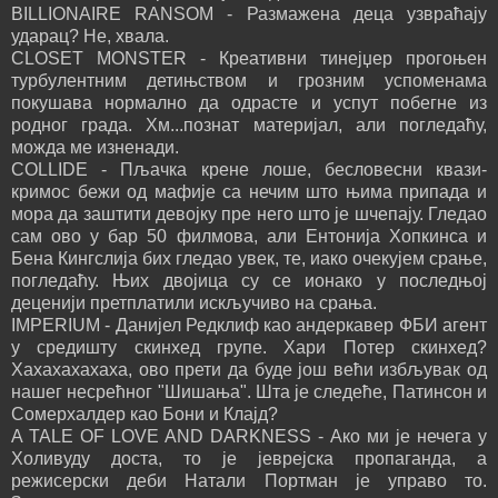
BILLIONAIRE RANSOM - Размажена деца узвраћају
ударац? Не, хвала.
CLOSET MONSTER - Креативни тинејџер прогоњен
турбулентним детињством и грозним успоменама
покушава нормално да одрасте и успут побегне из
родног града. Хм...познат материјал, али погледаћу,
можда ме изненади.
COLLIDE - Пљачка крене лоше, бесловесни квази-
кримос бежи од мафије са нечим што њима припада и
мора да заштити девојку пре него што је шчепају. Гледао
сам ово у бар 50 филмова, али Ентонија Хопкинса и
Бена Кингслија бих гледао увек, те, иако очекујем срање,
погледаћу. Њих двојица су се ионако у последњој
деценији претплатили искључиво на срања.
IMPERIUM - Данијел Редклиф као андеркавер ФБИ агент
у средишту скинхед групе. Хари Потер скинхед?
Хахахахахаха, ово прети да буде још већи избљувак од
нашег несрећног "Шишања". Шта је следеће, Патинсон и
Сомерхалдер као Бони и Клајд?
A TALE OF LOVE AND DARKNESS - Ако ми је нечега у
Холивуду доста, то је јеврејска пропаганда, а
режисерски деби Натали Портман је управо то.