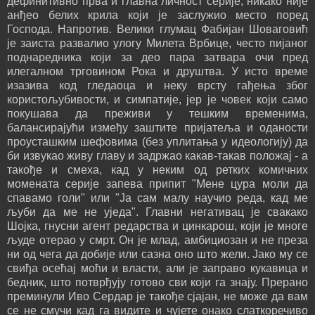
дефинитивно прва и главна личност серије, никако није
анђео белих крила који је заслужио место поред
Господа. Напротив. Велики глумац Фабијан Шоваговић
је заиста развалио улогу Милета Врбице, често пијаног
поднаредника који за део пара затвара очи пред
илегалном трговином Рока и друштва. У исто време
изазива код гледаоца и неку врсту гађења због
користољубивости, и симпатије, јер је човек који само
покушава да преживи у тешким временима,
балансирајући између заштите пријатеља и оданости
проусташким шефовима (без уплитања у идеологију) да
би извукао живу главу и задржао какав-такав положај - а
такође и смеха, кад у неким од ретких комичних
момената серије запева припит "Мене цура моли да
спавамо голи" или "Ја сам малу научио реда, кад ме
љуби да ме не уједа". Главни негативац је свакако
Шојка, гнусни агент редарства и цинкарош, који је многе
људе отерао у смрт. Он је млад, амбициозан и не преза
ни од чега да добије или сазна оно што жели. Јако му се
свиђа осећај моћи и власти, али је заправо кукавица и
бедник, што потврђују готово сви који га знају. Прерано
преминули Иво Сердар је такође сјајан, не може да вам
се не смучи кад га видите и чујете онако слаткоречиво