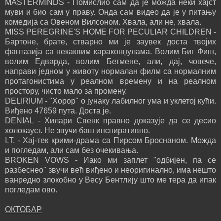
MASTERMINDS - Помислио сам да је можда неки хајст
муви и био сам у праву. Онда сам видео да је у питању
комедија са Овеном Вилсоном. Хвала, али не, хвала.
MISS PEREGRINE'S HOME FOR PECULIAR CHILDREN -
Бартоне, брате, стварно ми је заувек доста твојих
фантазија са некаквим караконџулама. Волим Биг Фиш,
волим Едварда, волим Бетмене, али, дај, човече,
направи једном у животу нормалан филм са нормалним
протагонистима у реалном времену и на реалном
простору, чисто мало за промену.
DELIRIUM - "Хорор" о јунаку лабилног ума и уклетој кући.
Виђено 47659 пута. Доста је.
DENIAL - Хилари Свенк правно доказује да се десио
холокауст. Не звучи баш инспиративно.
I.T. - Хај-тек крими-драма са Пирсом Броснаном. Можда
и погледам, али сам без очекивања.
BROKEN VOWS - Иако ми заплет "одбијен, па се
разбеснео" звучи већ виђено и неоригинално, има нешто
ванредно злокобно у Весу Бентлију што ме тера да ипак
погледам ово.
ОКТОБАР