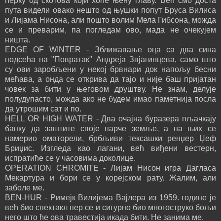
ћерку од скотова који хоће њену главу. Већ смо доста
пута видели овако нешто од њушки попут Бруса Вилиса
и Лијама Нисона, али пошто волим Мела Гибсона, можда
се и преварим, па погледам ово, мада не очекујем
ништа.
EDGE OF WINTER - Зближавање оца са два сина
подсећа на "Повратак" Андреја Звјагинцева, само што
су ови заробљени у некој брвнари док напољу бесни
мећава, а онда се открива да тајо и није баш пријатан
човек за бити у његовом друштву. Не знам, делује
полудупасто, можда ако не будем имао паметнија посла
да утрошим сат и по.
HELL OR HIGH WATER - Два очајна буразера пљачкају
банку да заштите своје парче земље, а на њих се
намерио оматорели, брбљиви тексашки ренџер Џеф
Бриџис. Изгледа као лагани, већ виђени вестерн,
испратиће се у часовима доколице.
OPERATION CHROMITE - Лијам Нисон игра Дагласа
Мекартура и бори се у корејском рату. Жалим, али
заболе ме.
BEN-HUR - Римејк Вилијема Вајлера из 1959. године је
већ био спектакл пер се и сигурно био многоструко бољи
него што ће ова травестија икада бити. Не занима ме.