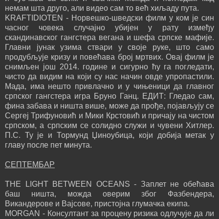
немам шта друго, али видео сам то већ хиљаду пута.
KRAFTIDIOTEN - Норвешко-шведски филм у ком је син
часног човека случајно убијен у рату између
скандинавског гангстера вегана и шефа српске мафије.
Главни јунак узима ствари у своје руке, што само
продубљује кризу и повећава број мртвих. Овај филм је
снимљен још 2014. године и сигурно ћу га погледати,
чисто да видим на који су нас начин овде упропастили.
Мада, има нешто привлачно и у чињеници да главног
српског гангстера игра Бруно Ганц. ЕДИТ: Гледао сам,
фина забава и ништа више, може да прође, појављују се
Сергеј Трифуновић и Мики Крстовић и причају на чистом
српском, а српским се солидно служи и чувени Хитлер.
П.С. Ту је и Тормунд Џиноубица, који добија метак у
главу после пет минута.
СЕПТЕМБАР
THE LIGHT BETWEEN OCEANS - Заплет не обећава
баш ништа, можда оверим због Фазбендера,
Викандерове и Вајсове, пристојна глумачка екипа.
MORGAN - Консултант за процену ризика одлучује да ли