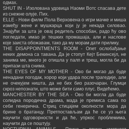
одмах.
SHUT IN - Изолована удовица Наоми Вотс спасава дете
из снежне олује. Пих.
ELLE - Нови филм Пола Верховена о игри мачке и миша
између жене и мушкарца који ју је некада силовао.
Знајући за шта је овај редитељ способан, радо ћу ово
погледати, имао је тешких промашаја, али и наслове
које заиста обожавам, тако да му морам дати прилику.
THE DISAPPOINTMENTS ROOM - Опет ослобађање
неких демона са тавана. Да је стопут Кејт Бекинсејл, не
занима ме, много је отишла у палп и треш, могла би да
припази шта снима.
THE EYES OF MY MOTHER - Ово би могао да буде
ненадани погодак, хорор који удара после трагедије, али
не очекујем ништа, да не бих био разочаран. Глумци
скроз непознати, што може бити само плус. Видећемо.
MANCHESTER BY THE SEA - Ово би могла да буде
солидна породична драма, мада је премиса сама по
себи генерична. Стриц стицајем околности мора да
брине о братанцу. Претпостављам да ће се уз њега
научити одговорности и да ће, упркос проблемима,
научити да се поштују.