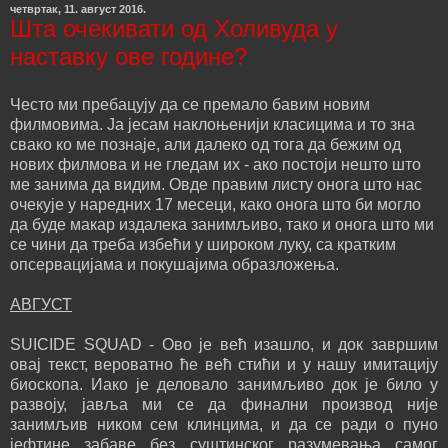
четвртак, 11. август 2016.
Шта очекивати од Холивуда у
наставку ове године?
Често ми пребацују да се премало бавим новим
филмовима. Ја јесам наклоњенији класицима и то зна
свако ко ме познаје, али далеко од тога да бежим од
нових филмова и не гледам их - ако постоји нешто што
ме занима да видим. Овде правим листу онога што нас
очекује у наредних 17 месеци, како онога што би могло
да буде макар издалека занимљиво, тако и онога што ми
се чини да треба избећи у широком луку, са кратким
опсервацијама и покушајима образложења.
АВГУСТ
SUICIDE SQUAD - Ово је већ изашло, и док завршим
овај текст, вероватно ће већ стићи и у нашу имитацију
биоскопа. Иако је деловало занимљиво док је било у
развоју, јавља ми се да финални производ није
занимљив ником сем клинцима, и да се ради о пуно
јефтине забаве без суштинског разумевања самог