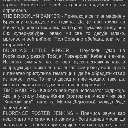
стрипа. Критика га је већ сахранила, видећемо је ли
оправдано.
THE BROOKLYN BANKER - Прича која се тиче мафије у
Бруклину седамдесетих година. Да је ово филм са
почетка деведесетих и има мало јачу глумачку екипу, био
бих супер-узбуђен, овако ми све то делује млако,
мрљаво и већ виђено. Пол Сорвино обећава, али то је
отприлике то.
BUDDHA'S LITTLE FINGER - Неуспели удар на
Горбачова у режији Тобија "Рокенрола" Кебела и екипе.
Искрено сумњам да је ова руско-немачко-канадска
копродукција снимљена на енглеском језику иоле зрело
и паметно приступила тематици и да ће обрадити ствар
из правог угла. То нико досад и није урадио, тако да,
можда некад и погледам ово, али не жури ми се.
TIME RAIDERS - Кинеска авантура непознатог садржаја.
Ако је у стилу Јимуа Жанга (притом не мислим на ово
"Кинески зид" говно са Метом Дејмоном), можда буде
занимљиво.
FLORENCE FOSTER JENKINS - Премиса звучи као
нешто што ме снажно не занима - богаташица мисли да
зна да пева, а нема појма, крије се истина од ње, па се