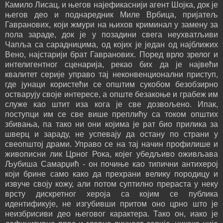
Камило Лисац, и његов најефикаснији агент Шојка, док је
његов део и поднаредник Миле Врбица, пријатељ
Гавранових, који жмури на њихов криминал у замену за
пола зараде, док је у позадини свега неухватљиви
Чапља са сарадницима, од којих је један од најближих
Вено, најстарији брат Гавранових. Поред врло зрелог и
интелигентног сценарија, рекао бих да је највећи
квалитет серије управо тај неконвенционални приступ,
где јунаци користећи се општим сукобом безобзирно
остварују своје интересе, а опште безакоње и грабеж им
служе као штит иза кога је све дозвољено. Ипак,
поступци им се све више преплићу са током општих
збивања, па тако ни они којима је рат био прилика за
шверц и зараду, не успевају да остану по страни у
свеопштој драми. Управо се на тај начин профилише и
живописни лик Црног Рока, којег убедљиво оживљава
Љубиша Самарџић - он почиње као типични антихерој
који брине само како да прехрани велику породицу и
извуче своју кожу, али потом суптилно прераста у неку
врсту дискретног хероја са којим се публика
идентификује, не изгубивши притом оно црно што је
неизбрисиви део његовог карактера. Тако он, иако је