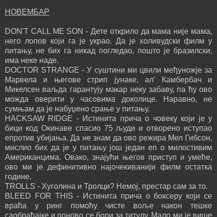
НОВЕМБАР
DON'T CALL ME SON - Дете открило да мама није мама,
него лопов који га је украо. Да је холивудски филм у
питању, не бих га никад погледао, пошто је бразилски,
има неке наде.
DOCTOR STRANGE - У суштини ми цвили међуножје за
Марвела и његове стрип јунаке, ал' Камбербач и
Микелсен ваљда гарантују макар неку забаву, па ћу ово
можда оверити у часовима доколице. Наравно, не
сумњам да је набуџено срање у питању.
HACKSAW RIDGE - Истинита прича о човеку који је у
бици код Окинаве спасио 75 људи и отворено иступао
епротив убијања. Да не знам да ово режира Мел Гибсон,
мислио бих да је у питању још један еп о милостивим
Американцима. Овако, знајући његов приступ и умеће,
ово ми је дефинитивно најочекиванији филм остатка
године.
TROLLS - Хуголина и Тролци? Немој, престар сам за то.
BLEED FOR THIS - Истинита прича о боксеру који се
враћа у ринг помоћу чисте воље након тешке
саобраћајке и поново се бори за титулу. Мало ми је више