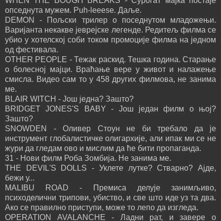
WHEN THE BOUGH BREAKS - Сурогат мајка постаје
опседнута мужем. Puh-leeese. Даље.
DEMON - Пољски трилер о поседнутом младожењи.
Варијанта некакве јеврејске легенде. Редитељ филма се
убио у хотелској соби током промоције филма на једном
од фестивала.
OTHER PEOPLE - Тежак раскид. Тешка година. Старање
о болесној мајци. Враћање вере у живот и налажење
смисла. Видео сам то у 458 других филмова, не занима
ме.
BLAIR WITCH - Још једна? Зашто?
BRIDGET JONES'S BABY - Још један филм о њој?
Зашто?
SNOWDEN - Оливер Стоун не би требало да је
инструмент глобалистичке олигархије, али ипак ми се не
жури да гледам ово и мислим да ће бити пропаганда.
31 - Нови филм Роба Зомбија. Не занима ме.
THE DEVIL'S DOLLS - Уклете лутке? Стварно? Ајде,
бежи у...
MALIBU ROAD - Премиса делује занимљиво,
психоделични трипови, убиство, и све што иде уз та два.
Ако се правилно приступи, може то лепо да изгледа.
OPERATION AVALANCHE - Ладни рат, и завере о