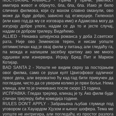
NOCTURNAL ANIMALS - Прича у причи, уметност
имитира живот и обрнуто, бла, бла, бла. Иако је било
сличних филмова, који су махом славно оманули, ово
може да буде добро, зависно од егзекуције. Гиленхол
(или како год да му се изговара име) и Адамсова могу да
изгурају добре улоге, надам се да то и јесте случај,
надам се добром трилеру. Видећемо.
ALLIED - Некаква шпијунска романса у доба 2.светског
рата. Није ово Земекисов терен, и нисам уопште
оптимистичан кад је овај филм у питању, али гледаћу га,
па можда и напишем засебну критику ако ме много
одушеви или изнервира. Играју Бред Пит и Марион
Котијар.
BAD SANTA 2 - Уопште не видим сврху за постојањем
овог филма, само се руши култ Цвигофовог одличног
првог дела, али вероватно ћу кад-тад бити привучен да
погледам, чисто да се уверим колико је први бољи. Нема
клинца, али то је очекивано после скоро 15 година.
ИСПРАВКА: Гледах трејлер, клинац је ту. Ако филм буде
сличан трејлеру, биће комедија године.
RULES DON'T APPLY - Забрањена љубав глумице под
уговором са Хауардом Хјузом и њеног шофера. Тема ме
уопште не интригира, али погледаћу, из простог разлога