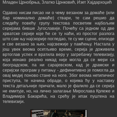
Младен Црнобрња, Златко Црнковић, Изет Хајдархоџић
Одавно нисам писао ни о чему везаном за домаће (или
бар номинално домаће) ствари, те сам решио да
следећу повећу групу текстова посветим најбољим
серијама бивше Југославије. Почећу са једном од две
хрватске серије које ће се ту наћи, из простог разлога
што сам њу најскорије погледао, те су ми сцене, епизоде
и све везано за њих, најсвежије у памћењу. Настала у
још увек веома осетљиво време, серија је доживела
вртоглав успех и вратила веру у загребачку телевизију,
која ионако реално никад није могла да се мери са
београдском, па ни сарајевском, кад је драмски и
серијски програм у питању - дефинитивно је помогла да
овај медиј поново стане на ноге. Због веома нетипичног
приступа, те начина обраде, о којима ћу у наставку
текста детаљније причати, мало је фалило да се серија
не емитује, но, на лично залагање Мирослава Крлеже и
Владимира Бакарића, на срећу је ипак пуштена на
телевизији.