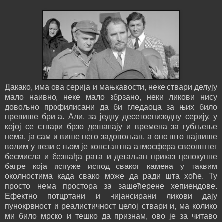
Дакако, има ова серија и мањкавости, неке ствари делују
мало наивно, неке мало збрзано, неки ликови нису
довољно профилисани да би гледаоца за њих било
превише брига. Али, за једну десетоепизодну серију, у
којој се ствари брзо дешавају и времена за губљење
нема, ја сам и више него задовољан, а оно што највише
волим у вези с њом је константна атмосфера свеопштег
бесмисла и безнађа рата и детаљан приказ целокупне
багре која испуже испод сваког камена у таквим
околностима када свако може да ради шта хоће. Ту
просто нема простора за зашећерене хепиендове.
Ефектно потцртани и нијансирани ликови дају
пунокрвност и реалистичност целој ствари и, ма колико
ми било мрско и тешко да признам, ово је за читаво