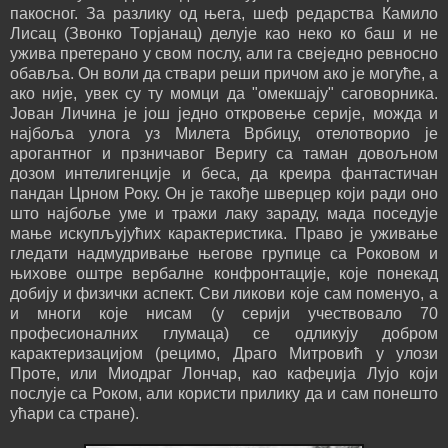
пакосног. За разлику од њега, шеф редарства Камило
Лисац (Звонко Торјанац) делује као неко ко баш и не
ужива претерано у свом послу, али га свеједно ревносно
обавља. Он воли да ствари реши причом ако је могуће, а
ако није, увек су ту момци да "омекшају" саговорника.
Јован Личина је још једно откровење серије, можда и
најбоља улога уз Милета Врбицу, отелотворио је
арогантног и прзничавог Веригу са таман довољном
дозом интелигенције и беса, да креира фантастичан
пандан Црном Року. Он је такође шверцер који ради оно
што најбоље уме и тражи лаку зараду, мада поседује
мање искупљујућих карактеристика. Право је уживање
гледати надмудривање његове групице са Роковом и
њихове оштре вербалне конфронтације, које понекад
добију и физички аспект. Сви ликови које сам поменуо, а
и многи које нисам (у серији учествовало 70
професионалних глумаца) се одликују добром
карактеризацијом (рецимо, Драго Митровић у улози
Проте, или Миодраг Лончар, као кафеџија Лујо који
послује са Роком, али користи прилику да и сам понешто
ућари са стране).