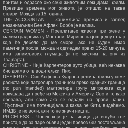
притом и одрасле око себе животним лекцијама" филм.
Превише времена мог живота је отишло на такве
ствари. Можда за 15 година.
THE ACCOUNTANT - Занимљива премиса и заплет,
незанимљиви Бен Афлек. Борба је велика.
CERTAIN WOMEN - Преплитање живота три жене у
малим градовима у Монтани. Мирише на још једну ствар
која ће дебело да ме смори, ако не будем имао
паметнија посла, можда и одгледам првих 15-20 минута,
има занимљивих глумаца (и не мислим на ону из
Твајлајта).
CHRISTINE - Није Карпентеров ауто убица, већ некаква
био драма о тв водитељки. Пих.
DESIERTO - Син Алфонса Куарона режира филм у коме
расиста који патролира границом преко крајњих граница
(no pun intended) малтретира групу миграната која
покушава да пређе из Мексика у Америку. Ово и те како
обећава, али само ако се одради на прави начин.
"Пустиња" има потенцијала, а каква ће бити, видећемо.
ИМДБ је не воли, али то не значи ништа.
PRICELESS - Човек који је на ивици да изгуби све
пристаје да за паре обави један превоз без постављања