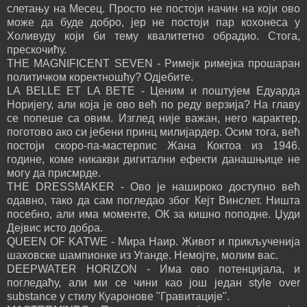
слетању на Месец. Просто не постоји начин на који ово
може да буде добро, јер не постоји пар кохонеса у
Холивуду који би тему квалитетно обрадио. Стога,
прескочићу.
THE MAGNIFICENT SEVEN - Римејк римејка прошаран
политичком коректношћу? Одјебите.
LA BELLE ET LA BETE - Ценим и поштујем Едуарда
Норијегу, али која је ово већ по реду верзија? На главу
се попеше са овим. Изглед није важан, него карактер,
поготово ако си јебени принц милијардер. Осим тога, већ
постоји скоро-па-мастерпис Жана Коктоа из 1946.
године, коме никакви дигитални ефекти данашњице не
могу да присмрде.
THE DRESSMAKER - Ово је нашироко доступно већ
одавно, тако да сам погледао због Кејт Винслет. Ништа
посебно, али има моменте, ОК за кишно поподне. Џуди
Дејвис исто добра.
QUEEN OF KATWE - Мира Наир. Живот и прикљученија
шаховске шампионке из Уганде. Немојте, молим вас.
DEEPWATER HORIZON - Има ово потенцијала, и
погледаћу, али ми се чини као још један style over
substance у стилу Куаронове "Гравитације".