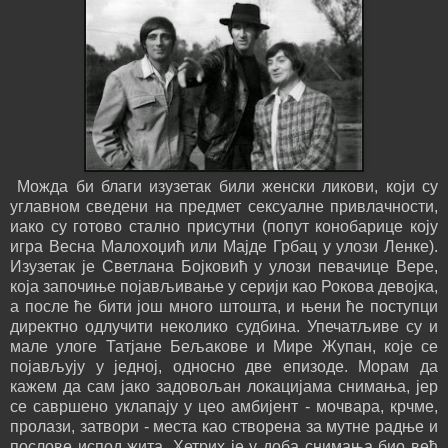
Можда би благи изузетак били женски ликови, који су
углавном сведени на предмет сексуалне привлачности,
иако су готово стално присутни (попут конобарице коју
игра Весна Малохоџић или Мајде Грбац у улози Ленке).
Изузетак је Светлана Бојковић у улози певачице Вере,
која започиње појављивање у серији као Рокова девојка,
а после ће бити још много штошта, и њени ће поступци
директно одлучити неколико судбина. Упечатљиве су и
мале улоге Татјане Бељакове и Мире Жупан, које се
појављују у једној, односно две епизоде. Морам да
кажем да сам јако задовољан локацијама снимања, јер
се савршено уклапају у цео амбијент - мочвара, крчме,
пролази, затвори - места као створена за мутне радње и
послове испод жита. Хетрих је у доба снимања био већ