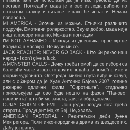
питања, али се испостави да је ипак требало да их
постави. Погледаћу, мада је и ово изгледа рађено по
познатом калупу, и питање је како ће испасти. Немам
поверења.
MI AMERICA - Злочин из мржње. Етнички различито
подручје. Емотивни ролеркостер. Звучи добро, мада није
ништа преоригинално. Можда и погледам.
I'M NOT ASHAMED - Изводи из дневника прве жртве
Колумбајн масакра. Не жури ми се.
JACK REACHER: NEVER GO BACK - Што би рекао наш
народ - I don't give a fuck.
A MONSTER CALLS - Дечку треба помоћ да се избори са
болешћу мајке и још сто других недаћа, а помоћ стиже у
форми чудовишта. Опет један милион пута виђени калуп,
али с обзиром да је Хуан Антонио Бајона 2007. године
режирао одлични филм "Сиротиште", стидљиво
прижељкујем да ово буде нешто на фазон "Пановог
лавиринта" што би ме заиста, заиста обрадовало.
OUIJA: ORIGIN OF EVIL - Још један злодух кога треба
отерати. Продуцент Мајкл Беј. Не, хвала.
AMERICAN PASTORAL - Редитељски деби Јуена
Мекгрегора. Политичко-породична драма из шездесетих.
Даћу јој шансу.