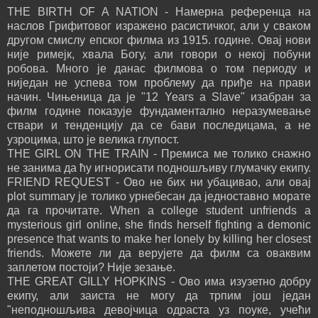
THE BIRTH OF A NATION - Намерна референца на
наслов Грифитовог изражено расистичког, али у сваком
другом смислу епског филма из 1915. године. Овај нови
није римејк, хвала Богу, али говори о некој побуни
робова. Много је данас филмова о том периоду и
ниједан не успева том проблему да приђе на прави
начин. Чињеница да је "12 Years a Slave" изабран за
филм године показује фундаментално неразумевање
ствари и тенденцију да се бави последицама, а не
узроцима, што је велика глупост.
THE GIRL ON THE TRAIN - Премиса ме толико снажно
не занима да ћу игнорисати подношљиву глумачку екипу.
FRIEND REQUEST - Ово не бих ни убацивао, али овај
plot summary је толико урнебесан да једноставно морате
да га прочитате. When a college student unfriends a
mysterious girl online, she finds herself fighting a demonic
presence that wants to make her lonely by killing her closest
friends. Можете ли да верујете да филм са оваквим
заплетом постоји? Није зезање.
THE GREAT GILLY HOPKINS - Ово има изузетно добру
екипу, али заиста не могу да трпим још један
"неподношљива девојчица одраста уз поуке, учећи