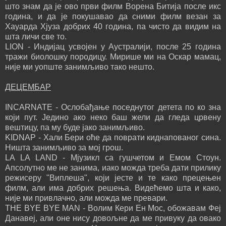
што знам да је ово први филм Ворена Битија после икс
година, и да је покушавао да сними филм везан за
Хауарда Хјуза добрих 40 година, па чисто да видим на
шта личи све то.
LION - Индијац усвојен у Аустралији, после 25 година
тражи биолошку породицу. Мирише ми на Оскар мамац,
није ми уопште занимљиво тако нешто.
ДЕЦЕМБАР
INCARNATE - Ослобађање поседнутог детета по ко зна
који пут. Једино ако неко баш жели да гледа црвену
вештицу, па му буде јако занимљиво.
KIDNAP - Хали Бери оће да поврати киднапованог сина.
Ништа занимљиво за мој грош.
LA LA LAND - Мјузикл са гушчетом и Емом Стоун.
Апсолутно ме не занима, иако можда треба дати прилику
режисеру "Виплеша", који јесте и те како прецењен
филм, али има добрих решења. Видећемо шта и како,
није ми привлачно, али можда ме превари.
THE BYE BYE MAN - Волим Кери Ен Мос, обожавам Феј
Данавеј, али оне нису довољне да ме привуку да овако