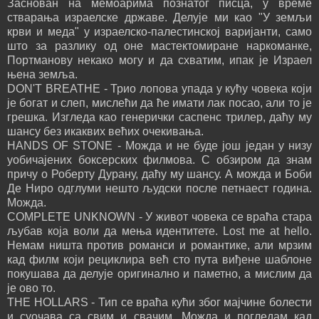
Заснован на мемоарима познатог писца, у време
стварања израелске државе. Делује ми као "У земљи
крви и меда" у израелско-палестинској варијанти, само
што за разлику од оне мастектомиране наркоманке,
Портманову некако могу и да схватим, ипак је Израел
њена земља.
DON'T BREATHE - Трио лопова упада у кућу човека који
је богат и слеп, мислећи да ће имати лак посао, али то је
грешка. Изгледа као генерички саспенс трилер, даћу му
шансу без икаквих већих очекивања.
HANDS OF STONE - Можда и не буде још један у низу
уобичајених боксерских филмова. С обзиром да знам
причу о Роберту Дурану, даћу му шансу. А можда и Боби
Де Ниро одглуми нешто људски после петнаест година.
Можда.
COMPLETE UNKNOWN - У живот човека се враћа стара
љубав која воли да мења идентитете. Lost me at hello.
Немам ништа против романси и романтике, али мрзим
кад филм који рециклира већ сто пута виђене шаблоне
покушава да делује оригинално и паметно, а мислим да
је ово то.
THE HOLLARS - Тип се враћа кући због мајчине болести
и суочава са свим и свачим. Можда и погледам кад