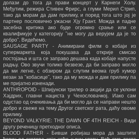
долази до тога да прави концерт у Карнеги Холу.
Међутим, режира Стивен Фрирс, а глуми Мерил Стрип,
тако да морам да дам прилику, и поред тога што јој је
партнер пословично ужасни Хју Грант. Можда и падне
засебна критика ако буде огромно срање или се
квалификује у категорију "не могу да верујем да је то
добро". Видећемо.
SAUSAGE PARTY - Анимирани филм о кобаји из
супермаркета која покушава да открије смисао
постојања и шта се заправо дешава када кобаје напусте
радњу. Ово звучи толико безвезе, да би заправо могло
да ми легне, с обзиром да слутим веома груб хумор
везан за "кобасице", тако да му можда и дам прилику па
ме пријатно изненади.
ANTHROPOID - Шпијунски трилер о акцији да се уклони
Хајдрих, главни нациста у Чехословачкој. Иако сам
одустао од очекивања да би могло да се направи нешто
добро и свеже на тему Другог светског рата, даћу овоме
прилику.
BEYOND VALKYRIE: THE DAWN OF 4TH REICH - Види
другу реченицу претходног описа.
BLOOD FATHER - Бивши робијаш мора да заштити