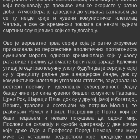
који покушавају да преживе или се окористе у ратно
доба. Атмосфера је доведена до усијања сазнањем да
се ту негде крије и чувени комунистички илегалац
Чапља, а све се временски поклапа са неким чудним
смртним случајевима који се ту догађају.
Ово је вероватно прва серија која је ратно окружење
приказивала из перспективе аполитичних протагониста
сумњивог морала, односно криминалаца који у хаосу
рата виде прилику да омасте брк и лако зараде. Крлежин
утицај је одиграо кључну улогу, будући да је серија у којој
су у средишту радње две шверцерске банде, док су
комунистички илегалци углавном статисти, заударала на
вестерн поетику и идеолошку субверзивност. Једну
банду чине три сина чувеног бившег комунисте Гаврана,
Црни Рок, Шарац и Плик, док су у другој, јачој и богатијој,
Верига, трапави и осетљиви му потрчко Мољац, те
разбијачи Ромел и Гризл. Посредник је Прота, који се
бави пецањем и некако покушава да одржи мир.
Послови се склапају и сукоби одигравају у две крчме
које држе Лујо и Професор Поред Немаца, сви муку
муче са усташким редарством које предводе шеф