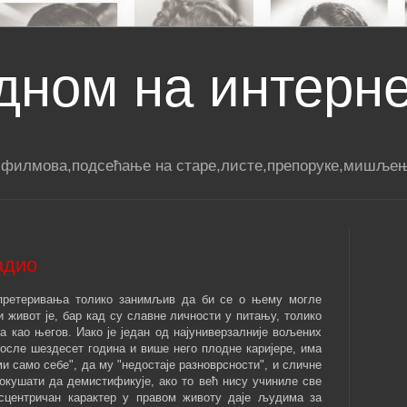
дном на интерн
 филмова,подсећање на старе,листе,препоруке,мишљењ
адио
з претеривања толико занимљив да би се о њему могле
и живот је, бар кад су славне личности у питању, толико
 као његов. Иако је један од најуниверзалније вољених
 после шездесет година и више него плодне каријере, има
ми само себе", да му "недостаје разноврсности", и сличне
покушати да демистификује, ако то већ нису учиниле све
ксцентричан карактер у правом животу даје људима за