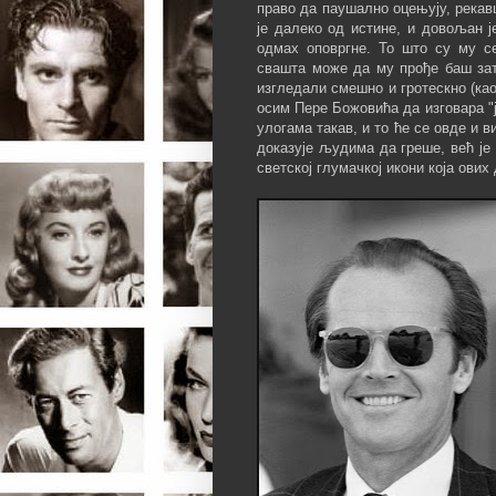
право да паушално оцењују, рекавш
је далеко од истине, и довољан ј
одмах оповргне. То што су му с
свашта може да му прође баш зат
изгледали смешно и гротескно (ка
осим Пере Божовића да изговара "ј
улогама такав, и то ће се овде и в
доказује људима да греше, већ је
светској глумачкој икони која ови