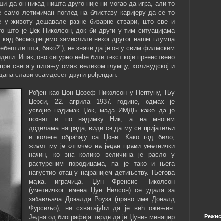
и да он никад ништа друго није ни могао да игра, али то
е само летимичан поглед на блиставу каријеру да се то
е у животу дешавале разне бизарне ствари, што све и
о што је Џек Николсон, док би други у тим ситуацијама
о кад бисмо,рецимо замислили неког другог нашег глумца
ебеш ли шта, бако?"), не значи да је он у свим филмским
идети. Ипак, ово сигурно неће бити текст који првенствено
 пре свега у питању омаж великом глумцу, холивудској и
х дана слави осамдесет други рођендан.
Рођен као Џон Џозеф Николсон у Нептуну, Њу
Џерси, 22. априла 1937. године, одмах је
усвојио надимак Џек, мада ИМДБ каже да је
познат и по надимку Ник, а на многим
доделама награда, види се да му се пријатељи
и колеге обраћају са Џони. Како год било,
живот му је отпочео на један прави уметнички
начин, ко зна колико величина је расло у
растуреним породицама, па је тако и њега
напустио отац у најранијем детињству. Његова
мајка, играчица, Џун Френсис Николсон
(уметничког имена Џун Нилсон) се удала за
забављача Доналда Роуза (право име Доналд
Фурсиљо), не схватајући да је већ ожењен.
Једна од биографија тврди да је Џунин менаџер
Режис