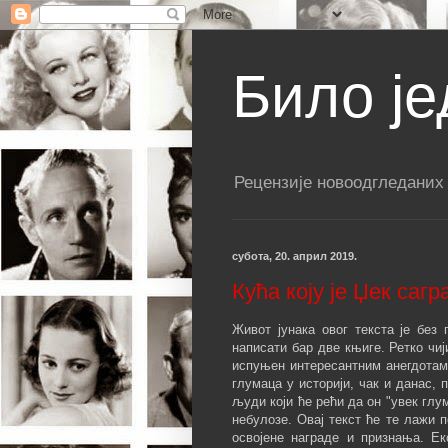
Било је
Рецензије новоодгледаних
субота, 20. април 2019.
Кућа коју је Џек сагр
Живот јунака овог текста је бе
написати бар две књиге. Ретко чиј
испуњен интересантним анегдотама
глумаца у историји, чак и данас,
људи који ће рећи да он "увек глу
небулозе. Овај текст ће те лажи 
освојене награде и признања. Е