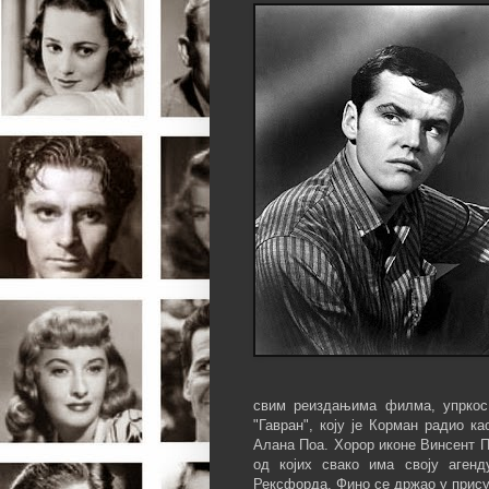
свим реиздањима филма, упркос 
"Гавран", коју је Корман радио к
Алана Поа. Хорор иконе Винсент П
од којих свако има своју аген
Рексфорда. Фино се држао у прису