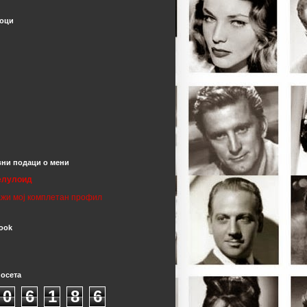
оци
ни подаци о мени
елулоид
жи мој комплетан профил
ook
посета
0
6
1
8
6