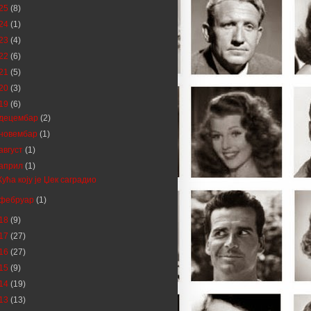
25
(8)
24
(1)
23
(4)
22
(6)
21
(5)
20
(3)
19
(6)
децембар
(2)
новембар
(1)
август
(1)
април
(1)
Кућа коју је Џек саградио
фебруар
(1)
18
(9)
17
(27)
16
(27)
15
(9)
14
(19)
13
(13)