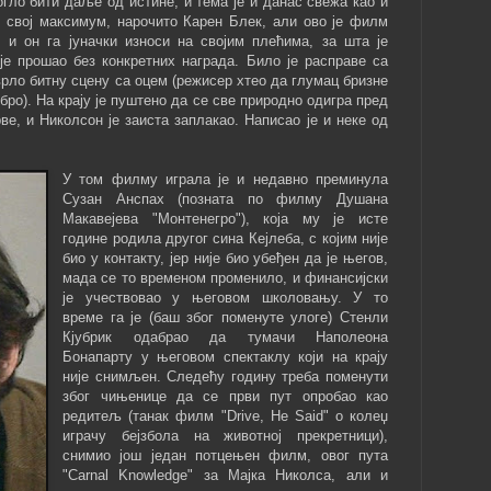
огло бити даље од истине, и тема је и данас свежа као и
и свој максимум, нарочито Карен Блек, али ово је филм
, и он га јуначки износи на својим плећима, за шта је
је прошао без конкретних награда. Било је расправе са
ло битну сцену са оцем (режисер хтео да глумац бризне
обро). На крају је пуштено да се све природно одигра пред
ве, и Николсон је заиста заплакао. Написао је и неке од
У том филму играла је и недавно преминула
Сузан Анспах (позната по филму Душана
Макавејева "Монтенегро"), која му је исте
године родила другог сина Кејлеба, с којим није
био у контакту, јер није био убеђен да је његов,
мада се то временом променило, и финансијски
је учествовао у његовом школовању. У то
време га је (баш због поменуте улоге) Стенли
Кјубрик одабрао да тумачи Наполеона
Бонапарту у његовом спектаклу који на крају
није снимљен. Следећу годину треба поменути
због чињенице да се први пут опробао као
редитељ (танак филм "Drive, He Said" о колеџ
играчу бејзбола на животној прекретници),
снимио још један потцењен филм, овог пута
"Carnal Knowledge" за Мајка Николса, али и