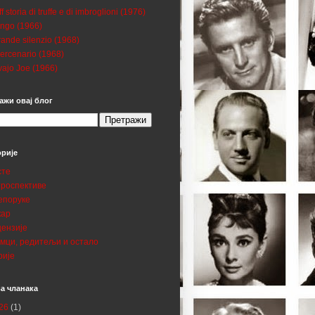
ff storia di truffe e di imbroglioni (1976)
ngo (1966)
grande silenzio (1968)
mercenario (1968)
ajo Joe (1966)
ажи овај блог
орије
сте
троспективе
епоруке
кар
цензије
умци, редитељи и остало
рије
а чланака
26
(1)