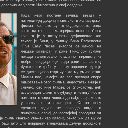
о довољно да уврсти Николсона у свој следећи.
Када неко постане велика звезда у
најплоднијој деценији светског и холивудског
филма, као што су то седамдесете, онда
знате од каквог је материјала скројен. Улога
која га је у потпуности дефинисала као
таквог је Боби, у филму Боба Рафелсона
"Five Easy Pieces" (наслов се односи на
лекције клавира), у коме Николсон тумачи
некада талентованог класичног пијанисту из
добре породице који сада ради на нафтној
бушотини и креће у посету породици од које
се дистанцирао када чује да му умире отац.
Молим вас, немојте да вас превари споро
одмотавање овог филма, недостатак акције и
слично, ово није Марвелов блокбастер, већ
изванредан филм о отуђењу и немогућности
паметног младог човека да нађе своје место
у свету таквом какав јесте. Он на прагу
средњих година не припада нигде, а
понајмање својој добростојећој породици од
 је филм свакако уважен као класик, рекао бих да му се
, баш зато што површним гледаоцима делује досадно и