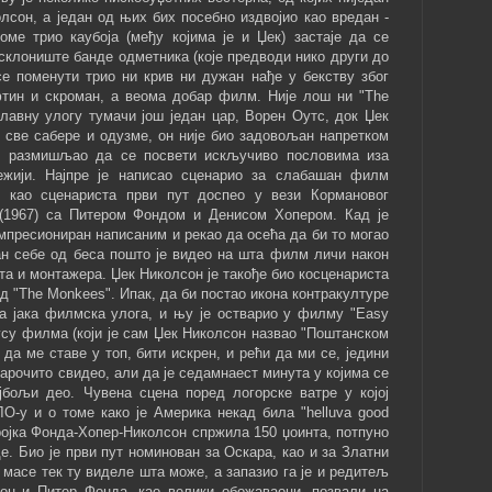
олсон, а један од њих бих посебно издвојио као вредан -
 коме трио каубоја (међу којима је и Џек) застаје да се
 склониште банде одметника (које предводи нико други до
се поменути трио ни крив ни дужан нађе у бекству због
тин и скроман, а веома добар филм. Није лош ни "The
 главну улогу тумачи још један цар, Ворен Оутс, док Џек
 све сабере и одузме, он није био задовољан напретком
но размишљао да се посвети искључиво пословима иза
ежији. Најпре је написао сценарио за слабашан филм
ус као сценариста први пут доспео у вези Кормановог
 (1967) са Питером Фондом и Денисом Хопером. Кад је
импресиониран написаним и рекао да осећа да би то могао
ан себе од беса пошто је видео на шта филм личи након
та и монтажера. Џек Николсон је такође био косценариста
д "The Monkees". Ипак, да би постао икона контракултуре
на јака филмска улога, и њу је остварио у филму "Easy
тусу филма (који је сам Џек Николсон назвао "Поштанском
 да ме ставе у топ, бити искрен, и рећи да ми се, једини
нарочито свидео, али да је седамнаест минута у којима се
бољи део. Чувена сцена поред логорске ватре у којој
О-у и о томе како је Америка некад била "helluva good
тројка Фонда-Хопер-Николсон спржила 150 џоинта, потпуно
е. Био је први пут номинован за Оскара, као и за Златни
 масе тек ту виделе шта може, а запазио га је и редитељ
он и Питер Фонда, као велики обожаваоци, позвали на