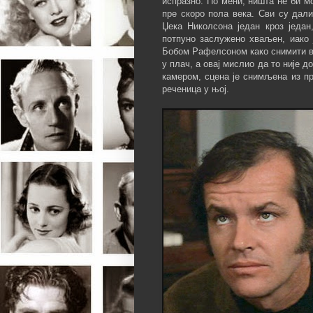
испразно. По мени, ништа не би м
пре скоро пола века. Сви су дал
Џека Николсона један кроз један
потпуно заслужено хваљен, иако 
Бобом Рафелсоном како снимити вр
у плач, а овај мислио да то није д
камером, сцена је снимљена из пр
реченица у њој.