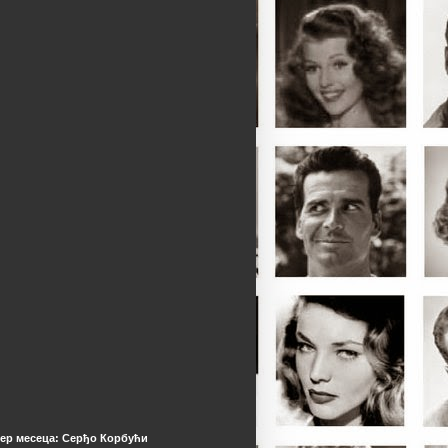
ер месеца: Серђо Корбући