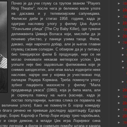
Почео је да учи глуму са трупом званом "Players
►
20
Ring Theatre", после чега је бележио мале улоге
►
20
на даскама и у телевизијским сапуницама.
►
20
Филмски деби је стигао 1958. године, када је
►
20
одиграо насловну улогу у филму Џоа Адиса
"Плачљиви убица" (The Cry Baby Killer), где тумачи
►
20
делинквента Џимија Воласа који, мислећи да је
►
20
починио убиство, у паници узима таоце. Филм,
▼
20
дакако, није нарочито добар, али је његов главни
►
глумац сасвим солидан. С обзиром да је у питању
био тинејџерски филм Б продукције, није се ни
►
могао очекивати некакав метеорски успон. Џек
►
уопште није био задовољан филмовима које је
▼
снимио шездесетих, али ипак ваља издвојити неке
наслове, најпре оне у којима је учествовао под
палицом Роџера Кормана. Треба поменути улогу
►
зубног пацијента мазохисте у филму "Мала
продавница ужаса" (1960), која је била мала, али
►
20
је скренула пажњу на њега (касније, када је
►
20
постао популарнији, његова слика се појавила на
►
20
величини улоге). Како не поменути Б хорор комедију
►
20
ао благо речено не превише доследну адаптацију Едгара
рајс, Борис Карлоф и Питер Лори играју трио чаробњака,
►
20
ду и своје демоне, а млади Џек игра Лоријевог сина
►
20
ству легенди, а филм је снимљен помоћу штапа и канапа