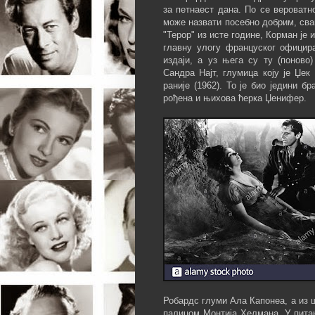
за петнаест дана. По се вероватн
може назвати посебно добрим, сва
"Терор" из исте године, Корман је 
главну улогу француског официр
издаји, а уз њега су ту (понов
Сандра Најт, глумица коју је Џе
раније (1962). То је био једини бр
рођена и њихова ћерка Џенифер.
Робардс глуми Ала Капонеа, а из 
палицом Монтија Хелмана. У питањ