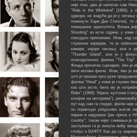
није лош, два је написао сам Ник
"Ride in the Whirlwind" (1966), у
одмори, не знајући да је у питању
поменути Хари Дин Стентон), те 
помешаних идентитета. Веома јеф
Shooting" из исте године, у коме
свесрдно припомаже. Ипак, кад се
глумачке каријере, те је озбиљ
камере, најпре писању, али и р
"Thunder Island", али је у фок
психоделичног филма "The Trip"
Фонда прочитао сценарио, био је 
бити велики филм. Ипак, био је в
што је прошао кроз руке продуцена
филма "Head" у коме је глумио бен
као што јесте, била му је потреб
Rider" (1969). Упркос култном ста
кочијом на моторима"), ризиковаћу
пут кад сам га гледао, филм није 
он појављује убедљиво његов нај
пијани и надувани Џек прича о НЛ
country", током чијег снимања је 
заслужено га је винула међу звезд
глобус и БАФТУ. Као да су широке
Микеланђело Антониони, кога су 