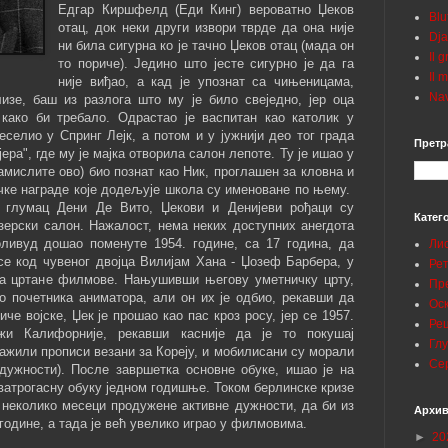
Едгар Киршфелд (Еди Кинг) вероватно Џеков
Blu
отац, док неки други извори тврде да она није
Dja
ни била сигурна ко је тачно Џеков отац (мада он
Il 
то пориче). Једино што јесте сигурно је да га
Il 
није виђао, а кад је упознат са чињеницама,
Nav
зе, баш из разлога што му је било свеједно, јер оца
 како би требало. Одрастао је васпитан као католик у
селио у Спринг Лејк, а потом и у јужнији део тог града
Претр
ера", где му је мајка отворила салон лепоте. Ту је ишао у
амислите ово) био познат као Ник, проглашен за кловна и
чке награде које додељује школа су именоване по њему.
е глумац Дени Де Вито, Џекови и Денијеви рођаци су
Катег
зерски салон. Нажалост, нема неких доступних анегдота
оливуд дошао поменуте 1954. године, са 17 година, да
Ли
се код чувеног двојца Вилијам Хана - Џозеф Барбера, у
Ре
за цртане филмове. Нањушивши његову уметничку црту,
Пр
о почетника аниматора, али он их је одбио, рекавши да
Ос
че војске, Џек је прошао као пас кроз росу, јер се 1957.
Ре
жи Калифорније, рекавши касније да је то покушај
Гл
важили прописи везани за Кореју, и мобилисани су морали
Се
дужности). После завршетка основне обуке, ишао је на
атрогасну обуку једном годишње. Током берлинске кризе
и неколико месеци продужене активне дужности, да би из
Архив
 године, а тада је већ увелико играо у филмовима.
►
20