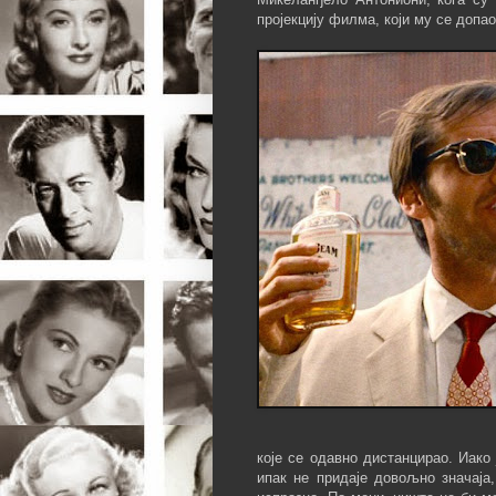
пројекцију филма, који му се допа
које се одавно дистанцирао. Иако
ипак не придаје довољно значаја