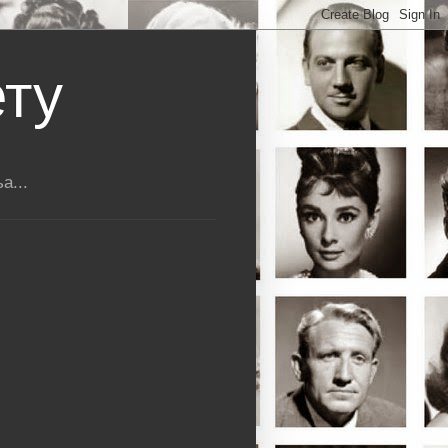
ету
а...