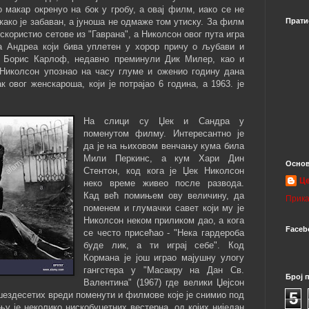
о макар окренуо на бок у гробу, а овај филм, иако се не
како је забаван, а јуноша не одмаже том утиску. За филм
Прати
искористио сетове из "Гаврана", а Николсон овог пута игра
а Андреа који бива уплетен у хорор причу о љубави и
о) Борис Карлоф, недавно преминули Дик Милер, као и
к Николсон упознао на часу глуме и оженио годину дана
ак овог женскароша, који је потрајао 6 година, а 1963. је
На слици су Џек и Сандра у
поменутом филму. Интересантно је
да је на њиховом венчању кума била
Мили Перкинс, а кум Хари Дин
Основ
Стентон, код кога је Џек Николсон
Ц
неко време живео после развода.
Кад већ помињем ову величину, да
Прика
поменем и глумачки савет који му је
Николсон неком приликом дао, а кога
Faceb
се често присећао - "Нека гардероба
буде лик, а ти играј себе". Код
Кормана је још играо мајушну улогу
гангстера у "Масакру на Дан Св.
Број 
Валентина" (1967) где велики Џејсон
5
шездесетих вреди поменути и филмове које је снимио под
у је неколико нискобуџетних вестерна, од којих ниједан