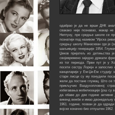
одабрао је да не врши ДНК анали
свакако није познавао, макар не
Нептуну, пре средње школе се пре
познатији под називом "Ирска ривиј
средњу школу Манаскван где је (з
шаљивџију генерације 1954. Глума
Џеков пријатељ из детињства ј
својевремено заједно држали фри
из тог периода. Први пут је у Х
посети сестру Лорејн и запослио 
канцеларији у Ем-Џи-Ем студију 
стари лисци су му понудили поса
жели да постане глумац. Што се ти
прикључио Ваздухопловној стра
избегавања мобилизације (још су 
да обаве до две године активне 
викенд вежбе и имао двонедељну в
1961. године, позван је да одрад
војске коначно био отпуштен 1962.