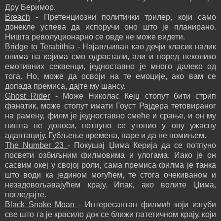
Дру Беримор.
Breach
- Претенциозни политички трилер, који само
донекле успева да испоручи оно што је планирано.
Ништа револуционарно се овде не може видети.
Bridge to Terabithia
- Најављиван као дечји класик налик
онима на којима смо одрастали, али и поред неколико
емотивних секвенци, једноставно је много далеко од
тога. Но, може да освоји на те емоције, ако вам се
допада премиса, дајте му шансу.
Ghost Rider
- Може Николас Кејџ стопут бити стрип
фанатик, може стопут имати Гоуст Рајдера тетовираног
на рамену, филм је једноставно смеће и срање, и он му
ништа не доноси, потпуно се утопио у ову ужасну
адаптацију. Губљење времена, паре и да не помињем.
The Number 23
- Покушај Џима Керија да се потпуно
посвети озбиљним филмовима и улогама. Иако је он
сасвим океј у својој роли, сама премиса филма је танка
што води ка једином могућем, те стога очекиваном и
незадовољавајућем крају. Ипак, ако волите Џима,
погледајте.
Black Snake Moan
- Интересантан филмић који изгуби
све што га је красило док се ближи патетичном крају, који