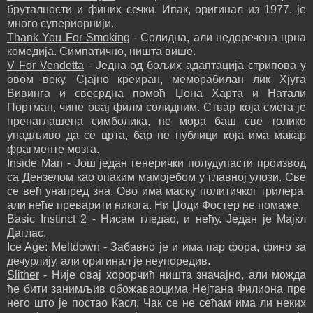
бруталности и финих сечки. Ипак, оригинал из 1977. је
много супериорнији.
Thank You For Smoking
- Солидна, али недоречена црна
комедија. Симпатично, ништа више.
V For Vendetta
- Једна од бољих адаптација стрипова у
овом веку. Сјајно креиран, меморабилан лик Хјуга
Вивинга и свесрдна помоћ Џона Харта и Натали
Портман, чине овај филм солидним. Ствар која смета је
пренаглашена симболика, не мора баш све толико
упадљиво да се црта, бар не публици која има макар
фрагменте мозга.
Inside Man
- Још један генерички полудупасти производ
са Дензелом као опаким мамојебом у главној улози. Све
се већ унапред зна. Ово има маску политичког трилера,
али неће преварити никога. Ни Џоди Фостер не помаже.
Basic Instinct 2
- Нисам гледао, и нећу. Један је Мајкл
Даглас.
Ice Age: Meltdown
- Забавно је и има пар фора, фино за
дечурлију, али оригинал је неупоредив.
Slither
- Није овај хорорчић ништа значајно, али можда
ће бити занимљив обожаваоцима Нејтана Филиона пре
него што је постао Касл. Чак се не сећам има ли неких