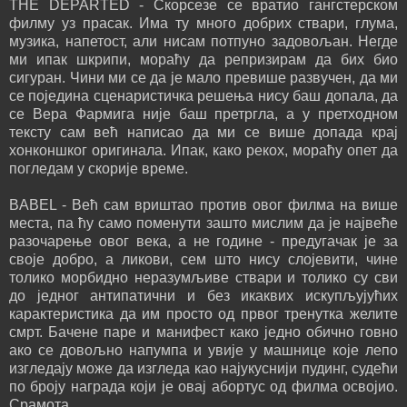
THE DEPARTED - Скорсезе се вратио гангстерском
филму уз прасак. Има ту много добрих ствари, глума,
музика, напетост, али нисам потпуно задовољан. Негде
ми ипак шкрипи, мораћу да репризирам да бих био
сигуран. Чини ми се да је мало превише развучен, да ми
се поједина сценаристичка решења нису баш допала, да
се Вера Фармига није баш претргла, а у претходном
тексту сам већ написао да ми се више допада крај
хонконшког оригинала. Ипак, како рекох, мораћу опет да
погледам у скорије време.
BABEL - Већ сам вриштао против овог филма на више
места, па ћу само поменути зашто мислим да је највеће
разочарење овог века, а не године - предугачак је за
своје добро, а ликови, сем што нису слојевити, чине
толико морбидно неразумљиве ствари и толико су сви
до једног антипатични и без икаквих искупљујућих
карактеристика да им просто од првог тренутка желите
смрт. Бачене паре и манифест како једно обично говно
ако се довољно напумпа и увије у машнице које лепо
изгледају може да изгледа као најукуснији пудинг, судећи
по броју награда који је овај абортус од филма освојио.
Срамота.