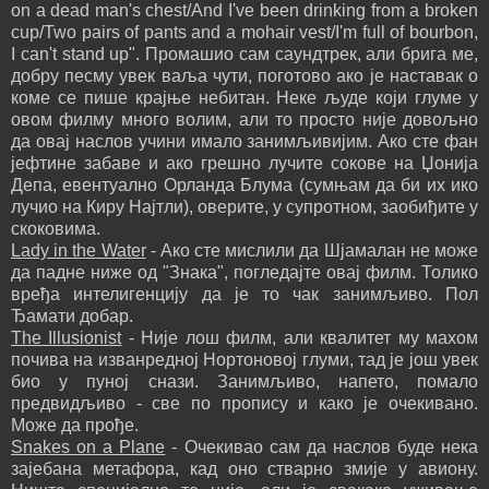
on a dead man's chest/And I've been drinking from a broken
cup/Two pairs of pants and a mohair vest/I'm full of bourbon,
I can't stand up". Промашио сам саундтрек, али брига ме,
добру песму увек ваља чути, поготово ако је наставак о
коме се пише крајње небитан. Неке људе који глуме у
овом филму много волим, али то просто није довољно
да овај наслов учини имало занимљивијим. Ако сте фан
јефтине забаве и ако грешно лучите сокове на Џонија
Депа, евентуално Орланда Блума (сумњам да би их ико
лучио на Киру Најтли), оверите, у супротном, заобиђите у
скоковима.
Lady in the Water
- Ако сте мислили да Шјамалан не може
да падне ниже од "Знака", погледајте овај филм. Толико
вређа интелигенцију да је то чак занимљиво. Пол
Ђамати добар.
The Illusionist
- Није лош филм, али квалитет му махом
почива на изванредној Нортоновој глуми, тад је још увек
био у пуној снази. Занимљиво, напето, помало
предвидљиво - све по пропису и како је очекивано.
Може да прође.
Snakes on a Plane
- Очекивао сам да наслов буде нека
зајебана метафора, кад оно стварно змије у авиону.