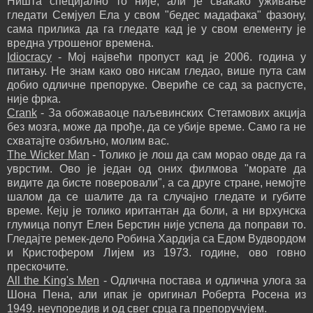
Ништа специјално то није, али је свакако уживање
гледати Семјуел Ела у свом "бедес мадафака" фазону,
сама прилика да га гледате кад је у свом елементу је
вредна утрошеног времена.
Idiocracy
- Мој највећи пропуст кад је 2006. година у
питању. Не знам како ово нисам гледао, више пута сам
добио одличне препоруке. Овериће се сад за распусте,
није фрка.
Crank
- За обожаваоце паљевинских Стетамових акција
без мозга, може да прође, да се убије време. Само га не
схватајте озбиљно, молим вас.
The Wicker Man
- Толико је лош да сам морао овде да га
уврстим. Ово је један од оних филмова "морате да
видите да бисте поверовали", а са друге стране, немојте
шалом да се шалите да га случајно гледате и губите
време. Кејџ је толико иритантан да боли, а ни врхунска
глумица попут Елен Берстин није успела да поправи то.
Гледајте ремек-дело Робина Хардија са Едом Вудвордом
и Кристофером Лијем из 1973. године, ово говно
прескочите.
All the King's Men
- Одлична постава и одлична улога за
Шона Пена, али ипак је оригинал Роберта Росена из
1949. неупоредив и од свег срца га препоручујем.