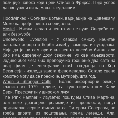
позиције човека који цени Стивена Фрирса. Није успео
да ово учини ни најмање гледљивим.
Hoodwinked
- Солидан цртани, варијација на Црвенкапу.
Може да прође, ништа специјално.
Hostel
- Нисам гледао и нешто ме не вуче. Овериће се,
али без журбе.
Underworld: Evolution
- У сваком смислу небитан
наставак хорора о борби између вампира и вукодлака.
Није да је ни сам оригинал нешто посебно битан, али
бар има одређену дозу свежине, уз све мањкавости.
Једино због чега бих препоручио трошење два сата на
овај филм је евентуални crush гледаоца на Кејт
Бекинсејл - изгледа заиста феноменално. Остале сцене
комотно могу да се прескоче, мутирају, шта год.
When a Stranger Calls
- Болно инфериорни римејк
класика из 1979. године, са супер-иритантном Хали
Бери. Прескочити у широком луку.
The Pink Panther
- Изузетно поштујем Стива Мартина,
али неке драгоцене реликвије из прошлости, попут
оригиналне серије филмова са Питером Селерсом, не
треба дирати, из поштовања према легенди. Али,