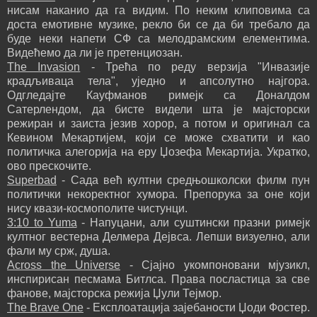
нисам наканио да га видим. По неким клиповима са
доста емотивне музике, рекло би се да би требало да
буде неки напети СФ са мелодрамским елементима.
Видећемо да ли је претенциозан.
The Invasion
- Трећа по реду верзија "Инвазије
крадљиваца тела", уједно и апсолутно најгора.
Одгледајте Кауфманов римејк са Доналдом
Сатерлендом, да бисте видели шта је мајсторски
режиран и заиста језив хорор, а потом и оригинал са
Кевином Мекартијем, који се може схватити и као
политичка алегорија на еру Џозефа Мекартија. Укратко,
ово прескочите.
Superbad
- Сада већ култни средњошколски филм пун
политички некоректног хумора. Препорука за оне који
нису квази-космополите чистунци.
3:10 to Yuma
- Напуцани, али суштински празни римејк
култног вестерна Делмера Дејвса. Лепши визуелно, али
фали му срж, душа.
Across the Universe
- Сјајно укомпоновани мјузикл,
инспирисан песмама Битлса. Права посластица за све
фанове, мајсторска режија Џули Тејмор.
The Brave One
- Експлоатација зајебаности Џоди Фостер.