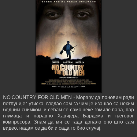
NO COUNTRY FOR OLD MEN - Мораћу да поновим ради
потпунијег утиска, гледао сам га чим је изашао са неким
бедним снимком, и сећам се само неке гомиле пара, пар
глумаца и наравно Хавијера Бардема и његовог
компресора. Знам да ми се тада допало оно што сам
видео, надам се да би и сада то био случај.