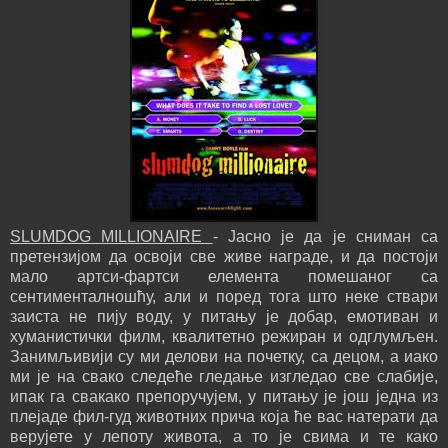
SLUMDOG MILLIONAIRE
- Јасно је да је сниман са
претензијом да освоји све живе награде, и да постоји
мало артси-фартси елемента помешаног са
сентименталношћу, али и поред тога што неке ствари
заиста не пију воду, у питању је добар, емотиван и
хуманистички филм, квалитетно режиран и одглумљен.
Занимљивији су ми делови на почетку, са децом, а иако
ми је на свако следеће гледање изгледао све слабије,
ипак га свакако препоручујем, у питању је још једна из
плејаде фил-гуд животних прича која ће вас натерати да
верујете у лепоту живота, а то је свима и те како