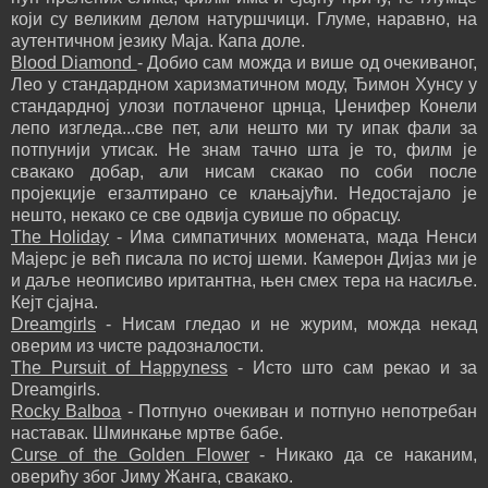
који су великим делом натуршчици. Глуме, наравно, на
аутентичном језику Маја. Капа доле.
Blood Diamond
- Добио сам можда и више од очекиваног,
Лео у стандардном харизматичном моду, Ђимон Хунсу у
стандардној улози потлаченог црнца, Џенифер Конели
лепо изгледа...све пет, али нешто ми ту ипак фали за
потпунији утисак. Не знам тачно шта је то, филм је
свакако добар, али нисам скакао по соби после
пројекције егзалтирано се клањајући. Недостајало је
нешто, некако се све одвија сувише по обрасцу.
The Holiday
- Има симпатичних момената, мада Ненси
Мајерс је већ писала по истој шеми. Камерон Дијаз ми је
и даље неописиво иритантна, њен смех тера на насиље.
Кејт сјајна.
Dreamgirls
- Нисам гледао и не журим, можда некад
оверим из чисте радозналости.
The Pursuit of Happyness
- Исто што сам рекао и за
Dreamgirls.
Rocky Balboa
- Потпуно очекиван и потпуно непотребан
наставак. Шминкање мртве бабе.
Curse of the Golden Flower
- Никако да се наканим,
оверићу због Јиму Жанга, свакако.