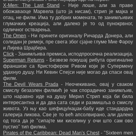
X-Men: The Last Stand
- Није лоше, али за праве
обожаваоце Марвела (што ја нисам), стрип је мајка и
отац, не филм. Има ту добрих момената, те занимљивих
глумачких креација, али далеко је то од пунокрвног,
одличног остварења.
The Omen
- Ни принети оригиналу Ричарда Донера, али
солидан је римејк, пре свега због сјајне глуме Мие Фароу
и Лијева Шрајбера.
Click
- Занимљива премиса, исподпросечна реализација.
Superman Returns
- Безвезе покушај рибута оригиналне
франшизе са Кристофером Ривом који је Супермену
удахнуо душу. Ни Кевин Спејси није могао да спаси овај
филм.
The Devil Wears Prada
- Неочекивано, овај у сваком
смислу безазлен филмић је чак спорадично занимљив,
што наравно иде на душу Мерил Стрип која би била
интересантна и да два сата седи и размишља о смислу
живота. Уз њу као шефицу/наџак-бабу иде стандардна
галерија ликова. Све је то већ апсолвирано, али далеко
од тога да је "сипајте ми киселину у очи што сам ово
пустио" тип филма.
Pirates of the Caribbean: Dead Man's Chest
- "Sixteen men