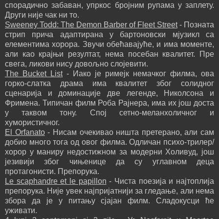
спорадично забаван, упркос бројним рупама у заплету.
Други није чак ни то.
Sweeney Todd: The Demon Barber of Fleet Street
- Позната
стрип прича адаптирана у бартоновски мјузикл са
елементима хорора. Звучи обећавајуће, и има моменте,
али као крајњи резултат, нема посебан квалитет. Пре
свега, ликови нису довољно слојевити.
The Bucket List
- Иако је римејк немачког филма, ова
горко-слатка драма има квалитет због солидног
сценарија и доминације две легенде, Николсона и
Фримена. Типичан филм Роба Рајнера, има их још доста
у таквом тону. Спој сетно-меланхоличног и
хумористичног.
El Orfanato
- Нисам очекивао ништа претерано, али сам
добио много тога од овог филма. Одличан психо-трилер/
хорор у маниру недостижном за модерни Холивуд, још
језивији због чињенице да су углавном деца
протагонисти. Препорука.
Le scaphandre et le papillon
- Чиста поезија и најтоплија
препорука. Није увек најпријатнији за гледање, али нема
збора да је у питању сјајан филм. Сладокусци ће
уживати.