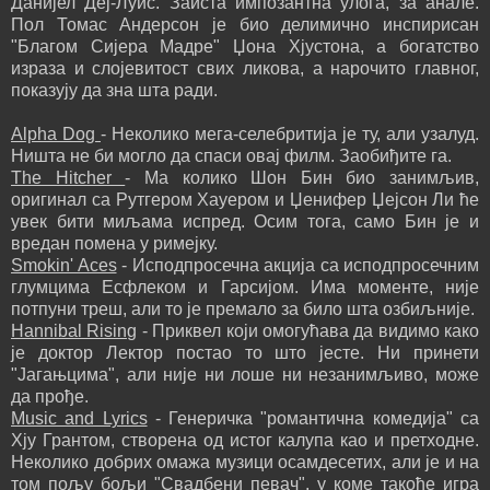
Данијел Деј-Луис. Заиста импозантна улога, за анале.
Пол Томас Андерсон је био делимично инспирисан
"Благом Сијера Мадре" Џона Хјустона, а богатство
израза и слојевитост свих ликова, а нарочито главног,
показују да зна шта ради.
Alpha Dog
- Неколико мега-селебритија је ту, али узалуд.
Ништа не би могло да спаси овај филм. Заобиђите га.
The Hitcher
- Ма колико Шон Бин био занимљив,
оригинал са Рутгером Хауером и Џенифер Џејсон Ли ће
увек бити миљама испред. Осим тога, само Бин је и
вредан помена у римејку.
Smokin' Aces
- Исподпросечна акција са исподпросечним
глумцима Есфлеком и Гарсијом. Има моменте, није
потпуни треш, али то је премало за било шта озбиљније.
Hannibal Rising
- Приквел који омогућава да видимо како
је доктор Лектор постао то што јесте. Ни принети
"Јагањцима", али није ни лоше ни незанимљиво, може
да прође.
Music and Lyrics
- Генеричка "романтична комедија" са
Хју Грантом, створена од истог калупа као и претходне.
Неколико добрих омажа музици осамдесетих, али је и на
том пољу бољи "Свадбени певач", у коме такође игра