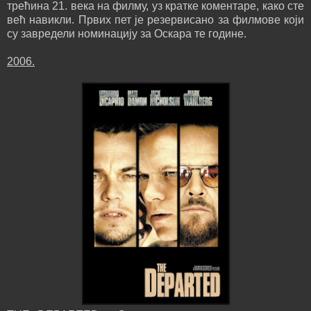
трећина 21. века на филму, уз кратке коментаре, како сте
већ навикли. Првих пет је резервисано за филмове који
су завредели номинацију за Оскара те године.
2006.