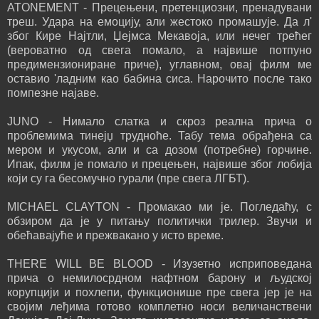
ATONEMENT - Прецењени, претенциозни, пренадувани
треш. Удара на емоцију, али жестоко промашује. Да л'
због Кире Најтли, Џејмса Мекавоја, или нечег трећег
(вероватно од свега помало, а највише потпуно
предимензиониране приче), углавном, овај филм ме
оставио 'ладним као бабина сиса. Нарочито после тако
помпезне најаве.
JUNO - Нимало слатка и скроз реална прича о
проблемима тинејџ трудноће. Табу тема обрађена са
мером и укусом, али и са дозом (потребне) горчине.
Ипак, филм је помало и прецењен, највише због лобија
који су га бесомучно гурали (пре свега ЛГБТ).
MICHAEL CLAYTON - Промакао ми је. Погледаћу, с
обзиром да је у питању политички трилер. Звучи и
обећавајуће и прежвакано у исто време.
THERE WILL BE BLOOD - Изузетно исприповедана
прича о немилосрдном нафтном барону и људској
корупцији и похлепи, функционише пре свега јер је на
својим леђима готово комплетно носи величанствени