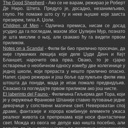
The Good Shepherd
- Ако се не варам, режирао је Роберт
Де Ниро. Штета. Предуго је, досадно, незанимљиво,
глупо. Не помаже што су ту и неке њушке које заиста
презирем, типа А. Џоли.
Children of Men
- Одлична премиса, нисам се досад
усудио да га погледам, махом због Џулијен Мур, познато
је шта мислим о њој, али свакако ћу га видети првом
приликом.
Notes on a Scandal
- Филм би био прилично просечан, да
није глумачких лекција које деле Џуди Денч и Кејт
Бланшет, нарочито ова прва. Овако, то је сјајно
остварење о необичном односу између две колегинице у
једној школи, који прераста у нешто прилично опасно.
Напет, сјајно режиран и још боље одглумљен филм има
штошта да понуди, мада је ипак помало предвидљив.
Свакако га погледајте првом приликом ако још нисте.
El laberinto del Fauno
- Филмчина Гиљерма дел Тора, који
је у окружење Франкове Шпаније ставио путовање једне
девојчице у сопствени магични свет. Невероватан спој
драме, фантазије и хорора комбинује елементе ужаса
реалног живота са препрекама које носи фантастични
свет. Можда из овога не делује као ништа посебно, али