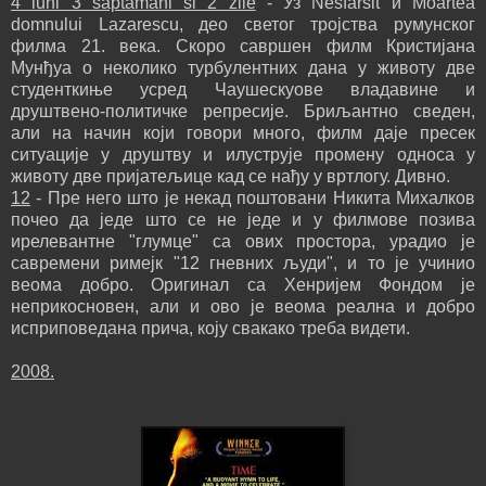
4 luni 3 saptamani si 2 zile
- Уз Nesfarsit и Moartea
domnului Lazarescu, део светог тројства румунског
филма 21. века. Скоро савршен филм Кристијана
Мунђуа о неколико турбулентних дана у животу две
студенткиње усред Чаушескуове владавине и
друштвено-политичке репресије. Бриљантно сведен,
али на начин који говори много, филм даје пресек
ситуације у друштву и илуструје промену односа у
животу две пријатељице кад се нађу у вртлогу. Дивно.
12
- Пре него што је некад поштовани Никита Михалков
почео да једе што се не једе и у филмове позива
ирелевантне "глумце" са ових простора, урадио је
савремени римејк "12 гневних људи", и то је учинио
веома добро. Оригинал са Хенријем Фондом је
неприкосновен, али и ово је веома реална и добро
исприповедана прича, коју свакако треба видети.
2008.