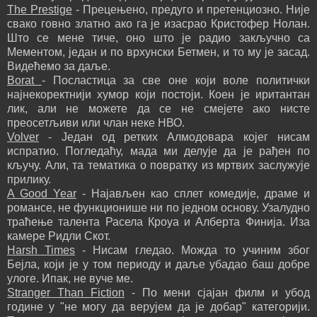
The Prestige
- Прецењено, предуго и претенциозно. Није
свако говно златно ако га је изасрао Кристофер Нолан.
Што се мене тиче, оно што је радио закључно са
Мементом, један и по врхунски Бетмен, и то му је засад.
Видећемо за даље.
Borat
- Посластица за све оне који воле политички
најнекоректнији хумор који постоји. Коен је иритантан
лик, али не можете да се не смејете ако нисте
преосетљиви или члан неке НВО.
Volver
- Један од ретких Алмодовара којег нисам
испратио. Погледаћу, мада ми делује да је рађен по
кључу. Али, та тематика о повратку из мртвих заслужује
прилику.
A Good Year
- Најављен као сплет комедије, драме и
романсе, не функционише ни по једном основу. Узалудно
траћење талента Расела Кроуа и Алберта Финија. Иза
камере Ридли Скот.
Harsh Times
- Нисам гледао. Можда то учиним због
Бејла, који је у том периоду и даље убадао баш добре
улоге. Ипак, не вуче ме.
Stranger Than Fiction
- По мени сјајан филм и убод
године у "не могу да верујем да је добар" категорији.