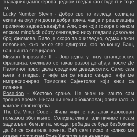
значајних џампскерова, једном гледах као студент и то је
то.
Lucky Number Slevin
- Добро све то изгледа, солидна
екипа на окупу и доста добра прича, чак је и реализација
прилично задовољавајућа. Али, они који говоре о неком
епском mindfuck обрту очигледно нису гледали довољан
број филмова. Било је скоро па очигледно, одмах након
половине, како ће се све одиграти, као по концу. Баш,
баш ништа специјално.
Mission Impossible III
- Још једна у низу штанцерских
франшиза, очекивао се такав развој догађаја после Де
Палминог првог дела средином деведесетих. Само сам
њега и гледао, и није ми се нешто свидео, није ме
импресионирао Томислав Сајентолог који виси са
планине.
Poseidon
- Жестоко срање. Не знам ни зашто сам
трошио време. Нисам ни неки обожавалац оригинала, а
камоли овог испртка.
The Da Vinci Code
- Филм чији је настанак узрокован
помамом због књиге. Солидна екипа, али ничиме нисам
задивљен, бем ли га, можда треба да се буде безбожник
да би се схватила поента. Већ сам писао и колико ми
огавни популизам Рона Хауарда иде на нерве.