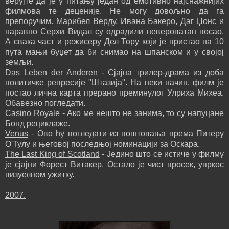
верујте да је у питању један од емотивно најснажнијих
филмова те деценије. Не могу довољно да га
препоручим. Марибел Верду, Ивана Бакеро, Даг Џонс и
наравно Серхи Видал су одрадили невероватан посао.
А свака част и режисеру Дел Тору који је пристао на 10
пута мањи буџет да би снимао на шпанском и у својој
земљи.
Das Leben der Anderen
- Сјајна трилер-драма из доба
политичке репресије "Штазија". На неки начин, филм је
постао лична карта прерано преминулог Улриха Михеа.
Обавезно погледати.
Casino Royale
- Ако ме нешто не занима, то су напуцане
Бонд рециклаже.
Venus
- Ово ћу погледати из поштовања према Питеру
О'Тулу и његовој последњој номинацији за Оскара.
The Last King of Scotland
- Једино што се истиче у филму
је сјајни Форест Витакер. Остало је чист просек, упркос
визуелном ужитку.
2007.