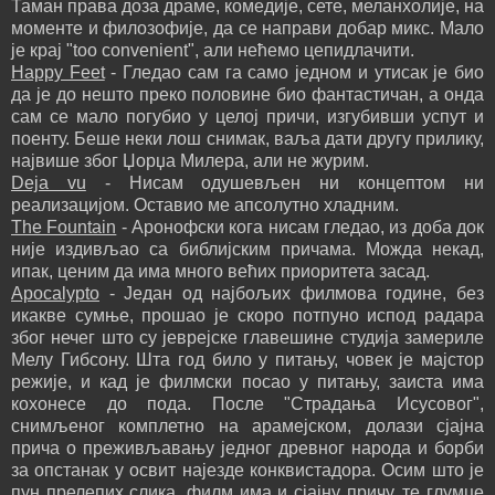
Таман права доза драме, комедије, сете, меланхолије, на
моменте и филозофије, да се направи добар микс. Мало
је крај "too convenient", али нећемо цепидлачити.
Happy Feet
- Гледао сам га само једном и утисак је био
да је до нешто преко половине био фантастичан, а онда
сам се мало погубио у целој причи, изгубивши успут и
поенту. Беше неки лош снимак, ваља дати другу прилику,
највише због Џорџа Милера, али не журим.
Deja vu
- Нисам одушевљен ни концептом ни
реализацијом. Оставио ме апсолутно хладним.
The Fountain
- Аронофски кога нисам гледао, из доба док
није издивљао са библијским причама. Можда некад,
ипак, ценим да има много већих приоритета засад.
Apocalypto
- Један од најбољих филмова године, без
икакве сумње, прошао је скоро потпуно испод радара
због нечег што су јеврејске главешине студија замериле
Мелу Гибсону. Шта год било у питању, човек је мајстор
режије, и кад је филмски посао у питању, заиста има
кохонесе до пода. После "Страдања Исусовог",
снимљеног комплетно на арамејском, долази сјајна
прича о преживљавању једног древног народа и борби
за опстанак у освит најезде конквистадора. Осим што је
пун прелепих слика, филм има и сјајну причу, те глумце