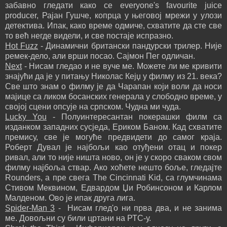
забавно гледати како се everyone's favourite јuice
producer, Рајан Гушче, копрца у његовој мрежи у улози
детектива. Ипак, како време одмиче, схватите да сте све
то већ негде видели, и све постаје испразно.
Hot Fuzz
- Динамични британски пандурски трилер. Није
ремек-дело, али врши посао. Сајмон Пег одличан.
Next
- Нисам гледао и не вуче ме. Можете ли ме кривити
знајући да је у питању Николас Кејџ у филму из 21. века?
Све што знам о филму је да Чарапан који воли да носи
мајице са ликом босанских генерала у слободно време, у
својој сцени опсује на српском. Чудна ми чуда.
Lucky You
- Полуинтересантан покерашки филм са
изданком западних сусједа, Ериком Баном. Кад схватите
премису, све је могуће предвидети до самог краја.
Роберт Дувал је најбољи као отуђени отац и покер
ривал, али то није ништа ново, он је у скоро сваком свом
филму најбоља ствар. Ако хоћете нешто боље, гледајте
Rounders, а пре свега The Cincinnati Kid, са глумчинама
Стивом Меквином, Едвардом Џи Робинсоном и Карлом
Малденом. Ово је ипак друга лига.
Spider-Man 3
- Нисам глед'о ни прва два, и не занима
ме. Довољни су били цртани на РТС-у.