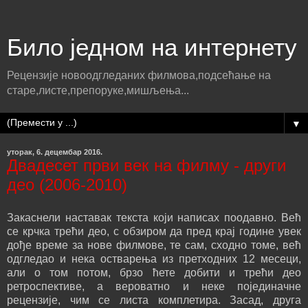
Било једном на интернету
Рецензије новоодгледаних филмова,подсећање на
старе,листе,препоруке,мишљења...
▼
уторак, 6. децембар 2016.
Двадесет први век на филму - други
део (2006-2010)
Закаснели наставак текста који написах поодавно. Већ
се крчка трећи део, с обзиром да пред крај године увек
дође време за нове филмове, те сам, сходно томе, већ
одгледао и нека остварења из претходних 12 месеци,
али о том потом, брзо ћете добити и трећи део
ретроспективе, а вероватно и неке појединачне
рецензије, чим се листа комплетира. Засад, друга