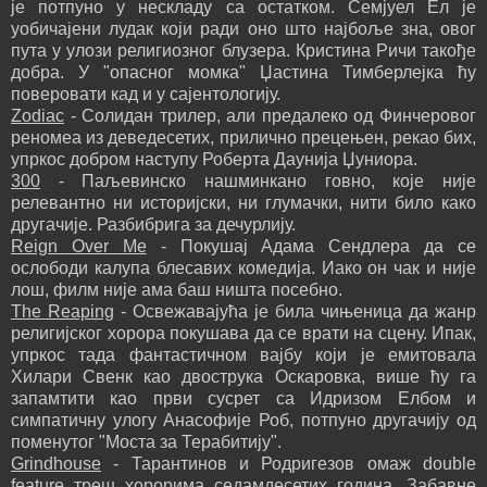
је потпуно у нескладу са остатком. Семјуел Ел је
уобичајени лудак који ради оно што најбоље зна, овог
пута у улози религиозног блузера. Кристина Ричи такође
добра. У "опасног момка" Џастина Тимберлејка ћу
поверовати кад и у сајентологију.
Zodiac
- Солидан трилер, али предалеко од Финчеровог
реномеа из деведесетих, прилично прецењен, рекао бих,
упркос добром наступу Роберта Даунија Џуниора.
300
- Паљевинско нашминкано говно, које није
релевантно ни историјски, ни глумачки, нити било како
другачије. Разбибрига за дечурлију.
Reign Over Me
- Покушај Адама Сендлера да се
ослободи калупа блесавих комедија. Иако он чак и није
лош, филм није ама баш ништа посебно.
The Reaping
- Освежавајућа је била чињеница да жанр
религијског хорора покушава да се врати на сцену. Ипак,
упркос тада фантастичном вајбу који је емитовала
Хилари Свенк као двострука Оскаровка, више ћу га
запамтити као први сусрет са Идризом Елбом и
симпатичну улогу Анасофије Роб, потпуно другачију од
поменутог "Моста за Терабитију".
Grindhouse
- Тарантинов и Родригезов омаж double
feature треш хорорима седамдесетих година. Забавне