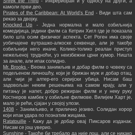
Shrek the Third
- Инфериоран и у односу на други, а
камоли први део.
Pirates of the Caribbean: At World's End
- Види шта сам
рекао за двојку.
Knocked Up
- Једна нормална и мало озбиљнија
комедијица, једини филм са Кетрин Хигл где је показала
било шта осим физичког аспекта. Сет Роген има своје
уобичајене вутрашко-алкоске секвенце, али је такође
озбиљнији него иначе. Колико-толико реалан приступ
нежељеној трудноћи, уз неизбежни црни хумор. Ништа
за анале, али ипак солидно.
Mr. Brooks
- Веома занимљив и добар филм о човеку са
подељеном личношћу, који је брижан муж и добар отац,
али чији је алтер-его серијски убица. Нисам баш
задовољан неким решењима на самом крају, али у
питању је напет, добро режиран филм и у неку руку
Костнеров камбек у озбиљне филмове. Вилијем Харт је,
мало је рећи, сјајан у својој улози.
1408
- Занимљиво, и прилично језиво. Солидан хорор
који ипак удара по познатим жицама.
Ratatouille
- Кажу да је добар овај Пиксаров изданак.
Нисам се још уверио.
Sunshine
- Такође би требало да није лош, али се никако