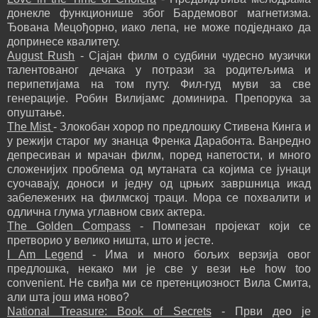
донекле функционише због Бардемовог магнетизма.
Ђована Мецођорно, иако лепа, не може подједнако да
допринесе квалитету.
August Rush
- Сјајан филм о судбини чудесно музички
талентованог дечака у потрази за родитељима и
перипетијама на том путу. Фил-гуд муви за све
генерације. Робин Вилијамс доминира. Препорука за
опуштање.
The Mist
- Злокобан хорор по предлошку Стивена Кинга и
у режији старог му знанца Френка Дарабонта. Ванредно
депресиван и мрачан филм, поред напетости, и много
сложенијих проблема од мутаната са којима се јунаци
суочавају, доноси и једну од црњих завршница икад
забележених на филмској траци. Мора се похвалити и
одлична глума углавном свих актера.
The Golden Compass
- Помпезан пројекат који се
претворио у велико ништа, што и јесте.
I Am Legend
- Има и много бољих верзија овог
предлошка, некако ми је све у вези ње how too
convenient. Не свиђа ми се претенциозност Вила Смита,
али шта још има ново?
National Treasure: Book of Secrets
- Први део је