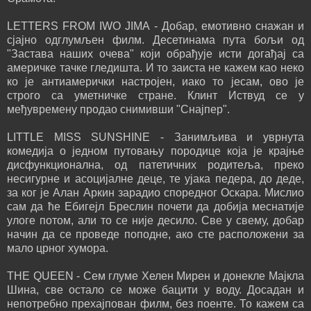
LETTERS FROM IWO JIMA - Добар, емотивно снажан и
сјајно одглумљен филм. Десетинама пута бољи од
"Застава наших очева" који обрађује исти догађај са
америчке тачке гледишта. И то заиста не кажем као неко
ко је антиамерички настројен, иако то јесам, ово је
строго са уметничке стране. Клинт Иствуд се у
међувремену продао снимивши "Снајпер".
LITTLE MISS SUNSHINE - Занимљива и уврнута
комедија о једном путовању породице која је крајње
дисфункционална, од патетичних родитеља, преко
несигурне и асоцијалне деце, те ујака педера, до деде,
за ког је Алан Аркин зарадио споредног Оскара. Мислио
сам да ће Ебигејл Бреслин почети да добија меснатије
улоге потом, али то се није десило. Све у свему, добар
начин да се проведе поподне, ако сте расположени за
мало црног хумора.
THE QUEEN - Сем глуме Хелен Мирен и донекле Мајкла
Шина, све остало се може бацити у воду. Досадан и
непотребно прехајпован филм, без поенте. То кажем са