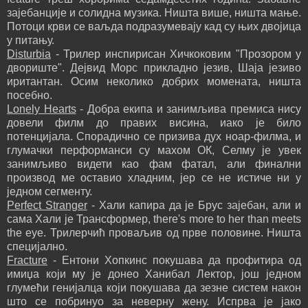
зајебанције и солидна музика. Ништа више, ништа мање.
Потоци крви се ваљда подразумевају кад су њих двојица
у питању.
Disturbia
- Трилер инспирисан Хичкоковим "Прозором у
двориште". Дејвид Морс прикладно језив, Шаја језиво
иритантан. Осим неколико добрих момената, ништа
посебно.
Lonely Hearts
- Добра екипа и занимљива премиса нису
довели филм до правих висина, иако је било
потенцијала. Спорадично се призива дух ноар-филма, и
глумачки перформанси су махом ОК, Селму је увек
занимљиво видети као фам фатал, али финални
производ ме оставио хладним, јер се не истиче ни у
једном сегменту.
Perfect Stranger
- Хали капира да је Брус зајебан, али и
сама Хали је Трансформер, there's more to her than meets
the eye. Трилерчић проваљив од прве половине. Ништа
специјално.
Fracture
- Ентони Хопкинс покушава да профитира од
имиџа који му је донео Ханибал Лектор, још једном
глумећи генијалца који покушава да зезне систем након
што се побринуо за неверну жену. Испрва је јако