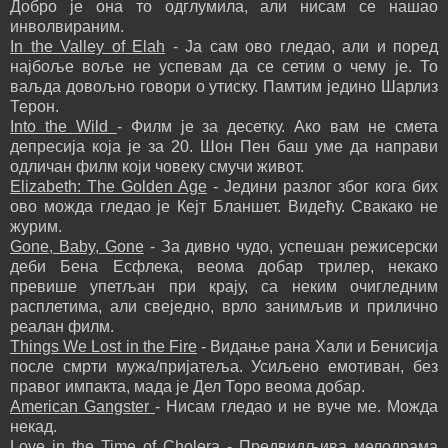
Добро је она то одглумила, али нисам се нашао
инволвираним.
In the Valley of Elah
- Ја сам ово гледао, али и поред
најбоље воље не успевам да се сетим о чему је. То
ваљда довољно говори о утиску. Памтим једино Шарлиз
Терон.
Into the Wild
- Филм је за десетку. Ако вам не смета
депресија која је за 20. Шон Пен баш уме да направи
одличан филм који човеку смучи живот.
Elizabeth: The Golden Age
- Једини разлог због кога бих
ово можда гледао је Кејт Бланшет. Видећу. Свакако не
журим.
Gone, Baby, Gone
- За дивно чудо, успешан режисерски
деби Бена Есфлека, веома добар трилер, некако
превише упетљан при крају, са неким очигледним
расплетима, али свеједно, врло занимљив и прилично
реалан филм.
Things We Lost in the Fire
- Видање рана Хали и Бенисија
после смрти мужа/пријатеља. Усиљено емотиван, без
правог импакта, мада је Дел Торо веома добар.
American Gangster
- Нисам гледао и не вуче ме. Можда
некад.
Love in the Time of Cholera
- Предвидљива мелодрама