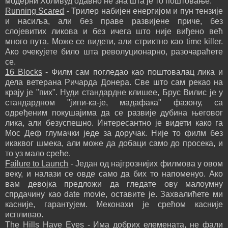
модерни Холивуд одавно не зна шта је то поштовање.
Running Scared
- Трилер набијен енергијом и пун тензије
и насиља, али без праве развијене приче, без
слојевитих ликова и без ичега што није виђено већ
много пута. Може се видети, али стриктно као time killer.
Ако очекујете било шта револуционарно, разочараћете
се.
16 Blocks
- Филм сам погледао као поштовалац лика и
дела ветерана Ричарда Донера. Све што сам рекао на
крају је "пих". Нуди стандардне клишее, Брус Вилис је у
стандардном "јипи-ка-је, мадафака" фазону, са
одређеним покушајима да се развије дубина његовог
лика, али безуспешно. Интересантно је видети како га
Мос Деф глумачки једе за доручак. Није то филм без
икаквог шмека, али може да добаци само до просека, и
то уз мало среће.
Failure to Launch
- Један од најгрознијих филмова у овом
веку, и налази се овде само да бих то напоменуо. Ако
вам девојка предложи да гледате ову малоумну
спрдачину као date movie, оставите је. Захвалићете ми
касније, гарантујем. Меконахи је срећом касније
испливао.
The Hills Have Eyes
- Има добрих елемената, не фали