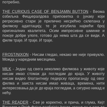
потребно.
THE CURIOUS CASE OF BENJAMIN BUTTON
- Веома
озбиљна Фицџералдова приповетка о јунаку који
регресивно стари је прилично несрећно склепана у
филмску адаптацију, те је изгубила највећи број
оригиналних квалитета. Осим импресивне шминке и
покоје добре улоге, готово да нема шта да се види. А
филм траје. И траје. И траје.
FROST/NIXON
- Нисам гледао, некако ме није привукло.
Можда у наредним месецима.
MILK
- Један од свега неколико филмова у животу које
нисам имао стомак да погледам до краја. У животу
нисам видео блатантнију педерску пропаганду од овог
филма и заиста нисам имао живаца, времена, нити
интересовања да је до краја погледам, а сигурно никад и
нећу.
THE READER
- Све је коректно, и прича, и глума, Кејт