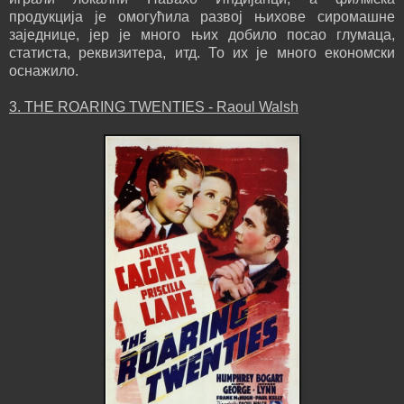
продукција је омогућила развој њиховe сиромашне
заједнице, јер је много њих добило посао глумаца,
статиста, реквизитера, итд. То их је много економски
оснажило.
3. THE ROARING TWENTIES - Raoul Walsh