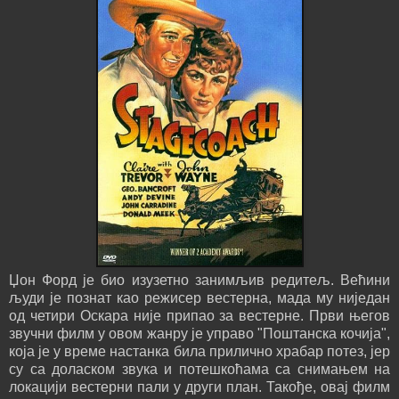
Џон Форд је био изузетно занимљив редитељ. Већини
људи је познат као режисер вестерна, мада му ниједан
од четири Оскара није припао за вестерне. Први његов
звучни филм у овом жанру је управо "Поштанска кочија",
која је у време настанка била прилично храбар потез, јер
су са доласком звука и потешкоћама са снимањем на
локацији вестерни пали у други план. Такође, овај филм