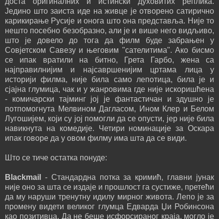
доста оригиналних и истински духовитих реплика.
Једино што заиста иде на живце је отворено сатирично
карикирање Русије и онога што она представља. Није то
нешто посебно безобразно, али је и више него видљиво,
што је довело до тога да филм буде забрањен у
Совјетском Савезу и његовим "сателитима". Ако бисмо
се ипак вратили на битно, Грета Гарбо, жена са
најправилнијим и најсавршенијим цртама лица у
историји филма, није била само лепотица, била је и
сјајна глумица, чак и у жанровима где није искоришћена
- комичарски тајминг јој је фантастичан и здушно је
потпомогнута Мелвином Дагласом, Ином Клер и Белом
Лугошијем, који су јој помогли да се опусти, јер није била
навикнута на комедије. Четири номинације за Оскара
ипак говоре да у овом филму има шта да се види.
Што се тиче остатка понуде:
Blackmail
- Стандардна потка за кримић, главни јунак
није оно за шта се издаје и прошлост га сустиже, претећи
да му наруши тренутну идилу мирног живота. Лепо је за
промену видети великог глумца Едварда Џи Робинсона
као позитивца. Да не беше исфорсираног краја, могло је