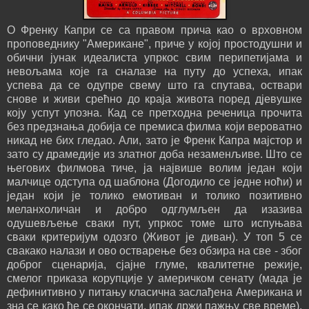
О Френку Капри се са правом прича као о врховном
проповеднику "Американе", приче у којој простодушни и
обични јунак идеалиста упркос свим перипетијама и
невољама које га сналазе на путу до успеха, ипак
успева да се одупре свему што га спутава, оствари
снове и живи срећно до краја живота поред дјевушке
коју успут упозна. Кад се претходна реченица прочита
без предзнања добија се премиса филма који вероватно
никад не бих гледао. Али, зато је Френк Капра мајстор и
зато су драмедије из златног доба незаменљиве. Што се
његових филмова тиче, ја највише волим један који
малчице одступа од шаблона (Догодило се једне ноћи) и
један који је толико емотиван и толико позитивно
меланхоличан и добро одглумљен да изазива
одушевљење сваки пут, упркос томе што испуњава
сваки критеријум одозго (Живот је диван). У топ 5 се
свакако налази и ово остварење без обзира на све - због
доброг сценарија, сјајне глуме, квалитетне режије,
смелог приказа корупције у америчком сенату (мада је
дефинитивно у питању класична заслађена Американа и
зна се како ће се окончати, ипак држи пажњу све време).