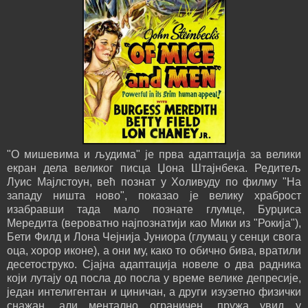
"О мишевима и људима" је прва адаптација за велики
екран дела великог писца Џона Штајнбека. Редитељ
Луис Мајлстоун, већ познат у Холивуду по филму "На
западу ништа ново", показао је велику храброст
изабравши тада мало познате глумце, Бурџиса
Мередита (вероватно најпознатији као Мики из "Рокија"),
Бети Филд и Лона Чејнија Јуниора (глумац у сенци свога
оца, хорор иконе), а они му, како то обично бива, вратили
десетоструко. Сјајна адаптација новеле о два радника
који лутају од посла до посла у време велике депресије,
један интелигентан и циничан, а други изузетно физички
снажан, али ментално ограничен, пружа увид у