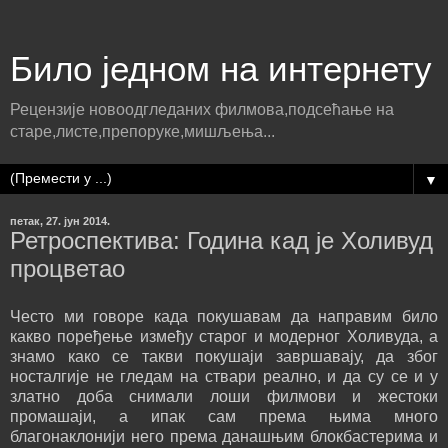
Било једном на интернету
Рецензије новоодгледаних филмова,подсећање на
старе,листе,препоруке,мишљења...
▼
петак, 27. јун 2014.
Ретроспектива: Година кад је Холивуд
процветао
Често ми говоре када покушавам да направим било
какво поређење између старог и модерног Холивуда, а
знамо како се такви покушаји завршавају, да због
носталгије не гледам на ствари реално, и да су се и у
златно доба снимали лоши филмови и жестоки
промашаји, а ипак сам према њима много
благонаклонији него према данашњим блокбастерима и