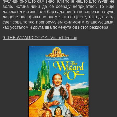
публици оно што сам знао, али то је нешто што људи не
воле, истина чини да се осећају непријатно". То није
далеко од истине, али бар сада ништа не спречава људе
да цене овај филм по ономе што он јесте, тако да га од
свег срца топло препоручујем филмским сладокусцима,
као уосталом и друга два поменута од истог режисера.
9. THE WIZARD OF OZ - Victor Fleming