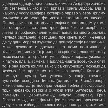
у једном од најбољих раних филмова Алфреда Хичкока
"39 степеница", као и у "Тврђави" Кинга Видора, али је
најбољу улогу каријере остварио управо у овом филму,
тумачећи омиљеног филмског наставника из наслова.
Остварење прожето меланхолијом и носталгијом у коме
се остарели наставник кроз флешбекове осврће на
лични и професионални живот, данас из много разлога
изгледа застарело и отрцано, пре свега због чињенице
да су ђаци морали изузетно да поштују своје наставнике.
Може деловати и досадно, јер нема негативаца у
класичном смислу. То је заправо хроника једног живота у
коме има свега - среће и туге, победа и пораза, уживања
и патње, плача и смеха. Наизглед ништа посебно, а опет,
то је она врста филма за коју са сигурношћу можемо да
кажемо "не праве их више као некад". Колико је
поменути глумац био успешан у својој креацији,
тумачећи господина Чипинга (од милоште Чипс), говори
и чињеница да је победио Кларка Гејбла у оскаровској
трци (наравно, говорим о улози Рета Батлера). Треба
поменути и дебитанткињу, будућу Оскаровку Грир
Гарсон. Можда овај филм и јесте прегажен временом и
делује као избледела слика из давних дана, али има