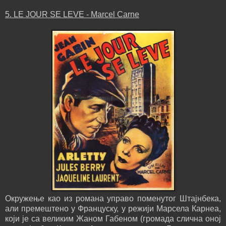
5. LE JOUR SE LEVE - Marcel Carne
Окружење као из романа управо поменутог Штајнбека,
али премештено у Француску, у режији Марсела Карнеа,
који је са великим Жаном Габеном (громада слична оној