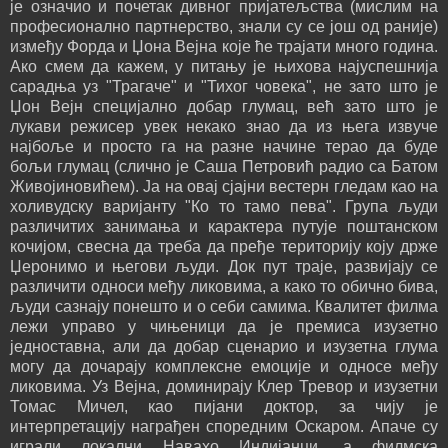
је означио и почетак дивног пријатељства (мислим на
професионално партнерство, знали су се још од раније)
између Форда и Џона Вејна које ће трајати много година.
Ако смем да кажем, у питању је њихова најуспешнија
сарадња уз "Трагаче" и "Тихог човека", не зато што је
Џон Вејн специјално добар глумац, већ зато што је
лукави режисер увек некако знао да из њега извуче
најбоље и просто га на разне начине терао да буде
бољи глумац (слично је Саша Петровић радио са Батом
Живојиновићем). Ја на овај сјајни вестерн гледам као на
холивудску варијанту "Ко то тамо пева". Група људи
различитих занимања и карактера путује поштанском
кочијом, свесна да треба да пређе територију коју држе
Џеронимо и његови људи. Док пут траје, развијају се
различити односи међу ликовима, а како то обично бива,
људи сазнају понешто и о себи самима. Квалитет филма
лежи управо у чињеници да је премиса изузетно
једноставна, али да добар сценарио и изузетна глума
могу да дочарају комплексне емоције и односе међу
ликовима. Уз Вејна, доминирају Клер Тревор и изузетни
Томас Мичел, као пијани доктор, за чију је
интерпретацију награђен споредним Оскаром. Апаче су
играли локални Навахо Индијанци, а филмска