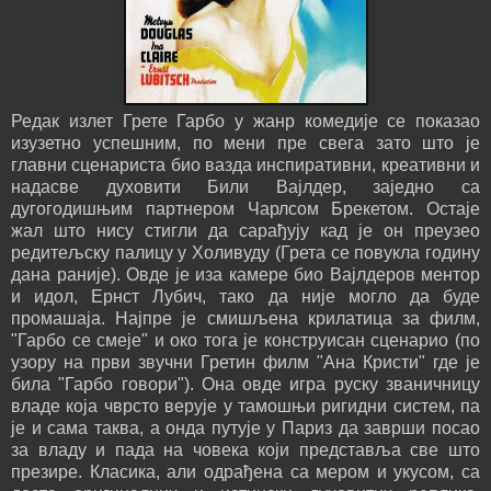
Редак излет Грете Гарбо у жанр комедије се показао
изузетно успешним, по мени пре свега зато што је
главни сценариста био вазда инспиративни, креативни и
надасве духовити Били Вајлдер, заједно са
дугогодишњим партнером Чарлсом Брекетом. Остаје
жал што нису стигли да сарађују кад је он преузео
редитељску палицу у Холивуду (Грета се повукла годину
дана раније). Овде је иза камере био Вајлдеров ментор
и идол, Ернст Лубич, тако да није могло да буде
промашаја. Најпре је смишљена крилатица за филм,
"Гарбо се смеје" и око тога је конструисан сценарио (по
узору на први звучни Гретин филм "Ана Кристи" где је
била "Гарбо говори"). Она овде игра руску званичницу
владе која чврсто верује у тамошњи ригидни систем, па
је и сама таква, а онда путује у Париз да заврши посао
за владу и пада на човека који представља све што
презире. Класика, али одрађена са мером и укусом, са