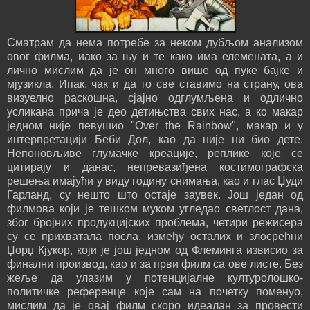
Сматрам да нема потребе за неком дубљом анализом
овог филма, иако за њу и те како има елемената, а и
лично мислим да је он много више од пуке бајке и
мјузикла. Ипак, чак и да то све ставимо на страну, ова
визуелно раскошна, сјајно одглумљена и одлично
усликана прича је део детињства свих нас, а ко макар
једном није певушио "Over the Rainbow", макар и у
интерпретацији Беби Дол, као да није ни био дете.
Непоновљиве глумачке креације, реплике које се
цитирају и данас, непревазиђена костимографска
решења имајући у виду годину снимања, као и глас Џуди
Гарланд, су нешто што остаје заувек. Још један од
филмова који је тешком муком угледао светлост дана,
због бројних продукцијских проблема, четири режисера
су се прихватала посла, између осталих и злосрећни
Џорџ Кјукор, који је још једном од Флеминга извисио за
финални производ, као и за први филм са ове листе. Без
жеље да улазим у потенцијалне културолошко-
политичке референце које сам на почетку поменуо,
мислим да је овај филм скоро идеалан за провести