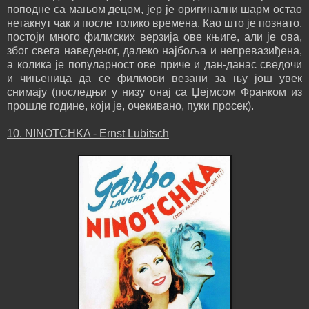
поподне са мањом децом, јер је оригинални шарм остао
нетакнут чак и после толико времена. Као што је познато,
постоји много филмских верзија ове књиге, али је ова,
због свега наведеног, далеко најбоља и непревазиђена,
а колика је популарност ове приче и дан-данас сведочи
и чињеница да се филмови везани за њу још увек
снимају (последњи у низу онај са Џејмсом Франком из
прошле године, који је, очекивано, пуки просек).
10. NINOTCHKA - Ernst Lubitsch