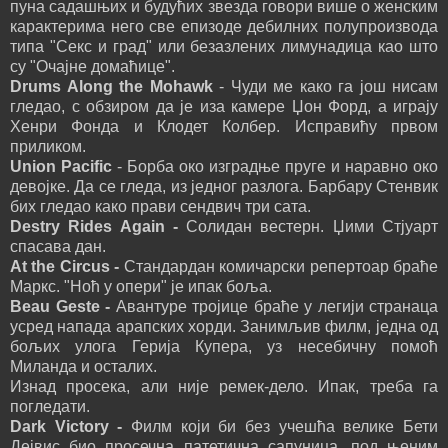
пуна садашњих и будућих звезда говори више о женским
карактерима него све епизоде дебилних полупроизвода
типа "Секс и град" или безазлених лимунадица као што
су "Очајне домаћице".
Drums Along the Mohawk
- Чуди ме како га још нисам
гледао, с обзиром да је иза камере Џон Форд, а играју
Хенри Фонда и Клодет Колбер. Исправићу првом
приликом.
Union Pacific
- Борба око изградње пруге и наравно око
девојке. Да се гледа, из једног разлога. Барбару Стенвик
бих гледао како прави сендвич три сата.
Destry Rides Again -
Солидан вестерн. Џими Стјуарт
спасава дан.
At the Circus -
Стандардан комичарски репертоар браће
Маркс. "Ноћ у опери" је ипак боља.
Beau Geste -
Авантуре тројице браће у легији странаца
усред напада арапских хорди. Занимљив филм, једна од
бољих улога Герија Купера, уз несебичну помоћ
Миланда и осталих.
Изнад просека, али није ремек-дело. Ипак, треба га
погледати.
Dark Victory -
Филм који би без учешћа велике Бети
Дејвис био просечна патетична сапуница, под њеним