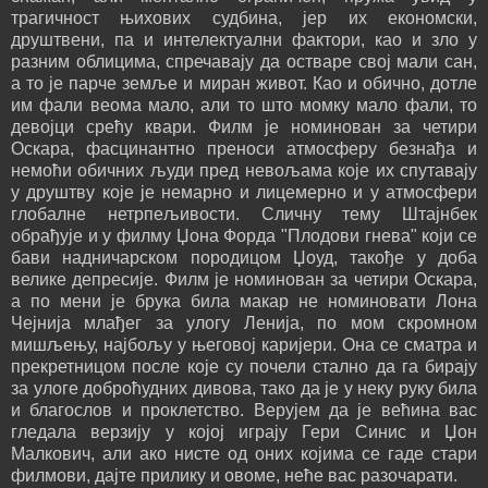
трагичност њихових судбина, јер их економски,
друштвени, па и интелектуални фактори, као и зло у
разним облицима, спречавају да остваре свој мали сан,
а то је парче земље и миран живот. Као и обично, дотле
им фали веома мало, али то што момку мало фали, то
девојци срећу квари. Филм је номинован за четири
Оскара, фасцинантно преноси атмосферу безнађа и
немоћи обичних људи пред невољама које их спутавају
у друштву које је немарно и лицемерно и у атмосфери
глобалне нетрпељивости. Сличну тему Штајнбек
обрађује и у филму Џона Форда "Плодови гнева" који се
бави надничарском породицом Џоуд, такође у доба
велике депресије. Филм је номинован за четири Оскара,
а по мени је брука била макар не номиновати Лона
Чејнија млађег за улогу Ленија, по мом скромном
мишљењу, најбољу у његовој каријери. Она се сматра и
прекретницом после које су почели стално да га бирају
за улоге доброћудних дивова, тако да је у неку руку била
и благослов и проклетство. Верујем да је већина вас
гледала верзију у којој играју Гери Синис и Џон
Малкович, али ако нисте од оних којима се гаде стари
филмови, дајте прилику и овоме, неће вас разочарати.