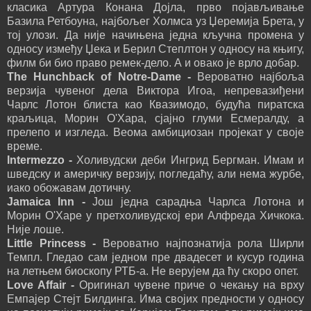
класика Артура Конана Дојла, прво појављивање
Базила Ретбоуна, најбољег Холмса уз Џеремија Брета, у
тој улози. Да није начињена једна кључна промена у
односу између Џека и Берил Степлтон у односу на књигу,
филм би био право ремек-дело. А и овако је врло добар.
The Hunchback of Notre-Dame -
Вероватно најбоља
верзија чувеног дела Виктора Игоа, непревазиђени
Чарлс Лотон блиста као Квазимодо, будућа пиратска
краљица, Морин О'Хара, сјајно глуми Есмералду, а
прелепо и изгледа. Веома амбициозан пројекат у своје
време.
Intermezzo -
Холивудски деби Ингрид Бергман. Имам и
шведску и америчку верзију, погледаћу, али нема журбе,
иако обожавам дотичну.
Jamaica Inn -
Још једна сарадња Чарлса Лотона и
Морин О'Харе у претхоливудској ери Алфреда Хичкока.
Није лоше.
Little Princess -
Вероватно најпознатија рола Ширли
Темпл.
Гледао сам једном пре двадесет и кусур година
на летњем биоскопу РТБ-а. Не верујем да ћу скоро опет.
Love Affair -
Оригинал чувене приче о чекању на врху
Емпајер Стејт Билдинга. Има својих предности у односу