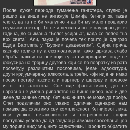
После дужег периода тумачења гангстера, студио је
решио да више не ангажује Џимија Кегнија за такве
улоге, да га не би укалупио и да би му мало проширио
глумачки спектар. То се и десило и он је паузирао десет
година, до снимања "Белог усијања", када се попео "на
врх света". Али, пауза је почела тек пошто је одиграо
Едија Бартлета у "Бурним двадесетим". Сјајна прича,
касније толико пута експлоатисана, како држава слабо
обраћа пажњу на оне који су за њу крварили, овде се
фокусира на тројицу другова који се по повратку из рата
посвећују различитим пословима, један адвокатури,
други кријумчарењу алкохола, а трећи, који није ни имао
посао постаје таксиста и партнер у шверцу и превозу
истог тог алкохола. Све иде фантастично, док се
наравно не умеша ривалство на више нивоа, као и две
жене да зачине ствар, бет њих ништа не може да прође.
Опет подвлачим оно главно, одличан сценарио нам
помаже да схватимо сву комплексност Кегнијевог лика,
који упркос незаконитости и погрешности својих
поступака успева да од гледаоца измами саосећање, јер
му пориви нису зли, нити садистички. Нарочито обратите