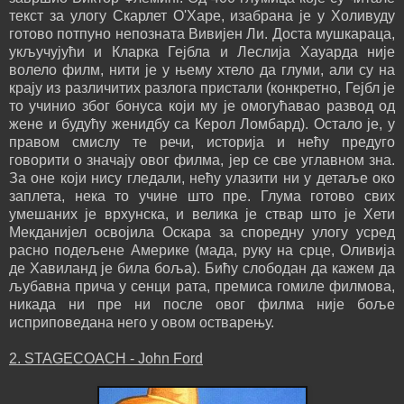
текст за улогу Скарлет О'Харе, изабрана је у Холивуду
готово потпуно непозната Вивијен Ли. Доста мушкараца,
укључујући и Кларка Гејбла и Леслија Хауарда није
волело филм, нити је у њему хтело да глуми, али су на
крају из различитих разлога пристали (конкретно, Гејбл је
то учинио због бонуса који му је омогућавао развод од
жене и будућу женидбу са Керол Ломбард). Остало је, у
правом смислу те речи, историја и нећу предуго
говорити о значају овог филма, јер се све углавном зна.
За оне који нису гледали, нећу улазити ни у детаље око
заплета, нека то учине што пре. Глума готово свих
умешаних је врхунска, и велика је ствар што је Хети
Мекданијел освојила Оскара за споредну улогу усред
расно подељене Америке (мада, руку на срце, Оливија
де Хавиланд је била боља). Бићу слободан да кажем да
љубавна прича у сенци рата, премиса гомиле филмова,
никада ни пре ни после овог филма није боље
исприповедана него у овом остварењу.
2. STAGECOACH - John Ford