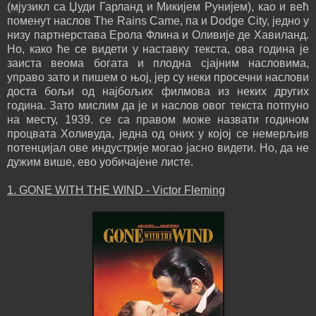
(мјузикл са Џуди Гарланд и Микијем Рунијем), као и већ
поменут наслов The Rains Came, па и Dodge City, једно у
низу партнерстава Ерола Флина и Оливије де Хавиланд.
Но, како ће се видети у наставку текста, ова година је
заиста веома богата и плодна сјајним насловима,
управо зато и пишем о њој, јер су неки просечни наслови
доста бољи од најбољих филмова из неких других
година. Зато мислим да је и наслов овог текста потпуно
на месту, 1939. се са правом може назвати годином
процвата Холивуда, једна од оних у којој се немерљив
потенцијал ове индустрије могао јасно видети. Но, да не
дужим више, ево уобичајене листе.
1. GONE WITH THE WIND - Victor Fleming