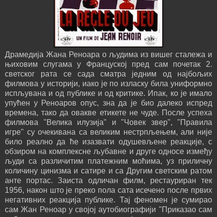
Драмедија Жана Реноара о људима из вишег сталежа и
њиховим слугама у Француској пред сам почетак 2.
светског рата се сада сматра једним од најбољих
филмова у историји, иако је по изласку била униформно
испљувана и од публике и од критике. Ипак, ко је имало
упућен у Реноаров опус, зна да је био далеко испред
времена, тако да овакве етикете не чуде. После успеха
филмова "Велика илузија" и "Човек звер", "Правила
игре" су очекивана са великим нестрпљењем, али није
било реално да ће изазвати одушевљене реакције, с
обзиром на комплексне љубавне и друге односе између
људи са различитим платежним моћима, уз приличну
количину цинизма и сатире и са Другим светским ратом
анте портас. Заиста одличан филм, рестауриран тек
1956, након што је преко пола сата исечено после првих
негативних реакција публике. Тај феномен је сумирао
сам Жан Реноар у својој аутобиографији "Приказао сам