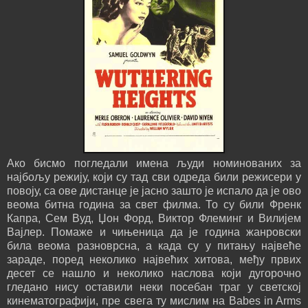
Ако бисмо погледали имена људи номинованих за
најбољу режију, који су тад сви одреда били режисери у
повоју, са ове дистанце је јасно зашто је испало да је ово
веома битна година за свет филма. То су били Френк
Капра, Сем Вуд, Џон Форд, Виктор Флеминг и Вилијем
Вајлер. Помаже и чињеница да је година жанровски
била веома разноврсна, а када су у питању највеће
зараде, поред неколико највећих хитова, међу првих
десет се нашло и неколико наслова који дугорочно
гледано нису оставили неки посебан траг у светској
кинематографији, пре свега ту мислим на Babes in Arms