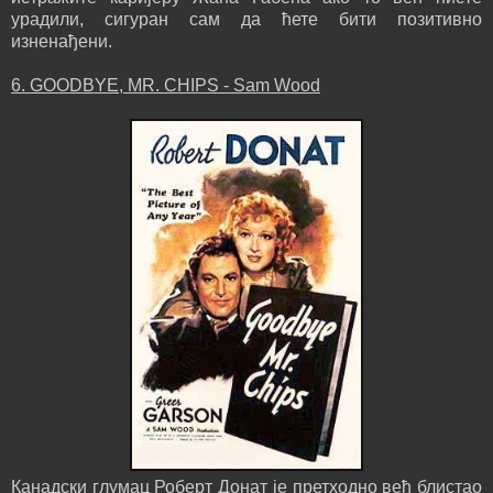
урадили, сигуран сам да ћете бити позитивно
изненађени.
6. GOODBYE, MR. CHIPS - Sam Wood
Канадски глумац Роберт Донат је претходно већ блистао