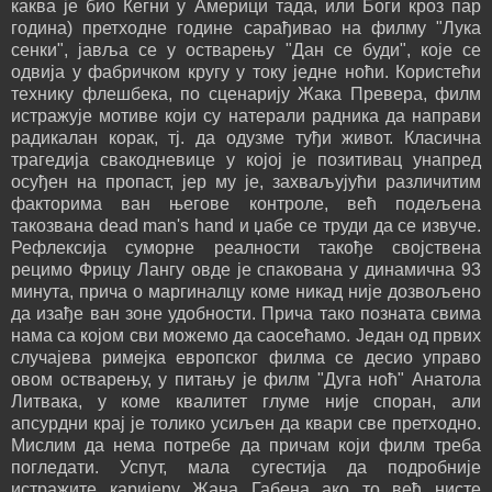
каква је био Кегни у Америци тада, или Боги кроз пар
година) претходне године сарађивао на филму "Лука
сенки", јавља се у остварењу "Дан се буди", које се
одвија у фабричком кругу у току једне ноћи. Користећи
технику флешбека, по сценарију Жака Превера, филм
истражује мотиве који су натерали радника да направи
радикалан корак, тј. да одузме туђи живот. Класична
трагедија свакодневице у којој је позитивац унапред
осуђен на пропаст, јер му је, захваљујући различитим
факторима ван његове контроле, већ подељена
такозвана dead man's hand и џабе се труди да се извуче.
Рефлексија суморне реалности такође својствена
рецимо Фрицу Лангу овде је спакована у динамична 93
минута, прича о маргиналцу коме никад није дозвољено
да изађе ван зоне удобности. Прича тако позната свима
нама са којом сви можемо да саосећамо. Један од првих
случајева римејка европског филма се десио управо
овом остварењу, у питању је филм "Дуга ноћ" Анатола
Литвака, у коме квалитет глуме није споран, али
апсурдни крај је толико усиљен да квари све претходно.
Мислим да нема потребе да причам који филм треба
погледати. Успут, мала сугестија да подробније
истражите каријеру Жана Габена ако то већ нисте