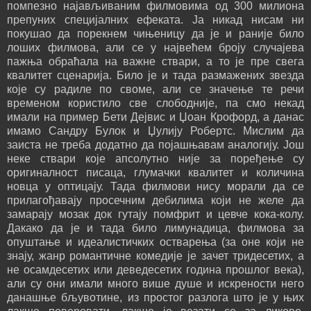
помпезно најављиваним филмовима од 300 милиона
препуних специјалних ефеката. Ја никад нисам ни
покушао да порекнем чињеницу да је и раније било
лоших филмова, али се у највећем броју случајева
пажња обраћала на важне ствари, а то је пре свега
квалитет сценарија. Било је и тада размажених звезда
које су радиле по своме, али се значење те речи
временом користило све слободније, па смо некад
имали на пример Бети Дејвис и Џоан Крофорд, а данас
имамо Сандру Булок и Џулију Робертс. Мислим да
заиста не треба додатно да појашњавам аналогију. Још
неке ствари које апсолутно није за поређење су
оригиналност писаца, глумачки квалитет и количина
новца у оптицају. Тада филмови нису морали да се
прилагођавају просечним дебилима који не желе да
замарају мозак док гутају помфрит и цевче кока-колу.
Дакако да је и тада било лимунадица, филмова за
опуштање и идеалистичких остварења (за оне који не
знају, жанр романтичне комедије је зачет тридесетих, а
не осамдесетих или деведесетих година прошлог века),
али су они имали много више душе и искрености него
данашње бљувотине, из простог разлога што је у њих