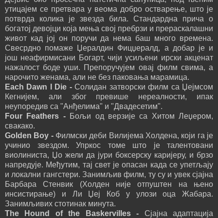
утицајем се претвара у веома добро остварење, што је
потврда колика је звезда била. Стандардна прича о
богатој девојци која мења свој пребрзи и прераскалашни
живот кад јој он поручи да нема баш много времена.
Свесрдно помаже Џералдин Фицџералд, а добар је и
још неафирмисани Богарт, чији усиљени ирски акценат
нажалост боде уши. Препоручујем овај филм свима, а
нарочито женама, али не без паковања марамица.
Each Dawn I Die -
Солидан затворски филм са Џејмсом
Кегнијем, али због превише нереалности, ипак
неупоредив са "Анђелима" и "Двадесетим".
Four Feathers -
Бољи од верзије са Хитом Леџером,
свакако.
Golden Boy -
Филмски деби Вилијема Холдена, који га је
учинио звездом. Упркос томе што је талентовани
виолиниста, Џо жели да јури боксерску каријеру, и брзо
напредује. Међутим, тај свет је опасан када се упетљају
и локални гангстери. Занимљив филм, ту су и увек сјајна
Барбара Стенвик (Холден није отпуштен на њено
инсистирање) и Ли Џеј Коб у улози оца Жабара.
Занимљивих стотинак минута.
The Hound of the Baskervilles -
Сјајна адаптација