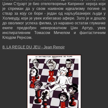
Џими Стјуарт је био отелотворење Каприног хероја који
је спреман да у свом наивном идеализму погине за
ствар за коју се бори - један од најљубазнијих људи у
Холивуду, који је увек избегавао афере. Зато је и дошло
до оволиког успеха филма, уз наравно остатак глумачке
екипе предвођен невероватном Џин Артур, увек
инспиративним Томасом Мичелом и фантастичним
Клодом Рејнсом.
8. LA REGLE DU JEU - Jean Renoir