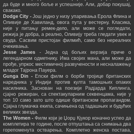
да буде и много боље и успешније. Али, добар покушај,
свакако.
Dodge City -
Још једно у низу упаривања Ерола Флина и
Оливије де Хавиланд, овога пута у вестерну. Класика,
није у питању ремек-дело, али може се погледати,
режија је добра, а реално, Оливију треба гледати увек и
свуда. Сасвим пристојан филмић, само без нереалних
очекивања.
Jesse James
- Једна од бољих верзија приче о
легендарном одметнику. Има својих мана, али може да
прође, упркос местимичној развучености и несналажењу
младог Тајрона Пауера.
Gunga Din -
Епски филм о борби тројице британских
наредника у Индији против култа тамошњих опаких
насилника. Заснован на поезији Радјарда Киплинга,
сјајно режиран, са спектакуларним секвенцама, није у
топ 10 само зато што одише британском пропагандом.
Сјајна глумачка екипа, сачињена од тадашњих и будућих
великих звезда.
The Women -
Филм који је Џорџ Кјукор коначно успео да
комплетира те године, после отпуштања са снимања два
горепоменута остварења. Комплетно женска постава,