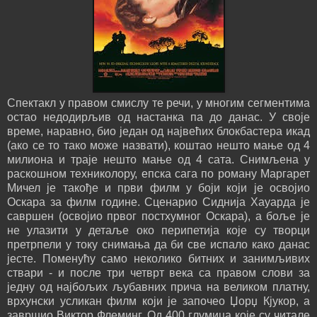
Спектакл у правом смислу те речи, у многим сегментима
остао недодирљив од настанка па до данас. У своје
време, наравно, био један од највећих блокбастера икад
(ако се то тако може назвати), коштао нешто мање од 4
милиона и траје нешто мање од 4 сата. Снимљена у
раскошном техниколору, епска сага по роману Маргарет
Мичел је такође и први филм у боји који је освојио
Оскара за филм године. Сценарио Сиднија Хауарда је
савршен (освојио првог постхумног Оскара), а боље је
не улазити у детаље око перипетија које су творци
претрпели у току снимања да би све испало како данас
јесте. Поменућу само неколико битних и занимљивих
ствари - и после три четврт века са правом слови за
једну од најбољих љубавних прича на великом платну,
врхунски усликан филм који је започео Џорџ Кјукор, а
завршио Виктор Флеминг. Од 400 глумица које су читале