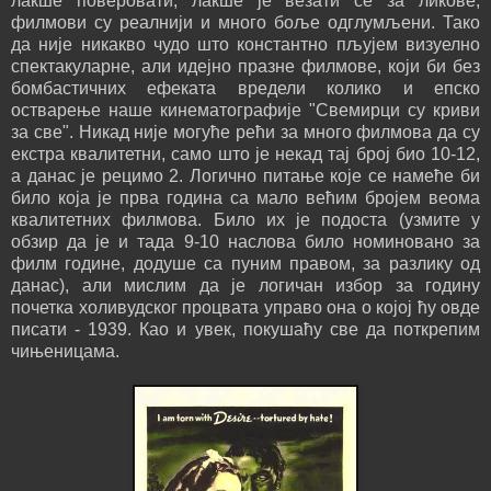
лакше поверовати, лакше је везати се за ликове,
филмови су реалнији и много боље одглумљени. Тако
да није никакво чудо што константно пљујем визуелно
спектакуларне, али идејно празне филмове, који би без
бомбастичних ефеката вредели колико и епско
остварење наше кинематографије "Свемирци су криви
за све". Никад није могуће рећи за много филмова да су
екстра квалитетни, само што је некад тај број био 10-12,
а данас је рецимо 2. Логично питање које се намеће би
било која је прва година са мало већим бројем веома
квалитетних филмова. Било их је подоста (узмите у
обзир да је и тада 9-10 наслова било номиновано за
филм године, додуше са пуним правом, за разлику од
данас), али мислим да је логичан избор за годину
почетка холивудског процвата управо она о којој ћу овде
писати - 1939. Као и увек, покушаћу све да поткрепим
чињеницама.