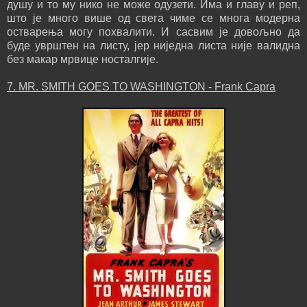
душу и то му нико не може одузети. Има и главу и реп,
што је много више од свега чиме се многа модерна
остварења могу похвалити. И сасвим је довољно да
буде уврштен на листу, јер ниједна листа није валидна
без макар мрвице носталгије.
7. MR. SMITH GOES TO WASHINGTON - Frank Capra