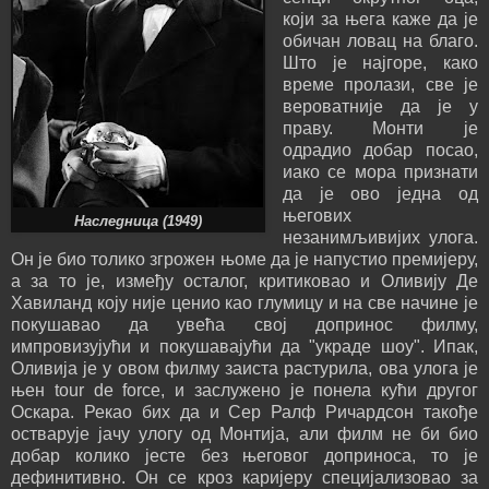
који за њега каже да је
обичан ловац на благо.
Што је најгоре, како
време пролази, све је
вероватније да је у
праву. Монти је
одрадио добар посао,
иако се мора признати
да је ово једна од
његових
Наследница (1949)
незанимљивијих улога.
Он је био толико згрожен њоме да је напустио премијеру,
а за то је, између осталог, критиковао и Оливију Де
Хавиланд коју није ценио као глумицу и на све начине је
покушавао да увећа свој допринос филму,
импровизујући и покушавајући да "украде шоу". Ипак,
Оливија је у овом филму заиста растурила, ова улога је
њен tour de force, и заслужено је понела кући другог
Оскара. Рекао бих да и Сер Ралф Ричардсон такође
остварује јачу улогу од Монтија, али филм не би био
добар колико јесте без његовог доприноса, то је
дефинитивно. Он се кроз каријеру специјализовао за