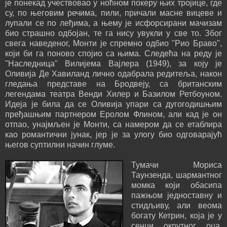
је понекад учествовао у ноћном покеру њих тројице, где
су, по његовим речима, пили, причали масне вицеве и
лупали се по леђима, а њему је исфорсирани мачизам
био страшно одбојан, те га нису увукли у све то. Због
свега наведеног, Монти је спремно одбио "Рио Браво",
који би га поново спојио са њима. Следећа на реду је
"Наследница" Вилијема Вајлера (1949), за коју је
Оливија Де Хавиланд лично одабрала редитеља, након
гледања представе на Бродвеју, са британским
легендама театра Венди Хилер и Базилом Ретбоуном.
Идеја је била да се Оливија упари са дугогодишњим
пређашњим партнером Еролом Флином, али кад је он
отпао, унајмљен је Монти, са намером да се етаблира
као романтични јунак, јер је за улогу био одговарајућ
његов суптилни начин глуме.
Тумачи Мориса
Таунзенда, шармантног
момка који обасипа
пажњом једноставну и
стидљиву, али веома
богату Кетрин, која је у
сенци окрутног оца,