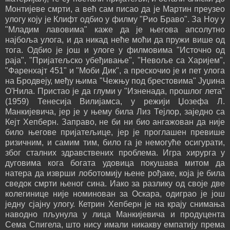
Монтијеве смрти, а већ сам писао да је Мартин преузео
улогу коју је Клифт одбио у филму "Рио Браво". За Ноу у
"Младим лавовима" каже да је његова апсолутно
најбоља улога, и да никад неће моћи да пружи више од
тога. Одбио је још и улоге у филмовима "Источно од
раја", "Пријатељско убеђивање", "Невоље са Харијем",
"Фаренхајт 451" и "Моби Дик", а прескочио је и пет улога
на Бродвеју, међу њима "Чежњу под брестовима" Јуџина
О'Нила. Пристао је да глуми у "Изненада, прошлог лета"
(1959) Тенесија Вилијамса, у режији Џозефа Л.
Манкијевича, јер је у њему била Лиз Тејлор, заједно са
Кејт Хепберн. Заправо, не би ни био ангажован да није
било његове пријатељице, јер је проглашен превише
ризичним, и самим тим, било га је немогуће осигурати,
због сталних здравствених проблема. Игра хирурга у
дуговима кога богата удовица покушава митом да
натера да изврши лоботомију њене рођаке, која је била
сведок смрти њеног сина. Иако за разлику од своје две
колегинице није номинован за Оскара, одиграо је још
једну сјајну улогу. Кетрин Хепберн је на крају снимања
наводно пљунула у лица Манкијевича и продуцента
Сема Спигела, што нису имали никакву емпатију према