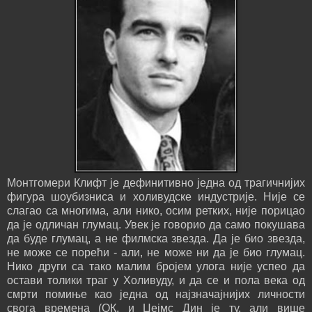
Монтгомери Клифт је дефинитивно једна од трагичнијих
фигура шоубизниса и холивудске индустрије. Није се
слагао са многима, али нико, осим ретких, није порицао
да је одличан глумац. Увек је говорио да само покушава
да буде глумац, а не филмска звезда. Да је био звезда,
не може се порећи - али, не може ни да је био глумац.
Нико други са тако малим бројем улога није успео да
остави толики траг у Холивуду, и да се и пола века од
смрти помиње као једна од најзначајнијих личности
свога времена (ОК, и Џејмс Дин је ту, али више