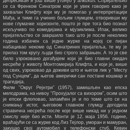
депресиван и још више утонуо у алкохол. Спријатељио
се са Френком Синатром који је увек говорио како је
захвалан Клифту који му је помогао у интерпретацији
Мађа, и тиме га учинио бољим глумцем, отворивши му
нове глумачке хоризонте, пошто је пре тога био познат
искључиво по комедијама и мјузиклима. Ипак, велико
пријатељство се завршило тако што је после неколико
година избачен са једне журке на којој се пијан
набацивао некоме од Синатриних пријатеља, те му је
прилаз том кругу људи био строго забрањен. А то је све
било узроковано догађајем који је био главни окидач
несреће у животу Монтгомерија Клифта, и који је, више
од свих, узроковао да доживи што и његов лик у "Месту
под Сунцем", да његов амерички сан постане кошмар и
трагедија.
Филм "Округ Рејнтри" (1957), замишљен као епска
мелодрама, на нивоу "Прохујалог са вихором", осим што
је епски флоповао, запамћен је и по томе што се на
снимању истог, његовом главном глумцу догодила
стравична несрећа после које више никад ни у једном
смислу није био исти. Монти је 12. маја 1956. године,
враћајући се са журке код Лиз Тејлор, уморан и мамуран,
закуцао свој аутомобил у телефонски стуб. Кевин