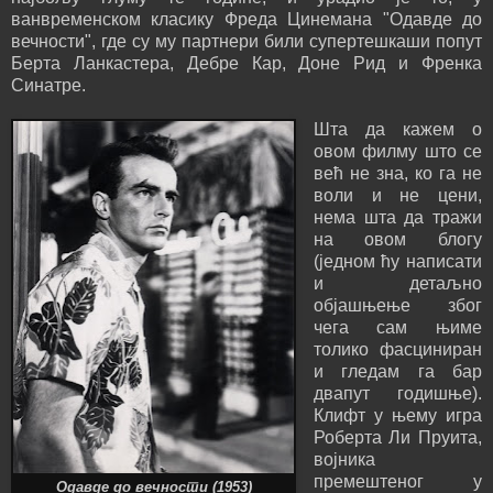
ванвременском класику Фреда Цинемана "Одавде до
вечности", где су му партнери били супертешкаши попут
Берта Ланкастера, Дебре Кар, Доне Рид и Френка
Синатре.
Шта да кажем о
овом филму што се
већ не зна, ко га не
воли и не цени,
нема шта да тражи
на овом блогу
(једном ћу написати
и детаљно
објашњење због
чега сам њиме
толико фасциниран
и гледам га бар
двапут годишње).
Клифт у њему игра
Роберта Ли Пруита,
војника
премештеног у
Одавде до вечности (1953)