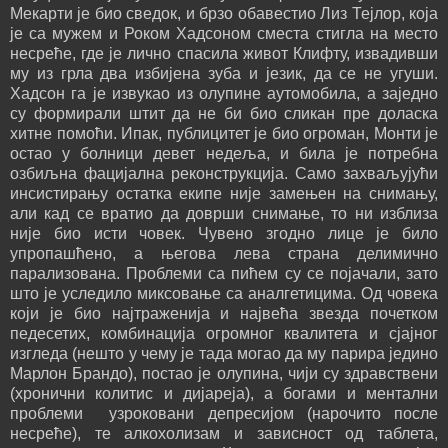
Мекарти је био сведок, и брзо обавестио Лиз Тејлор, која
је са мужем и Роком Хадсоном сместа стигла на место
несреће, где је лично спасила живот Клифту, извадивши
му из грла два избијена зуба и језик, да се не угуши.
Хадсон га је извукао из олупине аутомобила, а заједно
су формирали штит да не би био сликан пре доласка
хитне помоћи. Ипак, публицитет је био огроман, Монти је
остао у болници девет недеља, и била је потребна
озбиљна фацијална реконструкција. Само захваљујући
инсистирању остатка екипе није замењен на снимању,
али кад се вратио да доврши снимање, то ни изблиза
није био исти човек. Чувено згодно лице је било
упропашћено, а његова лева страна делимично
парализована. Проблеми са пићем су се појачали, зато
што је уследило миксовање са аналгетицима. Од човека
који је био најтраженија и највећа звезда почетком
педесетих, комбинација огромног квалитета и сјајног
изгледа (нешто у чему је тада могао да му парира једино
Марлон Брандо), постао је олупина, чији су здравствени
(хронични колитис и дијареја), а богами и ментални
проблеми узроковани депресијом (нарочито после
несреће), те алкохолизам и зависност од таблета,