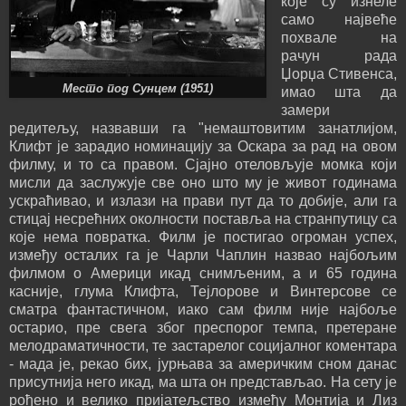
које су изнеле
само највеће
похвале на
рачун рада
Џорџа Стивенса,
Место под Сунцем (1951)
имао шта да
замери
редитељу, назвавши га "немаштовитим занатлијом,
Клифт је зарадио номинацију за Оскара за рад на овом
филму, и то са правом. Сјајно отеловљује момка који
мисли да заслужује све оно што му је живот годинама
ускраћивао, и излази на прави пут да то добије, али га
стицај несрећних околности поставља на странпутицу са
које нема повратка. Филм је постигао огроман успех,
између осталих га је Чарли Чаплин назвао најбољим
филмом о Америци икад снимљеним, а и 65 година
касније, глума Клифта, Тејлорове и Винтерсове се
сматра фантастичном, иако сам филм није најбоље
остарио, пре свега због преспорог темпа, претеране
мелодраматичности, те застарелог социјалног коментара
- мада је, рекао бих, јурњава за америчким сном данас
присутнија него икад, ма шта он представљао. На сету је
рођено и велико пријатељство између Монтија и Лиз