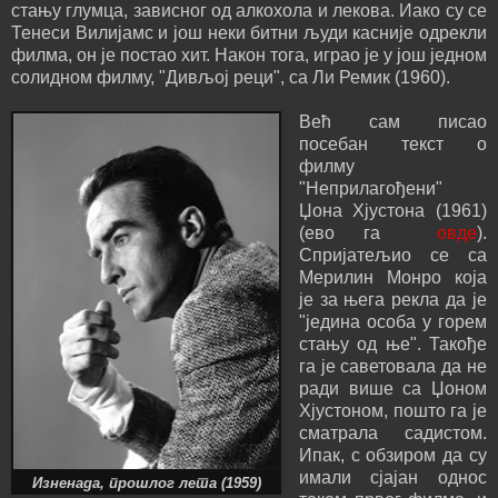
стању глумца, зависног од алкохола и лекова. Иако су се
Тенеси Вилијамс и још неки битни људи касније одрекли
филма, он је постао хит. Након тога, играо је у још једном
солидном филму, "Дивљој реци", са Ли Ремик (1960).
Већ сам писао
посебан текст о
филму
"Неприлагођени"
Џона Хјустона (1961)
(ево га
овде
).
Спријатељио се са
Мерилин Монро која
је за њега рекла да је
"једина особа у горем
стању од ње". Такође
га је саветовала да не
ради више са Џоном
Хјустоном, пошто га је
сматрала садистом.
Ипак, с обзиром да су
имали сјајан однос
Изненада, прошлог лета (1959)