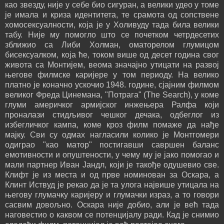
као звезду, није у себе био сигуран, а велики удео у томе
је имала и криза идентитета, те срамота од сопствене
хомосексуалности, која је у Холивуду тада била велики
табу. Није му помогло што се почетком четрдесетих
зближио са Либи Холман, оматорелом глумицом
бисексуалком, која ће, током више од десет година свог
живота са Монтијем, веома значајно утицати на развој
његове филмске каријере у том периоду. На велико
платно је коначно ускочио 1948. године, сјајним филмом
великог Фреда Цинемана, "Потрага" (The Search), у коме
глуми америчког армијског инжењера Ралфа који
проналази стидљивог чешког дечака, одбеглог из
избегличког кампа, коме кроз филм помаже да нађе
мајку. Сви су одмах нагласили колико је Монтгомери
одиграо "као матор" постигавши савршен баланс
емотивности и опуштености, у чему му је јако помогао и
мали партнер Иван Јандл, који је такође одушевио све.
Клифт је из места и од прве номинован за Оскара, а
Клинт Иствуд је рекао да је та улога највише утицала на
његову глумачку каријеру и глумачки израз, а то говори
сасвим довољно. Оскара није добио, али је већ тада
наговестио о каквом се потенцијалу ради. Кад је снимио