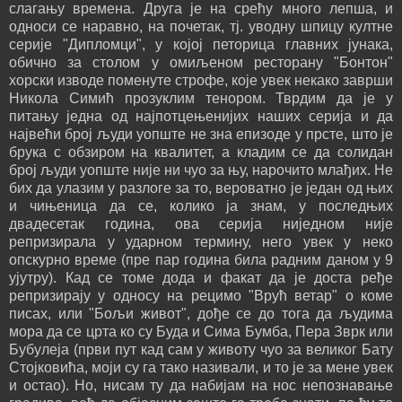
слагању времена. Друга је на срећу много лепша, и
односи се наравно, на почетак, тј. уводну шпицу култне
серије "Дипломци", у којој петорица главних јунака,
обично за столом у омиљеном ресторану "Бонтон"
хорски изводе поменуте строфе, које увек некако заврши
Никола Симић прозуклим тенором. Тврдим да је у
питању једна од најпотцењенијих наших серија и да
највећи број људи уопште не зна епизоде у прсте, што је
брука с обзиром на квалитет, а кладим се да солидан
број људи уопште није ни чуо за њу, нарочито млађих. Не
бих да улазим у разлоге за то, вероватно је један од њих
и чињеница да се, колико ја знам, у последњих
двадесетак година, ова серија ниједном није
репризирала у ударном термину, него увек у неко
опскурно време (пре пар година била радним даном у 9
ујутру). Кад се томе дода и факат да је доста ређе
репризирају у односу на рецимо "Врућ ветар" о коме
писах, или "Бољи живот", дође се до тога да људима
мора да се црта ко су Буда и Сима Бумба, Пера Зврк или
Бубулеја (први пут кад сам у животу чуо за великог Бату
Стојковића, моји су га тако називали, и то је за мене увек
и остао). Но, нисам ту да набијам на нос непознавање