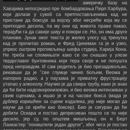
америчку базу на
Хавајима непосредно пре бомбардовања Перл Харбура,
који долази у сукоб са претпостављенима кад не
пристане да боксује за војску због несреће која му се
претходно десила, па му они од живота праве пакао,
терајући га да савије шију и покори се. Но, он има друге
планове. Јунак овог текста је желео улогу од тренутка
кад је прочитао роман, и Фред Цинеман га је и узео,
упркос оштром противљењу шефа студија, Харија Кона.
Не треба ни спомињати како се он снашао у улози
тврдоглавог бунтовника који тера своје и не попушта
пред неправдом. И сам редитељ је био презадовољан,
рекавши да је "све глумце чинио бољим. Веома је
напорно радио, а у паузама је приватну фрустрацију
утапао у алкохолу. Научио је да свира трубу, иако је знао
да ће бити надсинхронизован, и био веома интензиван у
свим сценама, а ишао је и на часове бокса (мада је
дублер коришћен за сцене издалека, јер није могао да
научи да се креће као боксер). Био је сигуран да ће
добити Оскара и постао депресиван пошто се то није
десило, јер су, по општем мишљењу, он и Берт
Ланкастер "поништили један другог", због чега је постао