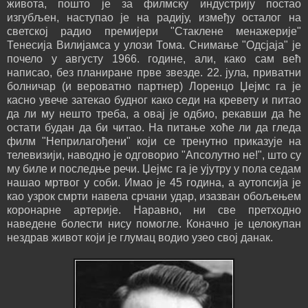
живота, пошто је за филмску индустрију постао
изгубљен, наступао је на радију, између осталог на
светској радио премијери "Стаклене менажерије"
Тенесија Вилијамса у улози Тома. Снимање "Одсјаја" је
почело у августу 1966. године, али, како сам већ
написао, без планиране прве звезде. 22. јула, приватни
болничар (и вероватно партнер) Лоренцо Џејмс га је
касно увече затекао будног како седи на кревету и питао
да ли му нешто треба, а овај је одбио, рекавши да ће
остати будан да би читао. На питање хоће ли да гледа
филм "Неприлагођени" који се тренутно приказује на
телевизији, наводно је одговорио "Апсолутно не!", што су
му биле и последње речи. Џејмс га је ујутру у пола седам
нашао мртвог у соби. Имао је 45 година, а аутопсија је
као узрок смрти навела срчани удар, изазван обољењем
коронарне артерије. Наравно, ни све претходно
наведене болести нису помогле. Коначно је целокупан
нездрав живот који је глумац водио узео свој данак.