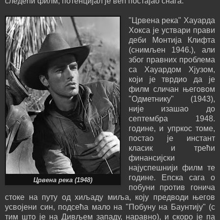
следећи филм, потенцијал је већ постајао снага.
"Црвена река" Хауарда
Хокса је уствари прави
деби Монтија Клифта
(снимљен 1946.), али
због правних проблема
са Хауардом Хјузом,
који је тврдио да је
филм сличан његовом
"Одметнику" (1943),
није изашао до
септембра 1948.
године, и упркос томе,
постао је инстант
класик и трећи
финансијски
најуспешнији филм те
године. Епска сага о
Црвена река (1948)
побуни против гонича
стоке на путу од хиљаду миља, коју предводи његов
усвојени син, подсећа мало на "Побуну на Баунтију" (с
тим што је на Дивљем западу, наравно), и скоро је па