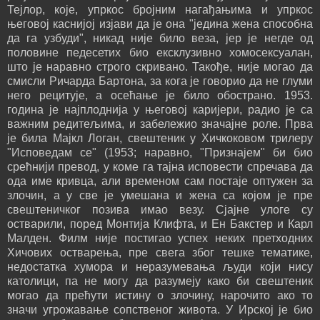
Тејлор, које, упркос бројним нагађањима и упркос
његовој каснијој изјави да је она "једина жена способна
да га узбуди", никад није било веза, јер је негде од
половине педесетих био ексклузивно хомосексуалан,
што је наравно строго скривано. Такође, није могао да
смисли Ричарда Бартона, за кога је говорио да не глуми
него рецитује, а осећање је било обострано. 1953.
година је најплоднија у његовој каријери, радио је са
важним редитељима, и забележио значајне роле. Прва
је била Мајкл Логан, свештеник у Хичкоковом трилеру
"Исповедам се" (1953; наравно, "Признајем" би био
срећнији превод, у коме га тајна исповести спречава да
ода име кривца, али временом сам постаје оптужен за
злочин, а у све је умешана и жена са којом је пре
свештеничког позива имао везу. Сјајне улоге су
остварили, поред Монтија Клифта, и Ен Бакстер и Карл
Малден. Филм није постигао успех неких претходних
Хичових остварења, пре свега због тешке тематике,
недостатка хумора и неразумевања људи који нису
католици, па не могу да разумеју како би свештеник
могао да прећути истину о злочину, нарочито ако то
значи угрожавање сопственог живота. У Ирској је био