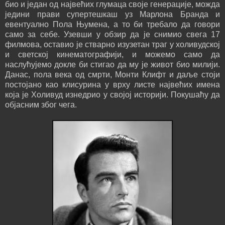
био и један од највећих глумаца своје генерације, можда
једини прави супертешкаш уз Марлона Бранда и
евентуално Пола Њумена, а то би требало да говори
само за себе. Узевши у обзир да је снимио свега 17
филмова, оставио је стварно изузетан траг у холивудској
и светској кинематографији, и можемо само да
наслућујемо докле би стигао да му је живот био милији.
Данас, пола века од смрти, Монти Клифт и даље стоји
постојано као клисурина у врху листе највећих имена
која је Холивуд изнедрио у својој историји. Покушаћу да
објасним због чега.