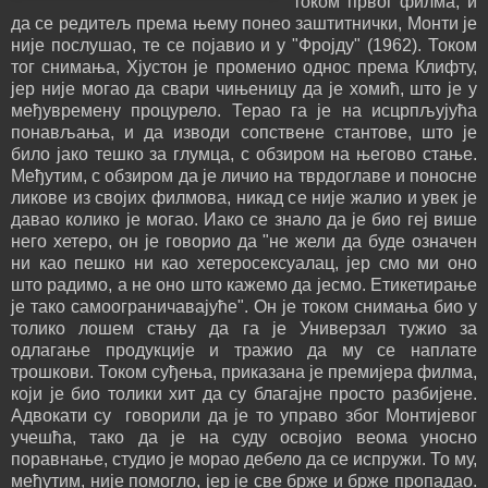
током првог филма, и
да се редитељ према њему понео заштитнички, Монти је
није послушао, те се појавио и у "Фројду" (1962). Током
тог снимања, Хјустон је променио однос према Клифту,
јер није могао да свари чињеницу да је хомић, што је у
међувремену процурело. Терао га је на исцрпљујућа
понављања, и да изводи сопствене стантове, што је
било јако тешко за глумца, с обзиром на његово стање.
Међутим, с обзиром да је личио на тврдоглаве и поносне
ликове из својих филмова, никад се није жалио и увек је
давао колико је могао. Иако се знало да је био геј више
него хетеро, он је говорио да "не жели да буде означен
ни као пешко ни као хетеросексуалац, јер смо ми оно
што радимо, а не оно што кажемо да јесмо. Етикетирање
је тако самоограничавајуће". Он је током снимања био у
толико лошем стању да га је Универзал тужио за
одлагање продукције и тражио да му се наплате
трошкови. Током суђења, приказана је премијера филма,
који је био толики хит да су благајне просто разбијене.
Адвокати су говорили да је то управо због Монтијевог
учешћа, тако да је на суду освојио веома уносно
поравнање, студио је морао дебело да се испружи. То му,
међутим, није помогло, јер је све брже и брже пропадао.