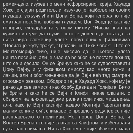
ремек-дело, изузев по мени исфорсираног краја. Хауард
Хокс је сјајан редитељ, и извукао је најбоље из својих
глумаца, укључујући и Џона Вејна, који генерално није
сматран посебно добрим глумцем. Џон Форд је касније
говорио, гледајући га у овом филму "Нисам знао да
кучкин син уме да глуми", што је довело до тога да за
њега бира сложеније улоге, попут оних у филмовима
"Носила је жуту траку", "Трагачи" и "Тихи човек". Што се
Монтгомерија тиче, није мислио да је његова улога
ништа посебно, али је знао да ће због ње постати познат,
што се и десило. Он се бринуо како ће се супротставити
Џону Вејну, и у физичком смислу, као много нижи и
лакши, али и због чињенице да је Вејн већ тад сматран
огромном звездом. Ободрио га је Хауард Хокс, који му је
рекао да све замисли као борбу Давида и Голијата. Било
је бриге и како ће се Вејн и Клифт иначе слагати, с
обзиром на њихова дијаметрална политичка мишљења,
али, иако је Вејн касније назвао Монтија "арогантним
малим копилетом", снимање је прошло у реду, јер се није
расправљало о политици. Но, поред Џона Вејна, и
Волтер Бренан се није слагао са Клифтом, и избегавали
су га ван снимања. Ни са Хоксом се није зближио, мада