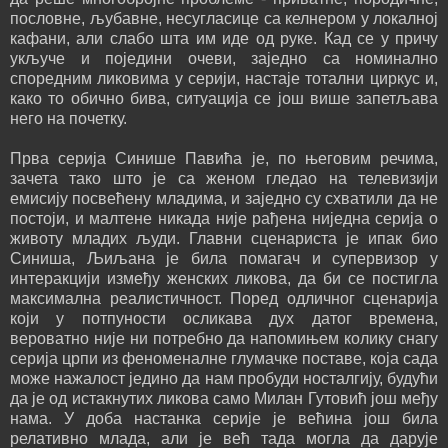
пословне, љубавне, несугласице са келнером у локалној
кафани, али слабо шта им иде од руке. Кад се у причу
укључе и поједини очеви, заједно са номинално
споредним ликовима у серији, настаје тотални циркус и,
како то обично бива, ситуација се још више запетљава
него на почетку.
Прва серија Синише Павића је, по његовим речима,
зачета тако што је са женом гледао на телевизији
емисију посвећену младима, и заједно су схватили да не
постоји, и малтене никада није рађена ниједна серија о
животу младих људи. Главни сценариста је ипак био
Синиша, Љиљана је била помагач и супервизор у
интеракцији између женских ликова, да би се постигла
максимална реалистичност. Поред одличног сценарија
који у потпуности осликава дух датог времена,
вероватно није ни потребно да напомињем колику снагу
серија црпи из феноменалне глумачке поставе, која сада
може нажалост једино да нам пробуди носталгију, будући
да је од истакнутих ликова само Милан Гутовић још међу
нама. У доба настанка серије је већина још била
релативно млада, али је већ тада могла да дарује