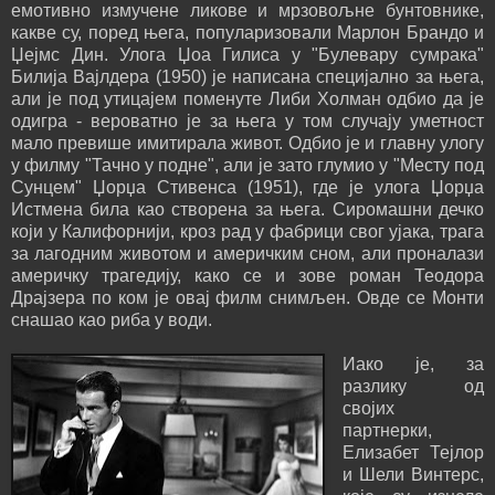
емотивно измучене ликове и мрзовољне бунтовнике,
какве су, поред њега, популаризовали Марлон Брандо и
Џејмс Дин. Улога Џоа Гилиса у "Булевару сумрака"
Билија Вајлдера (1950) је написана специјално за њега,
али је под утицајем поменуте Либи Холман одбио да је
одигра - вероватно је за њега у том случају уметност
мало превише имитирала живот. Одбио је и главну улогу
у филму "Тачно у подне", али је зато глумио у "Месту под
Сунцем" Џорџа Стивенса (1951), где је улога Џорџа
Истмена била као створена за њега. Сиромашни дечко
који у Калифорнији, кроз рад у фабрици свог ујака, трага
за лагодним животом и америчким сном, али проналази
америчку трагедију, како се и зове роман Теодора
Драјзера по ком је овај филм снимљен. Овде се Монти
снашао као риба у води.
Иако је, за
разлику од
својих
партнерки,
Елизабет Тејлор
и Шели Винтерс,