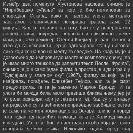
Између два поменута Хјустонова наслова, снимио је
"Нирнбершко суђење" за које је био номинован за
споредног Оскара, иако је његова улога ментално
заосталог, стерилисаног логораша трајала само 12
минута. Кад се појавио на сету, био је у невероватно
лошем стању, неуредан, нервозан и очигледно свеже
мамуран, али режисер Стенли Крејмер је баш таквог и
хтео да га искористи, јер је одговарало стању његовог
лика који се нашао на месту за сведоке. На крају му је и
дозвољено да импровизује малтене комплетну сцену, јер
је имао много тешкоћа да запамти текст. После "Фројда",
снимио је још само један филм, а пристао је и да игра и у
"Одсјајима у златном оку" (1967), филму за који га је
изабрала, погађате, Елизабет Тејлор, али га је смрт
предухитрила, те га је заменио Марлон Брандо. И та
улога би можда била мало превише блиска њему, јер је
то рола официра који је латентни геј. Кад су у питању
награде, оне су га већином неправедно заобишле, остао
је само на четири номинације за Оскара, али је и поред
тога један од највећих глумаца кога је Холивуд икада
изнедрио. Уз то је био и свестрана особа која је течно
говорила четири језика. Неколико година пред крај