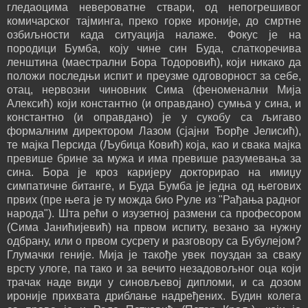
гледаоцима невероватне ствари, од непогрешивог
комичарског тајминга, преко горке ироније, до смртне
озбиљности када ситуација налаже. Фокус је на
породици Бумба, коју чине син Буда, слаткоречива
ленштина (маестрални Бора Тодоровић), који никако да
положи последњи испит и преузме одговорност за себе,
отац, нервозни чиновник Сима (феноменални Мија
Алексић) који константно (и оправдано) сумња у сина, и
константно (и оправдано) је у сукобу са љигаво
формалним директором Лазом (сјајни Ђорђе Јелисић),
те мајка Персида (Љубица Ковић) која, као и свака мајка
превише брине за мужа и има превише разумевања за
сина. Бора је кроз каријеру докторирао на имиџу
симпатичне битанге, и Буда Бумба је једна од његових
првих (пре њега је ту можда био Руле из "Рађања радног
народа"). Шта рећи о изузетној размени са професором
(Сима Јанићијевић) на првом испиту, везано за нужну
одбрану, или о првом сусрету и разговору са Бубулејом?
Глумачки геније. Мија је такође увек поуздан за сваку
врсту улоге, па тако и за вечито незадовољног оца који
трачак наде види у синовљевој дипломи, и са дозом
ироније прихвата дриблање надређених. Будин колега