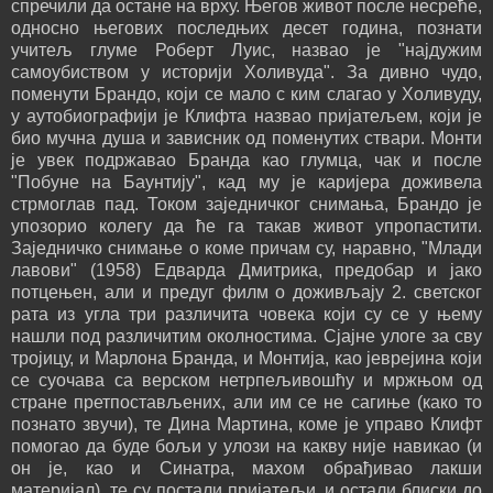
спречили да остане на врху. Његов живот после несреће,
односно његових последњих десет година, познати
учитељ глуме Роберт Луис, назвао је "најдужим
самоубиством у историји Холивуда". За дивно чудо,
поменути Брандо, који се мало с ким слагао у Холивуду,
у аутобиографији је Клифта назвао пријатељем, који је
био мучна душа и зависник од поменутих ствари. Монти
је увек подржавао Бранда као глумца, чак и после
"Побуне на Баунтију", кад му је каријера доживела
стрмоглав пад. Током заједничког снимања, Брандо је
упозорио колегу да ће га такав живот упропастити.
Заједничко снимање о коме причам су, наравно, "Млади
лавови" (1958) Едварда Дмитрика, предобар и јако
потцењен, али и предуг филм о доживљају 2. светског
рата из угла три различита човека који су се у њему
нашли под различитим околностима. Сјајне улоге за сву
тројицу, и Марлона Бранда, и Монтија, као јеврејина који
се суочава са верском нетрпељивошћу и мржњом од
стране претпостављених, али им се не сагиње (како то
познато звучи), те Дина Мартина, коме је управо Клифт
помогао да буде бољи у улози на какву није навикао (и
он је, као и Синатра, махом обрађивао лакши
материјал), те су постали пријатељи, и остали блиски до