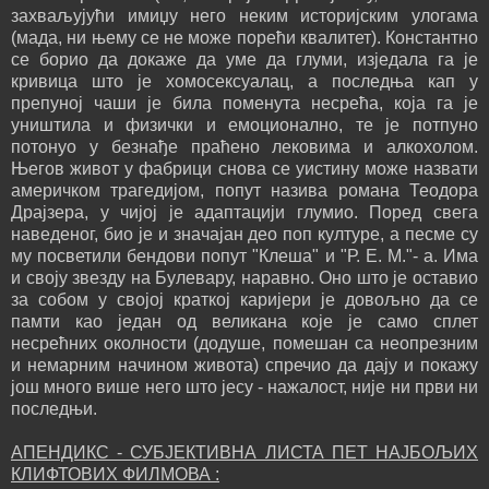
захваљујући имиџу него неким историјским улогама
(мада, ни њему се не може порећи квалитет). Константно
се борио да докаже да уме да глуми, изједала га је
кривица што је хомосексуалац, а последња кап у
препуној чаши је била поменута несрећа, која га је
уништила и физички и емоционално, те је потпуно
потонуо у безнађе праћено лековима и алкохолом.
Његов живот у фабрици снова се уистину може назвати
америчком трагедијом, попут назива романа Теодора
Драјзера, у чијој је адаптацији глумио. Поред свега
наведеног, био је и значајан део поп културе, а песме су
му посветили бендови попут "Клеша" и "Р. Е. М."- а. Има
и своју звезду на Булевару, наравно. Оно што је оставио
за собом у својој краткој каријери је довољно да се
памти као један од великана које је само сплет
несрећних околности (додуше, помешан са неопрезним
и немарним начином живота) спречио да дају и покажу
још много више него што јесу - нажалост, није ни први ни
последњи.
АПЕНДИКС - СУБЈЕКТИВНА ЛИСТА ПЕТ НАЈБОЉИХ
КЛИФТОВИХ ФИЛМОВА :