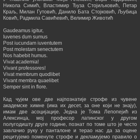
Никола Симић, Властимир Ђуза Стојиљковић, Петар
Краљ, Милан Гутовић, Данило Бата Стојковић, Љубица
Ковић, Радмила Савићевић, Велимир Животић
Gaudeamus igitur,
Iuvenes dum sumus
Post iucundam iuventutem
Post molestam senectutem
Nos habebit humus.
Vivat academia!
Vivant professores!
Vivat membrum quodlibet
Vivant membra quaelibet
Semper sint in flore.
Кад чујем ове две најпознатије строфе из чувене
академске химне (има их десет, за оне који не знају),
имам две асоцијације. Једна је Тома Лепопејић из
Алексинца, мој професор латинског у другом
полугодишту друге године, познат по томе што је често
завлачио руку у панталоне и терао нас да за оцене
рецитујемо поменуте строфе и декламујемо правило о