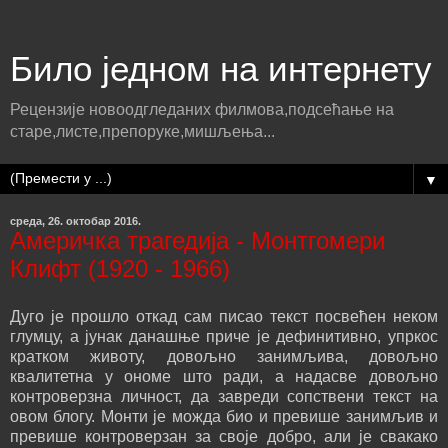
Било једном на интернету
Рецензије новоодгледаних филмова,подсећање на
старе,листе,препоруке,мишљења...
▼
среда, 26. октобар 2016.
Америчка трагедија - Монтгомери
Клифт (1920 - 1966)
Дуго је прошло откад сам писао текст посвећен неком
глумцу, а јунак данашње приче је дефинитивно, упркос
кратком животу, довољно занимљива, довољно
квалитетна у ономе што ради, а надасве довољно
контроверзна личност, да завреди сопствени текст на
овом блогу. Монти је можда био и превише занимљив и
превише контроверзан за своје добро, али је свакако