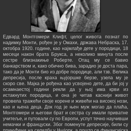
Едвард Монтгомери Клифт, целог живота познат по
надимку Монти, рођен је у Омахи, држава Небраска, 17.
октобра 1920. године, као најмлађе дете у породици, 18
месеци након брата Брукса, а неколико минута после
сестре близнакиње Роберте. Отац му се бавио
банкарством и, како обично бива, зарадио је доста пара,
тако да је Монти био из добре породице, али тзв. Велика
депресија, после краха њујоршке берзе, узела му је
скоро све. Мајка је рођена као усвојено дете, да би јој у
осамнаестој години рекли да у њој има крви из
истакнутих породица, и она је читав каснији живот
провела тражећи своје корене и живећи на високој нози,
као и њена деца. Док год је њен муж могао да плаћа,
Монтгомери и његови брат и сестра су имали приватне
учитеље, и путовали су по Европи, успут течно научивши
немачки и француски. Због поменуте депресије, били су
принуђени на селидбу у Њујорк, а пошто се финансијска