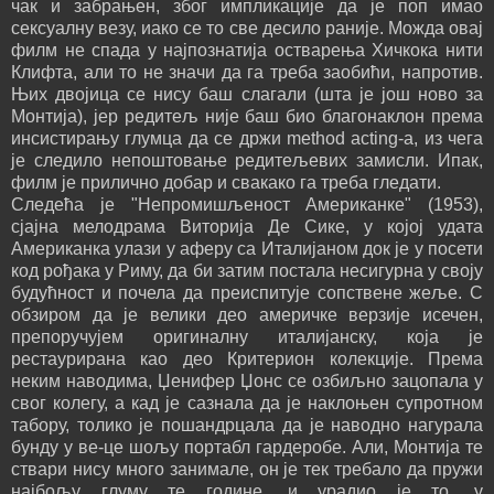
чак и забрањен, због импликације да је поп имао
сексуалну везу, иако се то све десило раније. Можда овај
филм не спада у најпознатија остварења Хичкока нити
Клифта, али то не значи да га треба заобићи, напротив.
Њих двојица се нису баш слагали (шта је још ново за
Монтија), јер редитељ није баш био благонаклон према
инсистирању глумца да се држи method acting-а, из чега
је следило непоштовање редитељевих замисли. Ипак,
филм је прилично добар и свакако га треба гледати.
Следећа је "Непромишљеност Американке" (1953),
сјајна мелодрама Виторија Де Сике, у којој удата
Американка улази у аферу са Италијаном док је у посети
код рођака у Риму, да би затим постала несигурна у своју
будућност и почела да преиспитује сопствене жеље. С
обзиром да је велики део америчке верзије исечен,
препоручујем оригиналну италијанску, која је
рестаурирана као део Критерион колекције. Према
неким наводима, Џенифер Џонс се озбиљно зацопала у
свог колегу, а кад је сазнала да је наклоњен супротном
табору, толико је пошандрцала да је наводно нагурала
бунду у ве-це шољу портабл гардеробе. Али, Монтија те
ствари нису много занимале, он је тек требало да пружи
најбољу глуму те године, и урадио је то, у