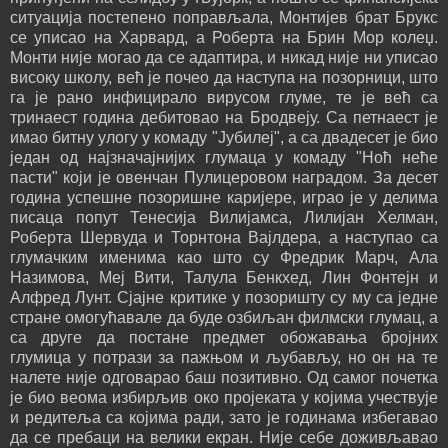
ситуација постепено поправљала, Монтијев брат Брукс
се уписао на Харвард, а Роберта на Брин Мор колеџ.
Монти није могао да се адаптира, и никад није ни уписао
високу школу, већ је почео да наступа на позорници, што
га је рано инфицирало вирусом глуме, те је већ са
тринаест година дебитовао на Бродвеју. Са петнаест је
имао битну улогу у комаду "Јубилеј", а са двадесет је био
један од најзначајнијих глумаца у комаду "Ноћ неће
пасти" који је овенчан Пулицеровом наградом. За десет
година успешне позоришне каријере, играо је у делима
писаца попут Тенесија Вилијамса, Лилијан Хелман,
Роберта Шервуда и Торнтона Вајлдера, а наступао са
глумачким именима као што су Фредрик Марч, Ала
Назимова, Меј Вити, Талула Бенкхед, Лин Фонтејн и
Алфред Лунт. Сјајне критике у позоришту су му са једне
стране омогућавале да буде озбиљан филмски глумац, а
са друге да постане предмет обожавања бројних
глумица у потрази за пажњом и љубављу, но он на те
налете није одговарао баш позитивно. Од самог почетка
је био веома избирљив око пројеката у којима учествује
и редитеља са којима ради, зато је годинама избегавао
да се пребаци на велики екран. Није себе доживљавао