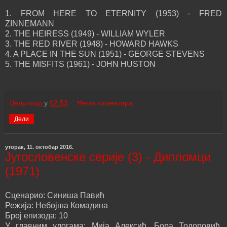
1. FROM HERE TO ETERNITY (1953) - FRED
ZINNEMANN
2. THE HEIRESS (1949) - WILLIAM WYLER
3. THE RED RIVER (1948) - HOWARD HAWKS
4. A PLACE IN THE SUN (1951) - GEORGE STEVENS
5. THE MISFITS (1961) - JOHN HUSTON
Целулоид
у
02:53
Нема коментара:
Дели
уторак, 11. октобар 2016.
Југословенске серије (3) - Дипломци
(1971)
Сценарио: Синиша Павић
Режија: Небојша Комадина
Број епизода: 10
У главним улогама: Мија Алексић, Бора Тодоровић,