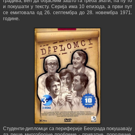
градива, већ да објасним зашто га треба знати, па ћу то
и покушати у тексту. Серија има 10 епизода, а први пут
се емитовала од 26. септембра до 28. новембра 1971.
године.
Студенти-дипломци са периферије Београда покушавају
да реше многобројне проблеме - приватне, породичне,