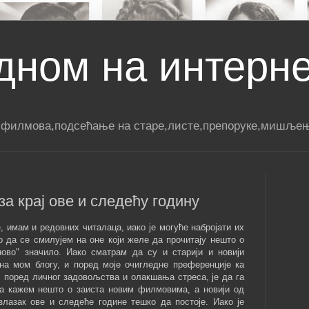
дном на интерн
 филмова,подсећање на старе,листе,препоруке,мишљењ
а крај ове и следећу годину
, имам и редовних читалаца, иако је могуће набројати их
ио да се смилујем на оне који желе да прочитају нешто о
ово" значило. Иако сматрам да су и старији и новији
а мом блогу, и поред моје очигледне преференције ка
, поред личног задовољства и олакшања стреса, је да га
да кажем нешто о заиста новим филмовима, а новији од
злазак ове и следеће године тешко да постоје. Иако је