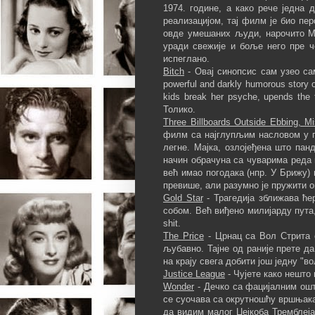
1974. године, а како рече једна
реализацијом, тај филм је био пе
овде умешаних људи, нарочито Ми
уради свежије и боље него пре ч
испеглано.
Bitch
- Овај синопсис сам узео са
powerful and darkly humorous story o
kids break her psyche, upends the 
Толико.
Three Billboards Outside Ebbing, Mi
филм са најглупљим насловом у п
легне. Мајка, озлојеђена што пан
начин обрачуна са чуварима реда и
већ имао погодака (нпр. У Брижу) 
превише, али разумно је пружити ов
Gold Star
- Трагедија зближава ће
собом. Већ виђено милијарду пута
shit.
The Price
- Црнац са Вол Стрита с
љубавно. Тајне од раније прете д
на крају свега добити још једну "в
Justice League
- Чујете како нешто
Wonder
- Дечко са фацијалним ошт
се суочава са окрутношћу вршњака ј
да видим малог Џејкоба Тремблеја