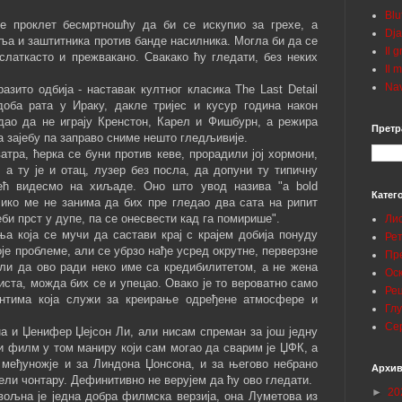
Blu
је проклет бесмртношћу да би се искупио за грехе, а
Dja
еља и заштитника против банде насилника. Могла би да се
Il 
слаткасто и прежвакано. Свакако ћу гледати, без неких
Il 
Nav
азито одбија - наставак култног класика The Last Detail
оба рата у Ираку, дакле тријес и кусур година након
едао да не играју Кренстон, Карел и Фишбурн, а режира
Претр
а зајебу па заправо сниме нешто гледљивије.
атра, ћерка се буни против кеве, прорадили јој хормони,
, а ту је и отац, лузер без посла, да допуни ту типичну
већ видесмо на хиљаде. Оно што увод назива "a bold
Катег
толико ме не занима да бих пре гледао два сата на рипит
еби прст у дупе, па се онесвести кад га помирише".
Ли
ња која се мучи да састави крај с крајем добија понуду
Ре
оје проблеме, али се убрзо нађе усред окрутне, перверзне
Пр
или да ово ради неко име са кредибилитетом, а не жена
Ос
риста, можда бих се и упецао. Овако је то вероватно само
Ре
антима која служи за креирање одређене атмосфере и
Гл
Се
а и Џенифер Џејсон Ли, али нисам спреман за још једну
и филм у том маниру који сам могао да сварим је ЏФК, а
и међуножје и за Линдона Џонсона, и за његово небрано
Архив
ели чонтару. Дефинитивно не верујем да ћу ово гледати.
►
20
ољна је једна добра филмска верзија, она Луметова из