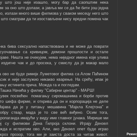
у што још није изашло, могу бар да саопштим нека
м за оно што долази, а јавља ми се да ће бити још једна
но, излази много више филмова у сваком месецу него што
то што сматрам да ти изостављени нису вредни помена чак
нка бива сексуално напаствована и не може да поврати
 суочавање са кривицом, демони прошлости и остале
јаве. Ништа не очекујем, нема ниједног имена које улива
издигне чак и до просека, у смислу да је макар мало
а ово не буде римејк Луметовог филма са Алом Паћином
асик и није заслужио никакво кварење. На срећу, ипак је
тању истинита прича. Можда га и погледам.
 Ташка Начића у филму "Сабирни центар" - МАРШ!
дувек посвећен помагању сиромашнима и борби против
то шефа фирме, и открива да он и корпорација не деле
Најава да је у питању мешавина "Мајкла Клејтона" и
обру ствар, мада је то све већ виђено. Осим тога,
 пропаганда имајући у виду име главног јунака. Мирише ми
ој су филмови Дена Гилроја склони. Играју Дензел
жда и испратим ово. Али, ако Дензел опет буде играо
кроз прозор, тога ми је заиста доста за читав живот.
Режис