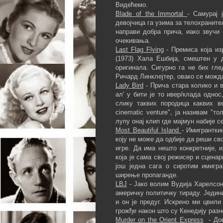
Видећемо.
Blade of the Immortal
- Самурај 
девојчица га узима за телохранит
направи добра прича, иако звучи 
очекивања.
Last Flag Flying
- Премиса која изр
(1973) Хала Ешбија, смештен у д
оригинала. Сигурно га не бих гл
Ричард Линклејтер, овако се можд
Lady Bird
- Прича стара колико и в
ал' у бити је то ивер/клада однос
слику таквих породица каквих 
cinematic venture", ја називам "
лупу онај клип где мајмун набије с
Most Beautiful Island
- Имигрантки
коју не може да одбије да реши св
игре. Да има нешто конкретније, 
која је сама свој режисер и сцена
још једна сага о сиротим имигр
ширење пропаганде.
LBJ
- Јако волим Вудија Харелсон
америчку политичку тираду. Једин
и он је предуг. Искрено ми цвил
грожђе након што су Кенедију разн
Murder on the Orient Express
- Дов