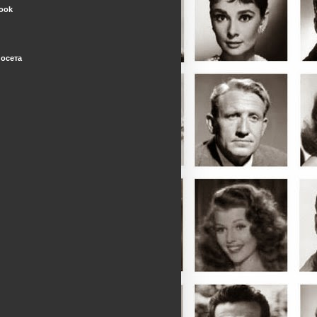
ook
посета