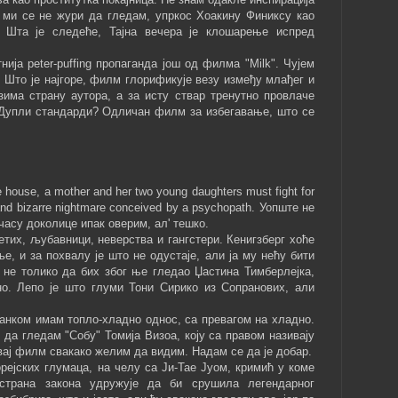
у ми се не жури да гледам, упркос Хоакину Финиксу као
. Шта је следеће, Тајна вечера је клошарење испред
нија peter-puffing пропаганда још од филма "Milk". Чујем
. Што је најгоре, филм глорификује везу између млађег и
узима страну аутора, а за исту ствар тренутно провлаче
. Дупли стандарди? Одличан филм за избегавање, што се
e house, a mother and her two young daughters must fight for
ing and bizarre nightmare conceived by a psychopath. Уопште не
часу доколице ипак оверим, ал' тешко.
тих, љубавници, неверства и гангстери. Кенигзберг хоће
е, и за похвалу је што не одустаје, али ја му нећу бити
 не толико да бих због ње гледао Џастина Тимберлејка,
о. Лепо је што глуми Тони Сирико из Сопранових, али
анком имам топло-хладно однос, са превагом на хладно.
да гледам "Собу" Томија Визоа, коју са правом називају
вај филм свакако желим да видим. Надам се да је добар.
рејских глумаца, на челу са Ји-Тае Јуом, кримић у коме
страна закона удружује да би срушила легендарног