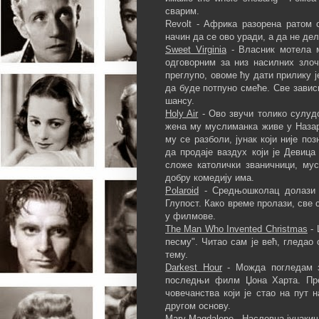
сварим.
Revolt - Африка разорена ратом 
начин да се ово уради, а да не дел
Sweet Virginia
- Власник мотела м
одговорним за низ насилних злоч
преглупо, овоме ћу дати прилику ј
да буде потпуно смеће. Све завис
шансу.
Holy Air
- Ово звучи толико сулуд
жена му муслиманка живе у Назар
му се разболи, јунак који није по
да продаје ваздух који је Девица
сложе католички званичници, мус
добру комедију има.
Polaroid
- Средњошколац долази у
Глупост. Како време пролази, све 
у филмове.
The Man Who Invented Christmas
- 
песму". Читао сам је већ, гледао
тему.
Darkest Hour
- Можда погледам з
последњи филм Џона Харта. Пре
човечанства који је стао на пут 
другом основу.
Mary Magdalene
- Насловна јунакињ