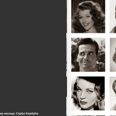
ер месеца: Серђо Корбући