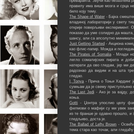
преваранта. Звучи као безазлена ра
правилу има више мозга и срца н
било коју тему.
The Shape of Water
- Бајка смеште
владиној лабораторији у свету т
открије поверљиви експеримент. О
показао да уме солидно да машта,
шансу, али са апсолутно минимал
Just Getting Started
- Акциона коме
као флис-папир. Можда и погледам
The Pirates of Somalia
- Млади нов
легло сомалијских пирата и доб
натерати да ово гледам, јер ми д
радознао да видим и на шта тре
гледао.
I, Tonya
- Прича о Тоњи Хардинг је
сумњам да је свему приступљено н
The Last Jedi
- Ако је за вајду, 
коња.
Gotti
- Џонтра упослио целу фами
филмови о мафији су ми увек зан
из те бранше је одавно прошло, и 
гледљиво, доста је.
The Ballad of Lefty Brown
- Освећи
тема стара као точак, али гледаћу