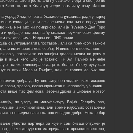
збибрига, што и јесте, али ћу свакако гледати ово, јер по
его било шта што Холивуд исере на сличну тему. Или на
на усред Хладног рата. Усамљена јунакиња ради у тајној
ишине и изолације, али се све мења кад њена сарадница
во иначе не бих ни помирисао, али је Гиљермо Дел Торо
 а и добра је постава, па ћу свакако пружити овом филму
ним очекивањима. Надам се LRHR причи.
дија са ултрамегагига поставом, али са премисом танком
, али имам веома лош осећај. И више него веома лош.
инар у потрази за сензацијом долази мечки на рупу у
ија и више него што је тражио. Ни Ал Паћино ме неће
елује толико клишеирано да је то болно. У неку руку сам
нутно личи Мелани Грифит, али не толико да бих ово
 толико добра да ћу ово сигурно гледати, иако искрено
а прави, храбар, бескомпромисан и неповлађујућ начин.
доста више тих филмова. Јебени Дизни и шибање мртвог
лију, по узору на мануфактуру Бајић. Гледаћу ово,
имљиви и инспиративни, али време најбољих остварења
заиста не видим начин да ово испадне добро. Нека је бар
вање убиства партнера за које и сам биваш оптужен је
 ово, јер ми делује као материјал за старомодни вестерн,