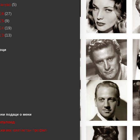
јануар
(5)
16
(27)
15
(9)
14
(19)
13
(13)
оци
ни подаци о мени
елулоид
жи мој комплетан профил