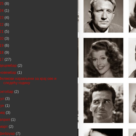
25
(8)
24
(1)
23
(4)
22
(6)
21
(5)
20
(3)
19
(6)
18
(9)
17
(27)
децембар
(2)
новембар
(1)
Филмови најављени за крај ове и
следећу годину
октобар
(2)
јул
(3)
јун
(1)
мај
(3)
април
(1)
март
(2)
фебруар
(7)