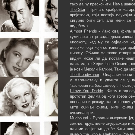
тако да ћу прескочити. Нема шансе
The Star
- Прича о храбром магарц
пријатеља, који постају случајн
сигурно бити хит, али мени се 
видећемо.
Almost Friends
- Иако овај филм в
кулинарства је сада демотивиса
биоскопу, кад му се одједном и
девојке, оца који се изненада вр
животу. Обично ме такве ствари н
видим може ли да постане нешт
сликама, те Хејли Џоел Осмент, кој
је нови Меколи Калкин. Тако да мо
The Breadwinner
- Овај анимирани 
у Авганистану и упушта се у п
"заснован на бестселеру". Пошто је
I Love You, Daddy
- Филм о односу
прототип филма од кога треба бежа
сценарио и режију, као и главну у
бити обичан филм, нити филм 
очекиванијих.
Mudbound
- Рурални амерички југ,
земље, друштвене хијерархије и ко
али ми се јавља да ће бити ништ
имамо the whole shebang - Ромеа