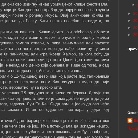
 да они ово издигну изнад уобичајеног клише фестивала.
►
у који је био довољно храбар да појури снове са групом
►
20
и хероји приче о рођењу Исуса. Овај анимирани филм ће
не јавља да ће ту бити нешто посебно за видети, но
►
20
►
20
ришти од клишеа - бивши дечко који обећава у области
►
20
ни младић који живи с кевом и очухом и ради у малом
здешава гомила ствари, у лику занимљиве али заузете
аћа и ко зна чега још, те мора да нађе прави пут у свом
Прати
е би занимале, али игра Фреди Хајмор, за кога хоћу да
о више осим оног клинца кога Џони Деп грли на мим
и је некад био дечко који обећава (и више од тога), а сад
жда и погледам ово, без икаквих очекивања.
филм о 12-годишњој девојчици која расте под талибанима
отрагу за несталим оцем бих сигурно гледао да није
сте, вероватно ћу га прескочити.
 успешног ТВ продуцента и писца са ћерком. Делује као
ти као од ђавола, али то је само док не видите да је за
логу, задужен Луи Си Кеј. Онда вам је јасно да ово неће
за свакога. И он се одједном претвара у један од
Основ
 и сукоб две фармерске породице током 2. св. рата око
Ц
 зна чега све не још. Има потенцијала да испадне нешто,
Прика
а, још ако се убаци и нека романса између завађених,
 и Јулију на реднек-хилбили начин тек не бих могао да