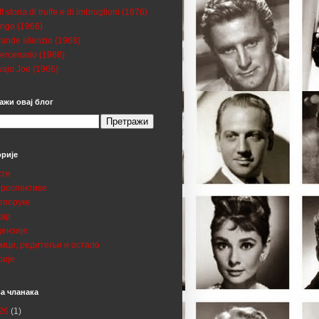
ff storia di truffe e di imbroglioni (1976)
ngo (1966)
grande silenzio (1968)
mercenario (1968)
ajo Joe (1966)
ажи овај блог
орије
сте
троспективе
епоруке
кар
цензије
умци, редитељи и остало
рије
а чланака
26
(1)