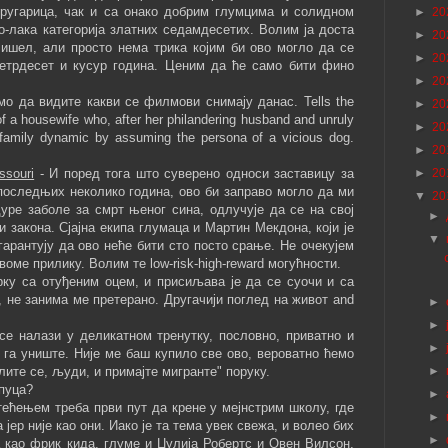
 другарица, чак и са онако добрим глумцима и солидном
►
20
ро-лака категорија златних седамдесетих. Волим ја доста
►
20
шел, али просто нема трика којим би ово могло да се
►
20
етрдесет и кусур година. Ценим да ће само бити фино
►
20
мо да видите какви се филмови снимају данас. Tells the
►
20
f a housewife who, after her philandering husband and unruly
►
20
family dynamic by assuming the persona of a vicious dog.
►
20
ssouri
- И поред тога што суверено односи заставицу за
►
20
оследњих неколико година, ово би заправо могло да ми
▼
20
дуре заболе за смрт њеног сина, одлучује да се на свој
►
 закона. Сјајна екипа глумаца и Мартин Мекдона, који је
▼
гарантују да ово неће бити сто посто срање. Не очекујем
оме прилику. Волим те low-risk-high-reward могућности.
рку са отуђеним оцем, и присиљава је да се суочи и са
, не занима ме претерано. Другачији поглед на живот and
►
►
е налази у деликатном тренутку, пословно, приватно и
►
а га униште. Није ме баш купило све ово, вероватно ћемо
олите се, људи, и примајте мигранте" поруку.
►
 пуца?
►
ећењем треба први пут да крене у мејнстрим школу, где
►
ер није као они. Иако је та тема увек свежа, и волео бих
►
 као фрик кида, глуме и Џулија Робертс и Овен Вилсон,