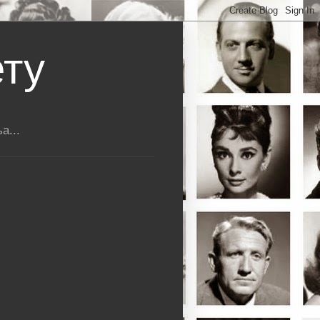
ету
а...