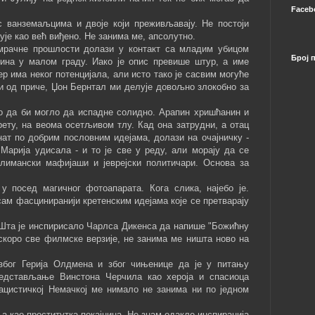
Faceb
с ванземаљцима и двоје који преживљавају. Не постоји
ује као већ виђено. Не занима ме, апсолутно.
рачне прошлости долази у контакт са младим убицом
Број 
ина у малом граду. Иако је опис превише штур, а име
ер има неког потенцијала, али исто тако је сасвим могуће
и од приче, Џон Бернтал ми делује довољно злокобно за
о да би могло да испадне солидно. Арапин хришћанин и
ету, на веома осетљивом тлу. Кад она затрудни, а отац
знат по добрим пословним идејама, долази на очајничку -
 Марија удисала - и то је све у реду, али морају да се
лимански мафијаши и јеврејски политичари. Основа за
 посед магичног фотоапарата. Кога слика, најебо је.
сам фасциниранији кретенским идејама које се претварају
Шта је инспирисало Чарлса Дикенса да напише "Божићну
 скоро све филмске верзије, не занима ме ништа ново на
бог Герија Олдмена и због чињенице да је у питању
дстављање Винстона Черчила као хероја и спасиоца
нацистичкој Немачкој ме нимало не занима ни по једном
а као проститутка покајница. Не знам одакле инспирација