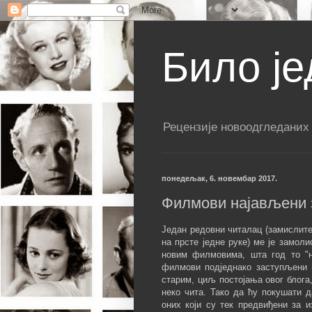
Било је
Рецензије новоодгледаних
понедељак, 6. новембар 2017.
Филмови најављени з
Један редовни читалац (замислите
на прсте једне руке) ме је замол
новим филмовима, шта год то "н
филмови подједнако заступљени н
старим, циљ постојања овог блога
неко чита. Тако да ћу покушати 
оних који су тек предвиђени за и