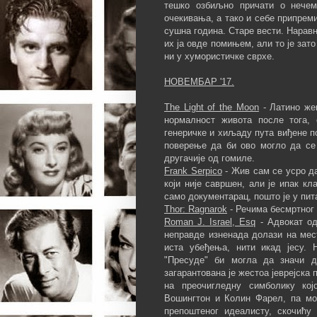
тешко озбиљно причати о нечем
очекивања, а тако и себе припреми
сушна година. Старе вести. Нарав
их ја овде помињем, али то је за
ни у хумористичке сврхе.
НОВЕМБАР '17.
The Light of the Moon
- Латино же
нормалност живота после тога,
генеричке и хиљаду пута виђене по
поверење да би ово могло да се 
другачије од гомиле.
Frank Serpico
- Жив сам се усро д
који није савршен, али је ипак кл
само документарац, пошто је у пи
Thor: Ragnarok
- Речима бесмртног
Roman J. Israel, Esq
- Адвокат о
неправде изненада долази на мес
иста убеђења, нити икад јесу. 
"Пресуде" би могла да значи д
загарантована је жестоа јеврејска
на преочигледну симболику кој
Вошингтон и Колин Фарел, па мо
препоштеног идеалисту, скочићу 