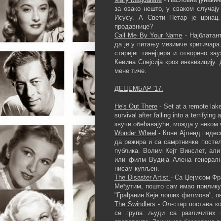
за овако нешто, у сваком случај
Исусу. А Свети Петар је црнац
продавнице?
Call Me By Your Name
- Најблатант
да је у питању мезимче критичара
старијег тинејџера и отворено за
Кевина Спејсија кроз инквизицију
мене тиче.
ДЕЦЕМБАР '17.
He's Out There
- Set at a remote lak
survival after falling into a terrify
звучи обећавајуће, можда у неком 
Wonder Wheel
- Кони Ајленд педесе
да режира и са самртничке постељ
публика. Волим Кејт Винслет, али
или филм Вудија Алена генералн
нисам купљен.
The Disaster Artist
- Са Џејмсом Фр
Међутим, пошто сам имао прилику 
"Грађанин Кејн лоших филмова", о
The Swindlers
- Ол-стар постава ко
се група људи са различитих 