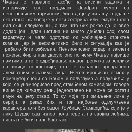
Чкаља је, наравно, такође на висини задатка и
испоручује свој трејдмарк deadpan хумор са
непогрешивим тајмингом, било да је у питању спрдање
око стана, жалопојке у вези сестрића или "емулжн фор
оил скин слоумоушн", с тим што бих рекао да је овде
додао још један (истина не много дебели) слој свом
карактеру и мало одступио од уобичајено стриктне
комике, јер је дефинитивно било и ситуација кад је
требало бити озбиљан. Пензионисани зидар и заклети
нежења Фирга нам дарује оно по чему Чкаљу највише
памтимо, а то је одређивање правог тренутка за реплику
на ивици перфекције, што је наравно пропраћено
адекватним изразима лица. Његов ироничан осмех у
поменутој сцени са Бобом и полуглума а полузбиља у
којој се унамћорисао пред стамбеном комисијом, говоре
више од хиљаду речи, једноставно не може се остати
имун на целу ствар. То су моја три омиљена лика у
серији, а рекао бих и три најбоље одглумљена
карактера, али без самог Љубише Самарџића, који је у
лику Шурде сам изнео пола терета на својим леђима,
ништа не би испало баш тако.