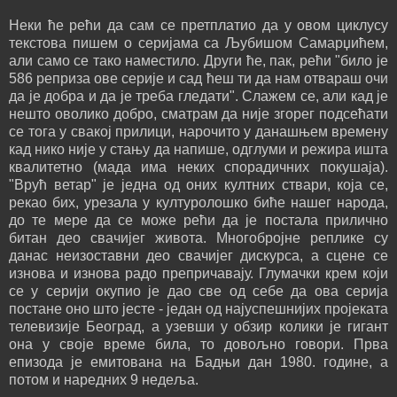
Неки ће рећи да сам се претплатио да у овом циклусу
текстова пишем о серијама са Љубишом Самарџићем,
али само се тако наместило. Други ће, пак, рећи "било је
586 реприза ове серије и сад ћеш ти да нам отвараш очи
да је добра и да је треба гледати". Слажем се, али кад је
нешто оволико добро, сматрам да није згорег подсећати
се тога у свакој прилици, нарочито у данашњем времену
кад нико није у стању да напише, одглуми и режира ишта
квалитетно (мада има неких спорадичних покушаја).
"Врућ ветар" је једна од оних култних ствари, која се,
рекао бих, урезала у културолошко биће нашег народа,
до те мере да се може рећи да је постала прилично
битан део свачијег живота. Многобројне реплике су
данас неизоставни део свачијег дискурса, а сцене се
изнова и изнова радо препричавају. Глумачки крем који
се у серији окупио је дао све од себе да ова серија
постане оно што јесте - један од најуспешнијих пројеката
телевизије Београд, а узевши у обзир колики је гигант
она у своје време била, то довољно говори. Прва
епизода је емитована на Бадњи дан 1980. године, а
потом и наредних 9 недеља.