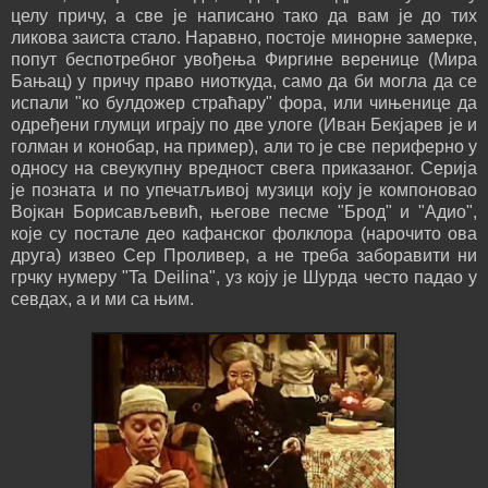
целу причу, а све је написано тако да вам је до тих
ликова заиста стало. Наравно, постоје минорне замерке,
попут беспотребног увођења Фиргине веренице (Мира
Бањац) у причу право ниоткуда, само да би могла да се
испали "ко булдожер страћару" фора, или чињенице да
одређени глумци играју по две улоге (Иван Бекјарев је и
голман и конобар, на пример), али то је све периферно у
односу на свеукупну вредност свега приказаног. Серија
је позната и по упечатљивој музици коју је компоновао
Војкан Борисављевић, његове песме "Брод" и "Адио",
које су постале део кафанског фолклора (нарочито ова
друга) извео Сер Проливер, а не треба заборавити ни
грчку нумеру "Ta Deilina", уз коју је Шурда често падао у
севдах, а и ми са њим.