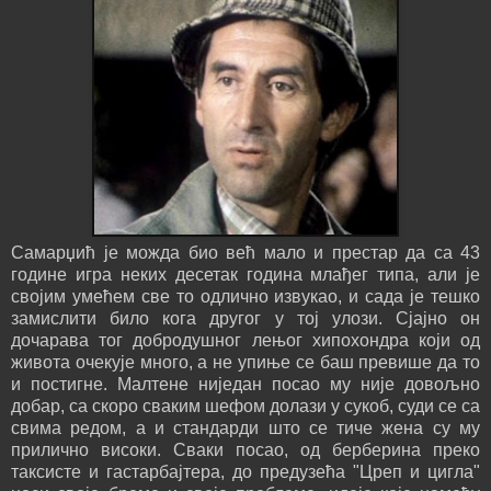
Самарџић је можда био већ мало и престар да са 43
године игра неких десетак година млађег типа, али је
својим умећем све то одлично извукао, и сада је тешко
замислити било кога другог у тој улози. Сјајно он
дочарава тог добродушног лењог хипохондра који од
живота очекује много, а не упиње се баш превише да то
и постигне. Малтене ниједан посао му није довољно
добар, са скоро сваким шефом долази у сукоб, суди се са
свима редом, а и стандарди што се тиче жена су му
прилично високи. Сваки посао, од берберина преко
таксисте и гастарбајтера, до предузећа "Цреп и цигла"