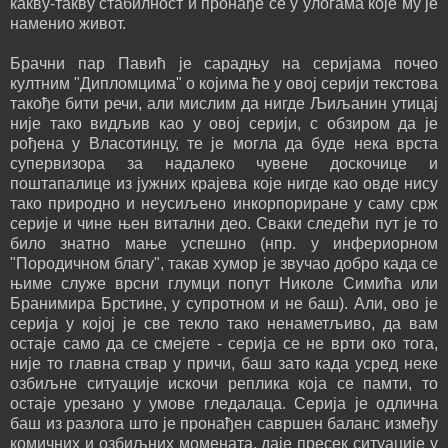
какву-такву стабилност и пронађе се у улогама које му је
наменио живот.
Брачни пар Павић је сарадњу на серијама почео
култним "Дипломцима" о којима ће у овој серији текстова
такође бити речи, али мислим да нигде Љиљанин утицај
није тако видљив као у овој серији, с обзиром да је
рођена у Власотинцу, те је могла да буде нека врста
супервизора за надалеко чувене доскочице и
поштапалице из јужних крајева које нигде као овде нису
тако природно и неусиљено инкорпориране у саму срж
серије и чине њен витални део. Сваки следећи пут је то
било знатно мање успешно (нпр. у инфериорном
"Породичном благу", такав хумор је звучао добро када се
њиме служе врсни глумци попут Николе Симића или
Бранимира Брстине, у супротном и не баш). Али, ово је
серија у којој је све текло тако ненаметљиво, да вам
остаје само да се смејете - серија се не врти око тога,
није то главна ствар у причи, баш зато када усред неке
озбиљне ситуације искочи реплика која се памти, то
остаје урезано у умове гледалаца. Серија је одлична
баш из разлога што је пронађен савршен баланс између
комичних и озбиљних момената, даје пресек ситуације у