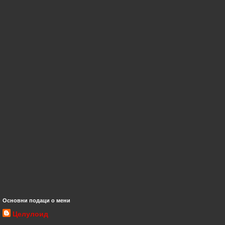
Основни подаци о мени
Целулоид