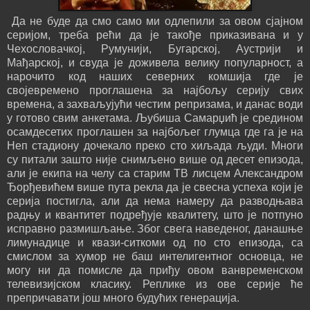
Да не буде да смо само ми одлепили за овом сјајном
серијом, треба рећи да је такође приказивана и у
Чехословачкој, Румунији, Бугарској, Аустрији и
Мађарској, и свуда је доживела велику популарност, а
нарочито код наших северних комшија где је
својевремено проглашена за најбољу серију свих
времена, а захваљујући честим репризама, и данас води
у готово свим анкетама. Љубиша Самарџић је средином
осамдесетих проглашен за најбољег глумца где га је на
Неп стадиону дочекало преко сто хиљада људи. Многи
су питали зашто није снимљено више од десет епизода,
али је екипа на челу са старим ТВ лисцем Александром
Ђорђевићем више пута рекла да је свесна успеха који је
серија постигла, али да нема намеру да разводњава
радњу и квантитет подређује квалитету, што је потпуно
исправно размишљање. Због свега наведеног, данашње
лимунадице и квази-ситкоми од по сто епизода, са
смислом за хумор не баш интелигентног основца, не
могу ни да помисле да приђу овом ванвременском
телевизијском класику. Реплике из ове серије ће
препричавати још много будућих генерација.