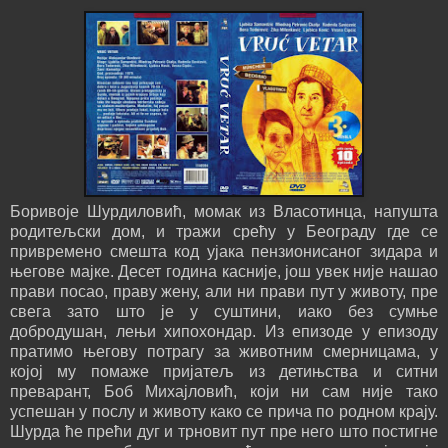
Боривоје Шурдиловић, момак из Власотинца, напушта
родитељски дом, и тражи срећу у Београду где се
привремено смешта код ујака пензионисаног зидара и
његове мајке. Десет година касније, још увек није нашао
прави посао, праву жену, али ни прави пут у животу, пре
свега зато што је у суштини, иако без сумње
добродушан, лењи хипохондар. Из епизоде у епизоду
пратимо његову потрагу за животним смерницама, у
којој му помаже пријатељ из детињства и ситни
преварант, Боб Михајловић, који ни сам није тако
успешан у послу и животу како се прича по родном крају.
Шурда ће прећи дуг и трновит пут пре него што постигне