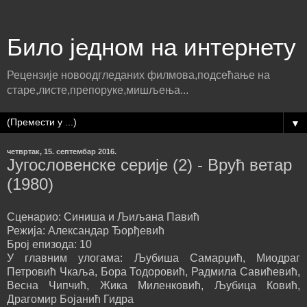
Било једном на интернету
Рецензије новоодгледаних филмова,подсећање на
старе,листе,препоруке,мишљења...
▼
четвртак, 15. септембар 2016.
Југословенске серије (2) - Врућ ветар
(1980)
Сценарио: Синиша и Љиљана Павић
Режија: Александар Ђорђевић
Број епизода: 10
У главним улогама: Љубиша Самарџић, Миодраг
Петровић Чкаља, Бора Тодоровић, Радмила Савићевић,
Весна Чипчић, Жика Миленковић, Љубица Ковић,
Драгомир Бојанић Гидра