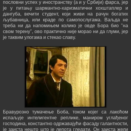
пословни успех у иностранству (а и у Србији) фарса, јер
је у питању шармантно-харизматични хохштаплер и
дангуба, вечити студент, који живи на рачун богатих
љубавница, или краде по самопослугама. Ваљда не
треба ни да напомињем колико је овде Бора био "на
свом терену", ово практично није морао ни да глуми, јер
је таквим улогама и стекао славу.
Бравурозно тумачење Боба, током којег са лакоћом
испаљује интелигентне реплике, маниром углађеног
господина, константно одржавајући фасаду галантности,
је заиста нешто што је лепота гледати. Он заиста жели