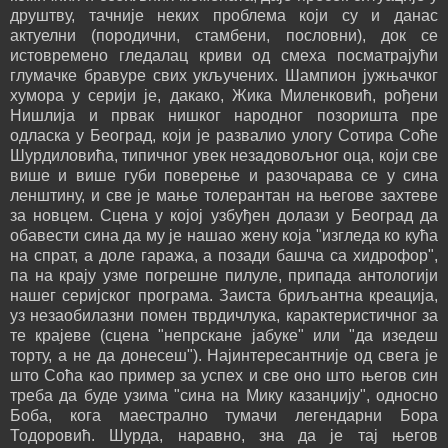
друштву, тачније неких проблема који су и данас
актуелни (породични, стамбени, пословни), док се
истовремено гледалац криви од смеха посматрајући
глумачке бравуре свих укључених. Шампион јужњачког
хумора у серији је, дакако, Жика Миленковић, рођени
Нишлија и првак нишког народног позоришта пре
одласка у Београд, који је развалио улогу Сотира Соће
Шурдиловића, типичног увек незадовољног оца, који све
више и више губи поверење и разочарава се у сина
ленштину, и све је мање толерантан на његове захтеве
за новцем. Сцена у којој узбуђен долази у Београд да
обавести сина да му је нашао жену која "изгледа ко кућа
на спрат, а доле гаража, а позади башча са хидрофор",
па на крају узме погрешне пилуле, припада антологији
нашег серијског програма. Заиста бриљантна креација,
уз незаобилазни помен тврдичлука, карактеристичног за
те крајеве (сцена "непрскане јабуке" или "да изедеш
торту, а не да донесеш"). Најинтересантније од свега је
што Соћа као пример за успех и све оно што његов син
треба да буде узима "сина на Мику казанџију", односно
Боба, кога маестрално тумачи легендарни Бора
Тодоровић. Шурда, наравно, зна да је тај његов