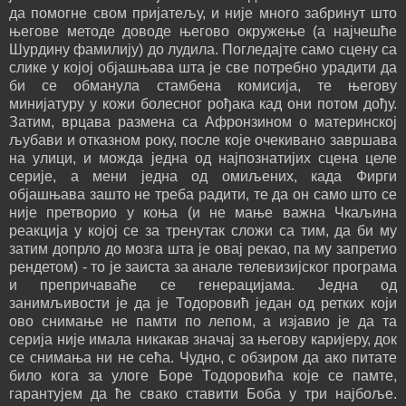
да помогне свом пријатељу, и није много забринут што
његове методе доводе његово окружење (а најчешће
Шурдину фамилију) до лудила. Погледајте само сцену са
слике у којој објашњава шта је све потребно урадити да
би се обманула стамбена комисија, те његову
минијатуру у кожи болесног рођака кад они потом дођу.
Затим, врцава размена са Афронзином о материнској
љубави и отказном року, после које очекивано завршава
на улици, и можда једна од најпознатијих сцена целе
серије, а мени једна од омиљених, када Фирги
објашњава зашто не треба радити, те да он само што се
није претворио у коња (и не мање важна Чкаљина
реакција у којој се за тренутак сложи са тим, да би му
затим допрло до мозга шта је овај рекао, па му запретио
рендетом) - то је заиста за анале телевизијског програма
и препричаваће се генерацијама. Једна од
занимљивости је да је Тодоровић један од ретких који
ово снимање не памти по лепом, а изјавио је да та
серија није имала никакав значај за његову каријеру, док
се снимања ни не сећа. Чудно, с обзиром да ако питате
било кога за улоге Боре Тодоровића које се памте,
гарантујем да ће свако ставити Боба у три најбоље.