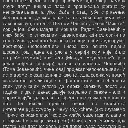
носи своје бреме и своје проблеме, идеје које намећу
други попут шишања паса и прошивања јоргана су
неприхватљиве, а ујак, баба и отац губе стрпљење.
Феноменално допуњавање са осталим ликовима које
сам поменуо, као и са Весном Чипчић у улози "Мишке",
док је још била млада и мршава, Радом Савићевић у
лику бабе, те епизодним карактерима који су, сваки на
свој начин, дали посебан печат серији, попут Једноруког
Крстивоја (непоновљиви Гидра као вечито пијани
шофер, још једна од улога у серији коју није било
потребе глумити) или зета (Младен Недељковић, још
један рођени Нишлија), па све до магистра Чоловића
(Тома Јовановић), чине овај пројекат непоновљивим. У
исто време је фантастично како је једна серија уз помоћ
квалитетне реализације и фантастичне посвећености
свих укључених успела да одржи свежину после 36
година, и да и данас делује актуелно и свеже - али и
поражавајуће да за све то време није снимљено ништа
што би имало пришло овоме по квалитету,
интелигенцији, хумору и чему год хоћете (ако изузмемо
"Приче из радионице", које су млађе само годину дана и
о којима ће такође бити речи). Свих десет епизода иду
глатко, без празног хода, и од првог кадра вас увлаче у