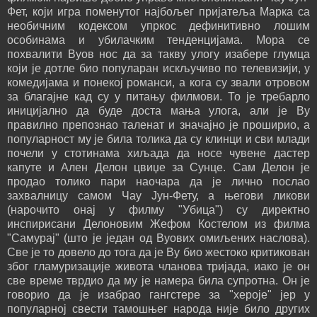
Фет, који игра поменутог најбољег пријатеља Марка са
необичним кодексом упркос дефинитивно лошим
особинама и убилачким тенденцијама. Мора се
похвалити Вуов нос да за такву улогу изабере глумца
који је дотле био популаран искључиво по телевизији, у
комедијама и понекој романси, а кога су звали отровом
за благајне кад су у питању филмови. То је требарло
иницијално да буде доста мања улога, али је Ву
правилно препознао таленат и значајно је проширио, а
популарност му је била толика да су клинци и сви млади
почели у стотинама хиљада да носе чувене дастер
капуте и Ален Делон цвиџе за Сунце. Сам Делон је
продао толико пари наочара да је лично послао
захвалницу самом Чау Јун-Фету, а његови ликови
(нарочито онај у филму "Убица") су директно
инспирисани Делоновим Жефом Костелом из филма
"Самурај" (што је један од Вуових омиљених наслова).
Све је то довело до тога да је Ву био жестоко критикован
због гламуризације живота чланова тријада, иако је он
све време тврдио да му је намера била супротна. Он је
говорио да је изабрао гангстере за "хероје" јер у
популарној свести тамошњег народа није било других