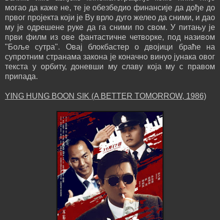
могао да каже не, те је обезбедио финансије да дође до
првог пројекта који је Ву врло дуго желео да сними, и дао
му је одрешене руке да га сними по свом. У питању је
први филм из ове фантастичне четворке, под називом
"Боље сутра". Овај блокбастер о двојици браће на
супротним странама закона је коначно винуо јунака овог
текста у орбиту, доневши му славу која му с правом
припада.
YING HUNG BOON SIK (A BETTER TOMORROW, 1986)