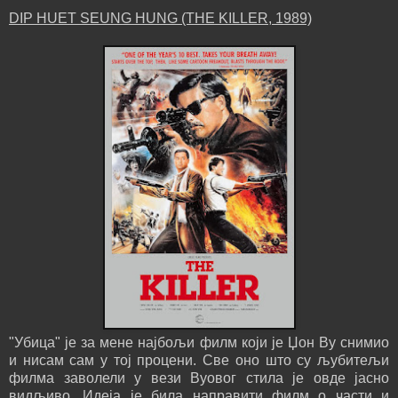
DIP HUET SEUNG HUNG (THE KILLER, 1989)
"Убица" је за мене најбољи филм који је Џон Ву снимио
и нисам сам у тој процени. Све оно што су љубитељи
филма заволели у вези Вуовог стила је овде јасно
видљиво. Идеја је била направити филм о части и