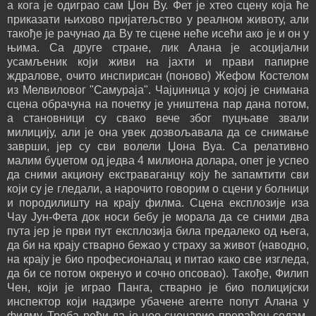
а кога је одиграо сам Џон Ву. Фет је хтео сцену која ће
приказати њихово пријатељство у реалном животу, али
такође је рачунао да Ву те сцене неће исећи ако је и он у
њима. Са друге стране, лик Алана је асоцијални
усамљеник који живи на јахти и прави папирне
ждралове, очито инспирисан (поново) Жефом Костелом
из Мелвиловог "Самураја". Чајџиница у којој је снимана
сцена обрачуна на почетку је уништена пар дана потом,
а становници су свако вече због пуцњаве звали
милицију, али је она увек дозвољавала да се снимање
заврши, јер су сви волели Џона Вуа. Са релативно
малим буџетом од једва 4 милиона долара, опет је успео
да сними акциону екстраваганцу коју ће запамтити сви
који су је гледали, а нарочито говорим о сцени у болници
и породилишту на крају филма. Сцена експлозије иза
Чау Јун-Фета док носи бебу је морала да се сними два
пута јер је први пут експлозија била предалеко од њега,
да би на крају стварно бежао у страху за живот (наводно,
на крају је био професионалац и питао како све изгледа,
да би се потом окренуо и сочно опсовао). Такође, Филип
Чен, који је играо Панга, стварно је био полицијски
инспектор који надзире убачене агенте попут Алана у
филму. Треба рећи да је цео сценарио прерађен седам-