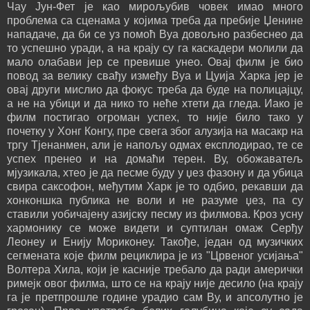
Чау Јун-Фет је као мирољубив човек имао много
проблема са сценама у којима треба да пребије Џенине
нападаче, да би се уз помоћ Вуа довољно разбеснео да
то успешно уради, а на крају су га каскадери молили да
мало олабави јер се превише унео. Овај филм је био
повод за велику свађу између Вуа и Цуија Харка јер је
овај други мислио да фокус треба да буде на полицајцу,
а не на убици и да нико то неће хтети да гледа. Иако је
филм постигао огроман успех, то није било тако у
почетку у Хонг Конгу, пре свега због алузија на масакр на
тргу Тјенанмен, али је напољу одмах експлодирао, те се
успех пренео и на домаћи терен. Ву, обожаватељ
мјузикала, хтео је да песме буду у џез фазону и да убица
свира саксофон, међутим Харк је то одбио, рекавши да
хонконшка публика не воли и не разуме џез, па су
ставили уобичајену азијску песму из филмова. Кроз усну
хармонику се може видети и суптилан омаж Серђу
Леонеу и Енију Мориконеу. Такође, један од музичких
сегмената које филм рециклира је из "Црвеног усијања"
Волтера Хила, који је касније требало да ради амерички
римејк овог филма, што се на крају није десило (на крају
га је претпрошле године урадио сам Ву, и апсолутно је