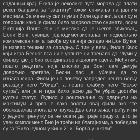
садашњи крај. Екипа је неколико пута морала да плати
рекет бандама за "заштиту" током снимања на јавним
местима. За мене су сви глумци били одлични, а сви су и
говорили како је филм било задовољство снимати, осим
Ентонија Вонга који је мислио да је његов зликовац,
Џони Вонг, сувише једнодимензионалан и недовољно
комплексан лик, а такође му се није свидео ни Џон Ву ког
је назвао тешким за сарадњу. С тим у вези, Филип Квок
који игра Бесног пса није уопште ни требало да глуми у
филму, где је био координатор акционих сцена. Међутим,
пошто редитељ није мислио да Вонг сам делује
довољно претеће, Бесни пас је убачен да то
избалансира. Филм је на почетку завредео нешто бољу
реакцију него "Убица", а нешто слабију него "Боље
сутра", али је и тада било јасно да ће убрзо достићи
култни статус. Лудило и роштиљање су одврнути на
максимум и врло је лако волети овај филм ако сте
обожавалац онога што пружа. Два сата зачас прођу и ни
у једном тренутку се не осети да траје предуго, што је
увек комплимент. Био је трећи на благајнама, а победили
су га "Било једном у Кини 2" и "Борба у школи".