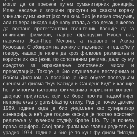
могли да се преселе путем хуманитарних донација.
Ипак, насиље и злочини присутни на сваком кораку
учинили су им живот јако тешким. Био је веома стидљив,
али га вера никада није напуштала, а као дечак је желео
да постане протестантски свештеник. Касније су га
опчинили филмови, најпре француски Нувел ваг,
нарочито Жан-Пјер Мелвил, а наравно и Акира
Куросава. С обзиром на велику стидљивост и тешкоће у
говору, нашао је начин да кроз филмове размишља и
користи их као језик, по сопственим речима, дали су му
средство за изражавање сопствених мисли и
преокупација. Такође је био одушевљен вестернима и
Бобом Диланом, а посебно је био обузет последњом
сценом из филма "Буч Касиди и Санденс Кид" и касније
ће у многим његовим филмовима користити концепт
двојице пријатеља који се боре против надмоћнијег
непријатеља у guns-blazing стилу. Рад је почео далеке
1969. године када је био унајмљен као супервизор
сценарија, а већ две године касније је постао асистент
редитеља у чувеном студију браће Шо. Ту је почела
права каријера. Свој први филм као главни редитељ је
урадио 1974. године и био је то кунг фу филм "Млади