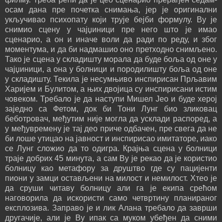
осам дана пре почетка снимања, јер је оригинални
укључивао психопату који трује бејби формулу. Ву је
снимио сцену у чајџиници пре него што је имао
сценарио, а он и иначе воли да ради по реду, и због
моментума, и да би надмашио оно претходно снимљено.
Тако је сцена у складишту морала да буде боља од оне у
чајџиници, а она у болници и породилишту боља од оне
у складишту. Текила је несумњиво инспирисан Прљавим
Харијем и Булитом, а њих двојица су инспирисани истим
човеком. Требало је да наступи Мишел Јео и буде херој
заједно са Фетом, док би Тони Лунг био зликовац
беботровач, међутим није могла да усклади распоред, а
у међувремену је тај део приче одбачен, пре свега да не
би лоше утицао на јавност и инспирисао имитаторе, иако
се Лунг сложио да то одигра. Крајња сцена у болници
траје добрих 45 минута, а сам Ву је рекао да је користио
болницу као метафору за друштво где су пацијенти
пиони у замци остављени на милост и немилост. Хтео је
да сруши читаву болницу али га је екипа срећом
наговорила да искористи само четвртину планираног
експлозива. Заправо је и лик Алана требало да заврши
другачије, али је Ву ипак са муком убеђен да сними