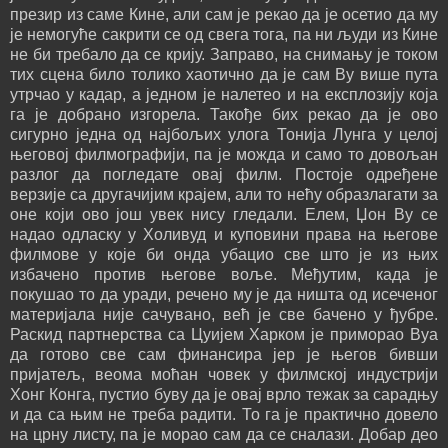
презир из саме Кине, али сам је рекао да је осетио да му
је немогуће сакрити се од свега тога, па ни људи из Кине
не би требало да се крију. Заправо, на снимању је током
тих сцена било толико хаотично да је сам Ву више пута
утрчао у кадар, а једном је налетео и на експлозију која
га је добрано изгорела. Такође бих рекао да је ово
сигурно једна од најбољих улога Тонија Лунга у целој
његовој филмографији, па је можда и само то довољан
разлог да погледате овај филм. Постоје одређене
верзије са другачијим крајем, али то нећу образлагати за
оне који ово још увек нису гледали. Елем, Џон Ву се
надао одласку у Холивуд и куповини права на његове
филмове у које би онда убацио све што је из њих
избачено против његове воље. Међутим, када је
покушао то да уради, речено му је да ништа од исеченог
материјала није сачувано, већ је све бачено у ђубре.
Раскид партнерства са Цуијем Харком је приморао Вуа
да готово све сам финансира јер је његов бивши
пријатељ, веома моћан човек у филмској индустрији
Хонг Конга, пустио буву да је овај врло тежак за сарадњу
и да са њим не треба радити. То га је практично довело
на црну листу, па је морао сам да се сналази. Добар део