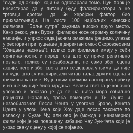
"људи од акције" који би одговарали томе. Цуи Харк је
инсистирао да у питању буду фалсификатори а не
трговци дрогом, да би херојски фактор био
прихватљивији. На листи 100 најбољих кинеских
филмова, "Боље сутра" заузима високо друго место.
Како рекох, увек Вуови филмови носе огромну количину
емоције, и упркос сада јасним омажима (рецимо, улазак
у ресторан пре пуцњаве је директан омаж Скорсезеовим
"Улицама насиља"), толико ови филмови имају у себи
оригиналности, и поред тога што су приче релативно
познате, толико су незаборавни, не само због сцена
акције, него и због свега што се дешава у њима, да није
ни чудо што су инспирисали читав талас других сцена и
филмова касније. Ву је овим филмом лансиран у орбиту
и из ње му није било мрдања. Велики свет га је коначно
упознао и показао је да се на њега мора озбиљно
рачунати. Наравно, треба поменути и Ти Лунга и
незаобилазног Лесли Ченга у улогама браће, Кенета
Цанга у улози Кена који Хоу даје посао таксисте по
изласку, и Сузан Чу, али ово је (можда и ненамерно)
филм који је на површину избацио Чау Јун-Фета који је
украо сваку сцену у којој се појавио.