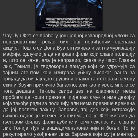
Чау Јун-Фет се враћа у још једној изванредној улози са
невероватним, рекао бих још невиђеним сценама
акције. Пошто су Џона Вуа оптуживали за гламуризацију
мафије, одлучио је да направи филм који слави полицију
и, што се каже, ала је направио, свака му част. Главни
лик, Текила, је тврдокорни пандур који се удружује са
тајним агентом који изиграва убицу високог ранга за
тријаду да би заједно срушили опаког гангстера и његову
екипу. Звучи прилично банално, али као и увек, много се
тога дешава. Текила свира џез на кларинету, нема
проблем да крши правила, пије као смук и има девојку
која такође ради за полицију, али нема превише времена
да јој посвети пажњу. Заправо, тај део који истражује
њихов однос је исечен из филма, па је Фет мислио да
његовом филму фали дубине и комплексности, те да је
лик Тонија Лунга вишедимензионалнији и бољи. То је
резултирало увођењем лика бармена који му је ментор,