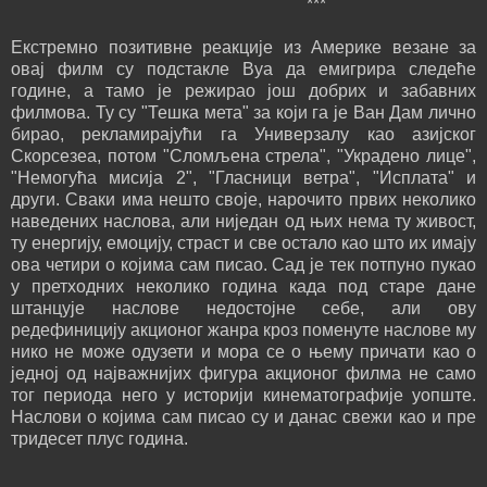
***
Екстремно позитивне реакције из Америке везане за
овај филм су подстакле Вуа да емигрира следеће
године, а тамо је режирао још добрих и забавних
филмова. Ту су "Тешка мета" за који га је Ван Дам лично
бирао, рекламирајући га Универзалу као азијског
Скорсезеа, потом "Сломљена стрела", "Украдено лице",
"Немогућа мисија 2", "Гласници ветра", "Исплата" и
други. Сваки има нешто своје, нарочито првих неколико
наведених наслова, али ниједан од њих нема ту живост,
ту енергију, емоцију, страст и све остало као што их имају
ова четири о којима сам писао. Сад је тек потпуно пукао
у претходних неколико година када под старе дане
штанцује наслове недостојне себе, али ову
редефиницију акционог жанра кроз поменуте наслове му
нико не може одузети и мора се о њему причати као о
једној од најважнијих фигура акционог филма не само
тог периода него у историји кинематографије уопште.
Наслови о којима сам писао су и данас свежи као и пре
тридесет плус година.