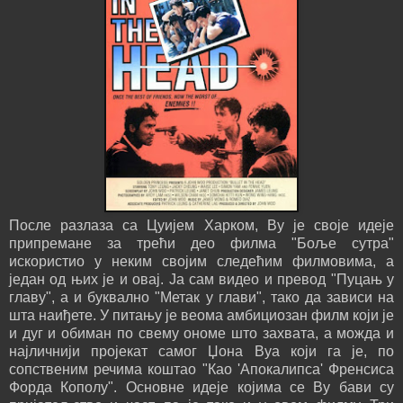
После разлаза са Цуијем Харком, Ву је своје идеје
припремане за трећи део филма "Боље сутра"
искористио у неким својим следећим филмовима, а
један од њих је и овај. Ја сам видео и превод "Пуцањ у
главу", а и буквално "Метак у глави", тако да зависи на
шта наиђете. У питању је веома амбициозан филм који је
и дуг и обиман по свему ономе што захвата, а можда и
најличнији пројекат самог Џона Вуа који га је, по
сопственим речима коштао "Као 'Апокалипса' Френсиса
Форда Кополу". Основне идеје којима се Ву бави су