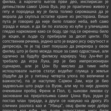
филма, а нарочито његов први део, инспирисан је
детињством самог Џона Вуа, јер је практично живео у
гету и породица му је била толико сиромашна да је
морала да скупља остатке хране из ресторана. Више
пута је говорио да није било плавог неба, већ само
зграда и кише, и да би по изласку из куће у уличицама
гледао наркомане како се боду, где год се окренеш било
је коцке, и људе су пребијали за десет центи. По
сопственим речима, једино што је видео јесу окрутност и
депресија, те је тај свет покушао да рекреира у овом
филму, што је било можда лоше за само одрастање, али
одлично за будућу филмску каријеру. Чау Јун-Фет је
требало да игра Лука, јер је био импресиониран
сценарио, али је Џон Ву мислио да тиме неће
испоштовати његов статус водећег глумца у земљи
(будући да је у питању четврта улога по величини и
важности), па је наступио Сајмон Јам, који је био
задовољан што ради са Вуом, али му то није донело
очекивани пробој. Френк и Пол, тј. њихови ликови су
засновани на пријатељима самог Џона Вуа, један је
постао члан тријаде, а други се навукао на дрогу. Из
сличних разлога као и "Убица", овај филм није добро
прошао код куће, јер људи једноставно нису били