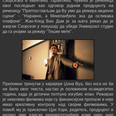
Скорсезеа и Квентина Тарантина. Чувена је реченица
овог последњег као одговор једном продуценту на
реченицу "Претпостављам да Ву уме да режира акционе
сцене" - "Наравно, а Микеланђело зна да осликава
плафоне". Жан-Клод Ван Дам је за њега рекао да је
азијски Скорсезе у покушају да убеди Универзал студио
да га унајми за режију "Тешке мете".
Преломни тренутак у каријери Џона Вуа, без кога не би
ни било овог текста, настао је половином осамдесетих
година, када је дотични потпуно изгубио елан. Режирао
је неколико филмова који су финансијски пропали и није
имао креативну контролу над својим филмовима. У
помоћ му је прискочио Цуи Харк, редитељ, продуцент и
велико име азијске кинематографије коме нико није