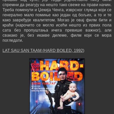
спремни да реагују на нешто тако свеже на прави начин.
Треба поменути и Џекија Ченга, изврсног глумца који се
генерално мало помиње као један од бољих, а то и те
како завређује квалитетом. Могао је овај филм бити и
краћи (нарочито се могло исећи нешто из првих пола
сата без пропуштања ичега превише важног), али
свакако је, без икакве дилеме, филм који се мора
погледати.
LAT SAU SAN TAAM (HARD BOILED, 1992)