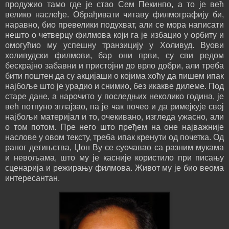
продужио тамо где је стао Сем Пекинпо, а то је већ
велико наслеђе. Обрађивати читаву филмографију би,
наравно, био превелики подухват, али се мора написати
нешто о четверцу филмова који га је избацио у орбиту и
омогућио му успешну транзицију у Холивуд. Вуови
холивудски филмови, бар они први, су сви редом
бескрајно забавни и пристојни до врло добри, али треба
бити поштен да су акцијаши о којима хоћу да пишем ипак
најбоље што је урадио и снимио, без икакве дилеме. Под
старе дане, а нарочито у последњих неколико година, је
већ потпуно зглајзао, па је чак почео и да римејкује свој
најбољи материјал и то, очекивано, изгледа ужасно, али
о том потом. Пре него што пређем на оне најважније
наслове у овом тексту, треба ипак кренути од почетка. Од
раног детињства, Џон Ву се суочавао са разним мукама
и невољама, што му је касније користило при писању
сценарија и режирању филмова. Живот му је био веома
интересантан.