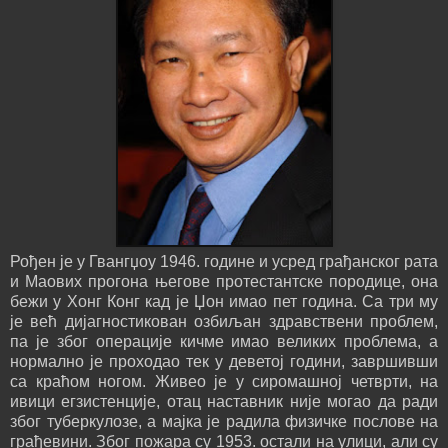
Рођен је у Гвангџоу 1946. године и усред грађанског рата
и Маових прогона његове протестантске породице, она
бежи у Хонг Конг кад је Џон имао пет година. Са три му
је већ дијагностикован озбиљан здравствени проблем,
па је због операције кичме имао великих проблема, а
нормално је проходао тек у деветој години, завршивши
са краћом ногом. Живео је у сиромашној четврти, на
ивици егзистенције, отац наставник није могао да ради
због туберкулозе, а мајка је радила физичке послове на
грађевини. Због пожара су 1953. остали на улици, али су