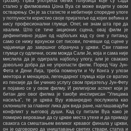
грозан). Прва употреба белих голубица које су сада
стално у филмовима Џона Вуа се може видети у овом
остварењу. Он је за статисте и небитније споредне улоге
у потпуности користио своје пријатеље од којих већина и
нису професионални глумци. Опет, не знам шта пре да
хвалим. Што се тиче акционих сцена, овај филм је
дефинитивно један од најбољих кад су оне у питању,
само се нижу врхунски сет писови, почевши од сцене у
чајџиници до завршног обрачуна у цркви. Сви главни
глумци су одлични, осим можда Сали Је, која и сама није
мислила да је одиграла најбољу улогу, али је свакако
довољно добра да не упропасти филм. Поред Чау Јун-
Фета и Дени Лија, треба поменути и Чу Конга у улози
ментора и менаџера, легендарног глумца који се вратио
из пензије да би учинио услугу свом пријатељу Јун-Фету
и појавио се у овом филму. И религијски аспект који је
битан део овог филма је такође инспирисан "Улицама
насиља", те је црква Вуу изванредно послужила као
склониште за главног лика док вида ране, наглашавајући
конфликт у његовој души. Кад су питали Вуа како је
помирио веровање да су цркве места утехе и да примају
свакога са смештањем великог крвавог финала у цркви,
он је одговорио да уништавање светих ствари, статуа и