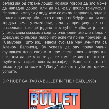
реликвија од стране лоших момака говори да зло може
да нападне добро, али да на крају добро тријумфује.
Наравно, имајући у виду како се филм завршава, овде је
прилично дискутабилно ко стварно побеђује и да ли ова
тврдња има утемељење, али у принципу се све
разрешава како је једино и могуће. Најбоље је што,
упркос свим омажима који су очигледни ако сте гледали
довољно филмова (нарочито аспекти приче преузети из
"Самураја", што још једном суочава Чау Јун-Фета са
Аленом Делоном), Ву успева да ову причу учини
фундаментално својом и пре свега тако инхерентно
азијском да не можете да се томе не дивите ако сте
љубитељ азијске кинематографије. Баш као што не
можете да не волите "Убицу" ако сте љубитељ филма
уопште.
DIP HUET GAI TAU (A BULLET IN THE HEAD, 1990)