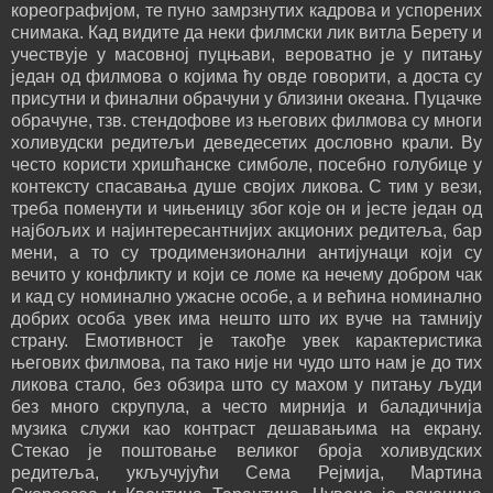
кореографијом, те пуно замрзнутих кадрова и успорених
снимака. Кад видите да неки филмски лик витла Берету и
учествује у масовној пуцњави, вероватно је у питању
један од филмова о којима ћу овде говорити, а доста су
присутни и финални обрачуни у близини океана. Пуцачке
обрачуне, тзв. стендофове из његових филмова су многи
холивудски редитељи деведесетих дословно крали. Ву
често користи хришћанске симболе, посебно голубице у
контексту спасавања душе својих ликова. С тим у вези,
треба поменути и чињеницу због које он и јесте један од
најбољих и најинтересантнијих акционих редитеља, бар
мени, а то су тродимензионални антијунаци који су
вечито у конфликту и који се ломе ка нечему добром чак
и кад су номинално ужасне особе, а и већина номинално
добрих особа увек има нешто што их вуче на тамнију
страну. Емотивност је такође увек карактеристика
његових филмова, па тако није ни чудо што нам је до тих
ликова стало, без обзира што су махом у питању људи
без много скрупула, а често мирнија и баладичнија
музика служи као контраст дешавањима на екрану.
Стекао је поштовање великог броја холивудских
редитеља, укључујући Сема Рејмија, Мартина