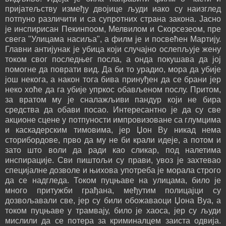
пријатељству између двојице људи иако су наизглед
потпуно различити и са супротних страна закона. Јасно
је инспирисан Пекинпоом, Мелвилом и Скорсезеом, пре
свега "Улицама насиља", а филм је и посвећен Мартију.
Главни антијунак је убица који случајно ослепљује жену
током свог последњег посла, а онда покушава да јој
помогне да поврати вид. Да би то урадио, мора да убије
још некога, а након тога бива принуђен да се брани јер
неко хоће да га убије упркос обављеном послу. Притом,
за вратом му је сналажљиви пандур који не бира
средства да обави посао. Интересантно је да су све
акционе сцене у потпуности импровизоване са глумцима
и каскадерским тимовима, јер Џон Ву никад нема
сторибордове, прво да му не би крали идеје, а потом и
зато што воли да ради као сликар, под налетима
инспирације. Сви пиштољи су прави, увоз је захтевао
специјалне дозволе и њихова употреба је морала строго
да се надгледа. Током пуцњаве на улицама, било је
много притужби грађана, међутим полицајци су
дозвољавали све, јер су били обожаваоци Џона Вуа, а
током пуцњаве у трамвају, било је хаоса, јер су људи
мислили да се потера за криминалцем заиста одвија.