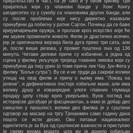
пријатељство и част, па је тако и у овом филму. Три
пријатеља који су чланови банде у Хонг Конгу
шездесетих су у сукобу са члановима других банди, али
су после проблема које нису директно изазвали
принуђени да побегну у ратни Сајгон. Почињу да се баве
кријумчарењем оружја, и пролазе кроз искуство које ће
им заувек променити животе. Филм је драстично исечен,
јер је оригинална верзија била дуга преко три сата, али
је, после више резова, у промет пуштена она од 136
минута. Читави делови приче су избачени, а једна од
сцена у филму укључује тројицу главних ликова који су
принуђени да пију урин (о томе прича лик Чау Јун-Фета у
филму "Боље сутра"). Ву се и не труди да сакрије колики
утицај на овај филм и причу о њему има "Ловац на
јелене", и дефинитивно постоје озбиљне мане, али има
велику душу и изванредне улоге главних глумаца
продају целу ствар врло уверљиво. Вуов поглед на
историјске догађаје је фасцинантан, а иако је добар део
смештен у прошлост, велики део филма је у суштини
одговор на масакр на тргу Тјенанмен само годину дана
пошто се исти десио. Ово питање националног
идентитета је за Вуа од суштинске важности и приступио
је свему веома мудато, што му је донело озбиљан