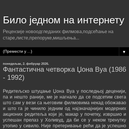
Било једном на интернету
Рецензије новоодгледаних филмова,подсећање на
старе,листе,препоруке,мишљења...
▼
понедељак, 2. фебруар 2026.
Фантастична четворка Џона Вуа (1986
- 1992)
Редитељско штуцање Џона Вуа у последњој деценији,
па и нешто раније, ме је нагнало да се подсетим свега
што сам у вези са његовим филмовима некад обожавао
и што га је чинило једним од најзначајнијих модерних
акционих редитеља који је, макар у почетку, извршио и
успешан прелаз у Холивуд, да би се у неком тренутку
утопио у сивило. Није претеривање рећи да је успешно