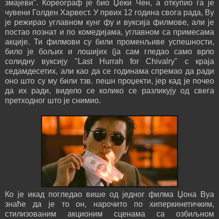
змајеви". Кореограф је био Џеки Чен, а откупио га је
чувени Голден Харвест. У првих 12 година свога рада, Ву
је режирао углавном кунг фу и вуксија филмове, али је
постао познат и по комедијама, углавном са примесама
акције. Ти филмови су били променљиве успешности,
било је бољих и лошијих (ја сам гледао само врло
солидну вуксију "Last Hurrah for Chivalry" с краја
седамдесетих, али као да се годинама спремао да ради
оно што су му били тзв. пешн проџекти, јер кад је почео
да их ради, видело се колико се разликују од свега
претходног што је снимио.
Ко је икад погледао више од једног филма Џона Вуа
знаће да је то он, нарочито по хиперкинетичким,
стилизованим акционим сценама са озбиљном