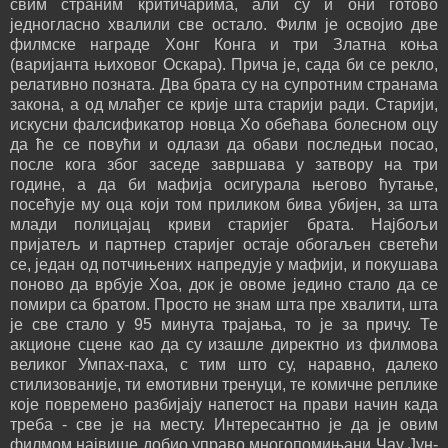
свим страним критичарима, али су и они готово
једногласно хвалили све остало. Филм је освојио две
филмске награде Хонг Конга и три Златна коња
(варијанта њиховог Оскара). Прича је, сада би се рекло,
релативно позната. Два брата су на супротним странама
закона, а од млађег се крије шта старији ради. Старији,
искусни фалсификатор новца Хо обећава болесном оцу
да ће се повући и одлази да обави последњи посао,
после кога због заседе завршава у затвору на три
године, а да би мафија осигурала његово ћутање,
посећује му оца који том приликом бива убијен, за шта
млади полицајац криви старијег брата. Најбољи
пријатељ и партнер старијег остаје обогаљен светећи
се, један од потчињених напредује у мафији, и покушава
поново да врбује Хоа, док је овоме једино стало да се
помири са братом. Просто не знам шта пре хвалити, шта
је све стало у 95 минута трајања, то је за причу. Те
акционе сцене као да су изашле директно из филмова
великог Умпах-паха, с тим што су, наравно, далеко
стилизованије, ти емотивни тренуци, те комичне реплике
које повремено разбијају напетост на прави начин када
треба - све је на месту. Интересантно је да је овим
филмом највише добио управо многопомињани Чау Јун-