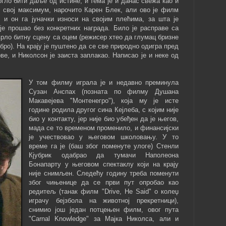
огло бити даље од истине, и тема је и данас свежа као и
и свој максимум, нарочито Карен Блек, али ово је филм
, и он га јуначки износи на својим плећима, за шта је
је прошао без конкретних награда. Било је расправе са
ло битну сцену са оцем (режисер хтео да глумац бризне
обро). На крају је пуштено да се све природно одигра пред
ве, и Николсон је заиста заплакао. Написао је и неке од
У том филму играла је и недавно преминула
Сузан Анспах (позната по филму Душана
Макавејева "Монтенегро"), која му је исте
године родила другог сина Кејлеба, с којим није
био у контакту, јер није био убеђен да је његов,
мада се то временом променило, и финансијски
је учествовао у његовом школовању. У то
време га је (баш због поменуте улоге) Стенли
Кјубрик одабрао да тумачи Наполеона
Бонапарту у његовом спектаклу који на крају
није снимљен. Следећу годину треба поменути
због чињенице да се први пут опробао као
редитељ (танак филм "Drive, He Said" о колеџ
играчу бејзбола на животној прекретници),
снимио још један потцењен филм, овог пута
"Carnal Knowledge" за Мајка Николса, али и