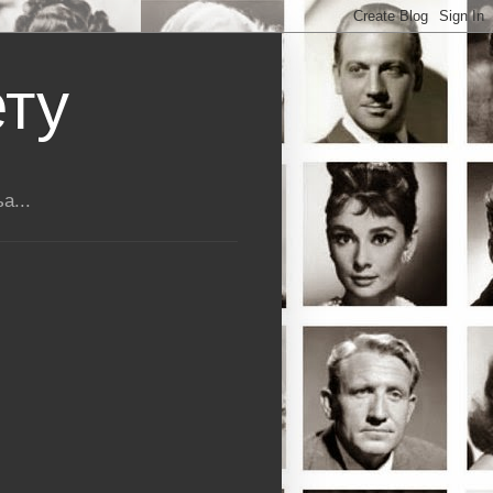
ету
а...