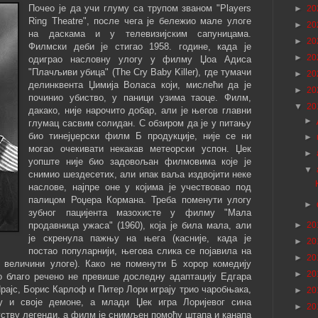
Почео је да учи глуму са трупом званом "Players
►
20
Ring Theatre", после чега је бележио мале улоге
►
20
на даскама и у телевизијским сапуницама.
►
20
Филмски деби је стигао 1958. године, када је
►
20
одиграо насловну улогу у филму Џоа Адиса
"Плачљиви убица" (The Cry Baby Killer), где тумачи
►
20
делинквента Џимија Воласа који, мислећи да је
►
20
починио убиство, у паници узима таоце. Филм,
▼
20
дакако, није нарочито добар, али је његов главни
►
глумац сасвим солидан. С обзиром да је у питању
био тинејџерски филм Б продукције, није се ни
►
могао очекивати некакав метеорски успон. Џек
►
уопште није био задовољан филмовима које је
▼
снимио шездесетих, али ипак ваља издвојити неке
наслове, најпре оне у којима је учествовао под
палицом Роџера Кормана. Треба поменути улогу
►
зубног пацијента мазохисте у филму "Мала
продавница ужаса" (1960), која је била мала, али
►
20
је скренула пажњу на њега (касније, када је
►
20
постао популарнији, његова слика се појавила на
►
20
величини улоге). Како не поменути Б хорор комедију
►
20
ао благо речено не превише доследну адаптацију Едгара
рајс, Борис Карлоф и Питер Лори играју трио чаробњака,
►
20
ду и своје демоне, а млади Џек игра Лоријевог сина
►
20
ству легенди, а филм је снимљен помоћу штапа и канапа