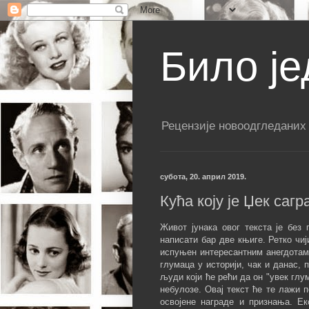
Било је
Рецензије новоодгледаних
субота, 20. април 2019.
Кућа коју је Џек сагр
Живот јунака овог текста је бе
написати бар две књиге. Ретко чиј
испуњен интересантним анегдотама
глумаца у историји, чак и данас,
људи који ће рећи да он "увек глу
небулозе. Овај текст ће те лажи 
освојене награде и признања. Е