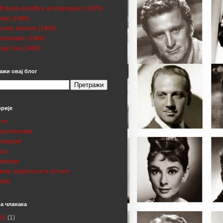
ff storia di truffe e di imbroglioni (1976)
ngo (1966)
grande silenzio (1968)
mercenario (1968)
ajo Joe (1966)
ажи овај блог
орије
сте
троспективе
епоруке
кар
цензије
умци, редитељи и остало
рије
а чланака
26
(1)