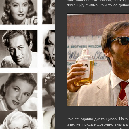
пројекцију филма, који му се допа
које се одавно дистанцирао. Иако
ипак не придаје довољно значаја