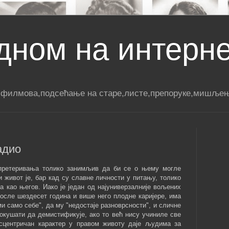
дном на интерн
 филмова,подсећање на старе,листе,препоруке,мишљењ
адио
з претеривања толико занимљив да би се о њему могле
и живот је, бар кад су славне личности у питању, толико
 као његов. Иако је један од најуниверзалније вољених
 после шездесет година и више него плодне каријере, има
ми само себе", да му "недостаје разноврсности", и сличне
покушати да демистификује, ако то већ нису учиниле све
ксцентричан карактер у правом животу даје људима за