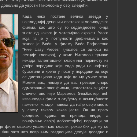
о довољно да уврсти Николсона у свој следећи.
Када неко постане велика звезда у
најплоднијој деценији светског и холивудског
филма, као што су то седамдесете, онда
знате од каквог је материјала скројен. Улога
која га је у потпуности дефинисала као
таквог је Боби, у филму Боба Рафелсона
"Five Easy Pieces" (наслов се односи на
лекције клавира), у коме Николсон тумачи
некада талентованог класичног пијанисту из
добре породице који сада ради на нафтној
бушотини и креће у посету породици од које
се дистанцирао када чује да му умире отац.
Молим вас, немојте да вас превари споро
одмотавање овог филма, недостатак акције и
слично, ово није Марвелов блокбастер, већ
изванредан филм о отуђењу и немогућности
паметног младог човека да нађе своје место
у свету таквом какав јесте. Он на прагу
средњих година не припада нигде, а
понајмање својој добростојећој породици од
 је филм свакако уважен као класик, рекао бих да му се
, баш зато што површним гледаоцима делује досадно и