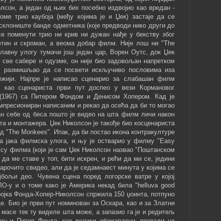
олсон, а један од њих бих посебно издвојио као вредан -
 коме трио каубоја (међу којима је и Џек) застаје да се
 склониште банде одметника (које предводи нико други до
се поменути трио ни крив ни дужан нађе у бекству због
тин и скроман, а веома добар филм. Није лош ни "The
 главну улогу тумачи још један цар, Ворен Оутс, док Џек
 све сабере и одузме, он није био задовољан напретком
но размишљао да се посвети искључиво пословима иза
ежији. Најпре је написао сценарио за слабашан филм
ус као сценариста први пут доспео у вези Кормановог
 (1967) са Питером Фондом и Денисом Хопером. Кад је
импресиониран написаним и рекао да осећа да би то могао
ан себе од беса пошто је видео на шта филм личи након
та и монтажера. Џек Николсон је такође био косценариста
д "The Monkees". Ипак, да би постао икона контракултуре
на јака филмска улога, и њу је остварио у филму "Easy
тусу филма (који је сам Џек Николсон назвао "Поштанском
 да ме ставе у топ, бити искрен, и рећи да ми се, једини
нарочито свидео, али да је седамнаест минута у којима се
бољи део. Чувена сцена поред логорске ватре у којој
О-у и о томе како је Америка некад била "helluva good
тројка Фонда-Хопер-Николсон спржила 150 џоинта, потпуно
е. Био је први пут номинован за Оскара, као и за Златни
 масе тек ту виделе шта може, а запазио га је и редитељ
он и Питер Фонда, као велики обожаваоци, позвали на