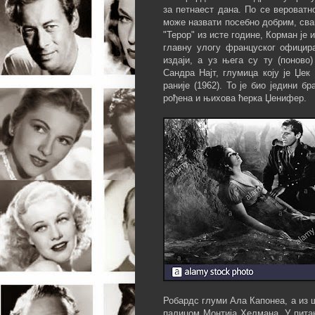
за петнаест дана. По се вероватн
може назвати посебно добрим, сва
"Терор" из исте године, Корман је 
главну улогу француског официр
издаји, а уз њега су ту (понов
Сандра Најт, глумица коју је Џе
раније (1962). То је био једини бр
рођена и њихова ћерка Џенифер.
Робардс глуми Ала Капонеа, а из 
палицом Монтија Хелмана. У питањ