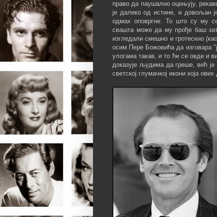
право да паушално оцењују, рекавш
је далеко од истине, и довољан ј
одмах оповргне. То што су му с
свашта може да му прође баш зат
изгледали смешно и гротескно (ка
осим Пере Божовића да изговара "ј
улогама такав, и то ће се овде и в
доказује људима да греше, већ је
светској глумачкој икони која ови