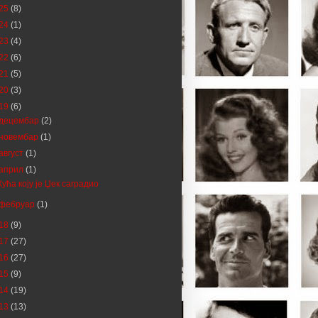
25
(8)
24
(1)
23
(4)
22
(6)
21
(5)
20
(3)
19
(6)
децембар
(2)
новембар
(1)
август
(1)
април
(1)
Кућа коју је Џек саградио
фебруар
(1)
18
(9)
17
(27)
16
(27)
15
(9)
14
(19)
13
(13)