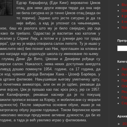
Едгар Киршфелд (Еди Кинг) вероватно Џеков
Blu
отац, док неки други извори тврде да она није
Dja
ни била сигурна ко је тачно Џеков отац (мада он
Il 
то пориче). Једино што јесте сигурно је да га
Il 
није виђао, а кад је упознат са чињеницама,
Nav
зе, баш из разлога што му је било свеједно, јер оца
 како би требало. Одрастао је васпитан као католик у
селио у Спринг Лејк, а потом и у јужнији део тог града
Претр
ера", где му је мајка отворила салон лепоте. Ту је ишао у
амислите ово) био познат као Ник, проглашен за кловна и
чке награде које додељује школа су именоване по њему.
е глумац Дени Де Вито, Џекови и Денијеви рођаци су
Катег
зерски салон. Нажалост, нема неких доступних анегдота
оливуд дошао поменуте 1954. године, са 17 година, да
Ли
се код чувеног двојца Вилијам Хана - Џозеф Барбера, у
Ре
за цртане филмове. Нањушивши његову уметничку црту,
Пр
о почетника аниматора, али он их је одбио, рекавши да
Ос
че војске, Џек је прошао као пас кроз росу, јер се 1957.
Ре
жи Калифорније, рекавши касније да је то покушај
Гл
важили прописи везани за Кореју, и мобилисани су морали
Се
дужности). После завршетка основне обуке, ишао је на
атрогасну обуку једном годишње. Током берлинске кризе
и неколико месеци продужене активне дужности, да би из
Архив
 године, а тада је већ увелико играо у филмовима.
►
20