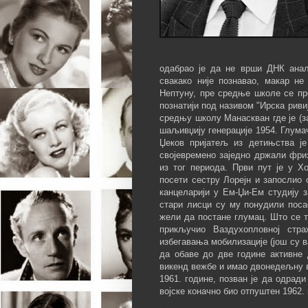
одабрао је да не врши ДНК анали
свакако није познавао, макар не
Нептуну, пре средње школе се пре
познатији под називом "Ирска ривиј
средњу школу Манаскван где је (з
шаљивџију генерације 1954. Глума
Џеков пријатељ из детињства ј
својевремено заједно држали фри
из тог периода. Први пут је у Х
посети сестру Лорејн и запослио 
канцеларији у Ем-Џи-Ем студију 
стари лисци су му понудили поса
жели да постане глумац. Што се ти
прикључио Ваздухопловној стра
избегавања мобилизације (још су 
да обаве до две године активне 
викенд вежбе и имао двонедељну в
1961. године, позван је да одрад
војске коначно био отпуштен 1962.