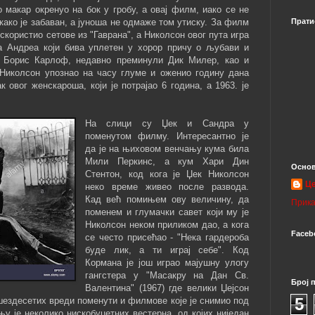
о макар окренуо на бок у гробу, а овај филм, иако се не
како је забаван, а јуноша не одмаже том утиску. За филм
Прати
искористио сетове из "Гаврана", а Николсон овог пута игра
а Андреа који бива уплетен у хорор причу о љубави и
о) Борис Карлоф, недавно преминули Дик Милер, као и
к Николсон упознао на часу глуме и оженио годину дана
ак овог женскароша, који је потрајао 6 година, а 1963. је
На слици су Џек и Сандра у
поменутом филму. Интересантно је
да је на њиховом венчању кума била
Мили Перкинс, а кум Хари Дин
Основ
Стентон, код кога је Џек Николсон
Ц
неко време живео после развода.
Кад већ помињем ову величину, да
Прика
поменем и глумачки савет који му је
Николсон неком приликом дао, а кога
Faceb
се често присећао - "Нека гардероба
буде лик, а ти играј себе". Код
Кормана је још играо мајушну улогу
гангстера у "Масакру на Дан Св.
Број 
Валентина" (1967) где велики Џејсон
5
шездесетих вреди поменути и филмове које је снимио под
у је неколико нискобуџетних вестерна, од којих ниједан