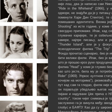
није лош, два је написао сам Ник
"Ride in the Whirlwind" (1966), у
одмори, не знајући да је у питању
поменути Хари Дин Стентон), те 
помешаних идентитета. Веома јеф
Shooting" из исте године, у коме
свесрдно припомаже. Ипак, кад се
глумачке каријере, те је озбиљ
камере, најпре писању, али и р
"Thunder Island", али је у фок
психоделичног филма "The Trip"
Фонда прочитао сценарио, био је 
бити велики филм. Ипак, био је в
што је прошао кроз руке продуцена
филма "Head" у коме је глумио бен
као што јесте, била му је потреб
Rider" (1969). Упркос култном ста
кочијом на моторима"), ризиковаћу
пут кад сам га гледао, филм није 
он појављује убедљиво његов нај
пијани и надувани Џек прича о НЛ
country", током чијег снимања је 
заслужено га је винула међу звезд
глобус и БАФТУ. Као да су широке
Микеланђело Антониони, кога су 