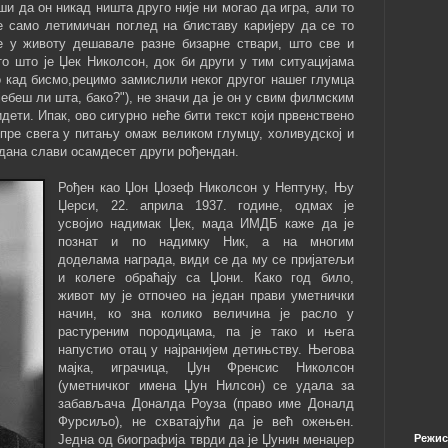
и да он никад ништа друго није ни могао да игра, али то
е само летимичан поглед на блиставу каријеру да се то
е у животу дешавале разне бизарне ствари, што све и
о што је Џек Николсон, док би други у тим ситуацијама
о кад бисмо,рецимо замислили неког другог нашег глумца
ебеш ли шта, бако?"), не значи да је он у свим филмским
идети. Ипак, ово сигурно неће бити текст који првенствено
 пре свега у питању омаж великом глумцу, холивудској и
х дана слави осамдесет други рођендан.
Рођен као Џон Џозеф Николсон у Нептуну, Њу
Џерси, 22. априла 1937. године, одмах је
усвојио надимак Џек, мада ИМДБ каже да је
познат и по надимку Ник, а на многим
доделама награда, види се да му се пријатељи
и колеге обраћају са Џони. Како год било,
живот му је отпочео на један прави уметнички
начин, ко зна колико величина је расло у
растуреним породицама, па је тако и њега
напустио отац у најранијем детињству. Његова
мајка, играчица, Џун Френсис Николсон
(уметничког имена Џун Нилсон) се удала за
забављача Доналда Роуза (право име Доналд
Фурсиљо), не схватајући да је већ ожењен.
Једна од биографија тврди да је Џунин менаџер
Режис