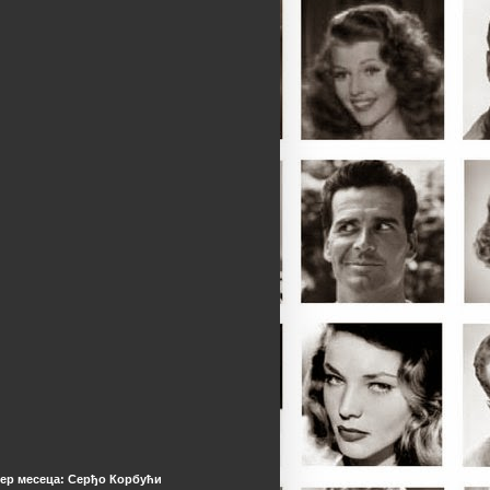
ер месеца: Серђо Корбући