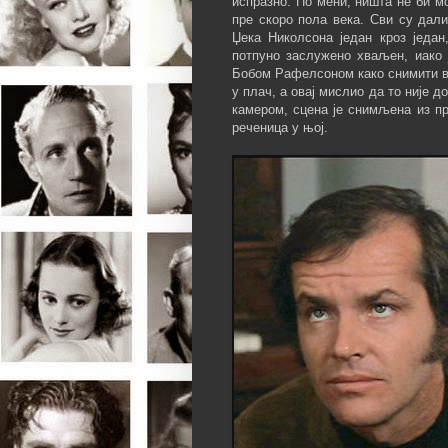
испразно. По мени, ништа не би м
пре скоро пола века. Сви су дал
Џека Николсона један кроз један
потпуно заслужено хваљен, иако 
Бобом Рафелсоном како снимити вр
у плач, а овај мислио да то није д
камером, сцена је снимљена из пр
реченица у њој.