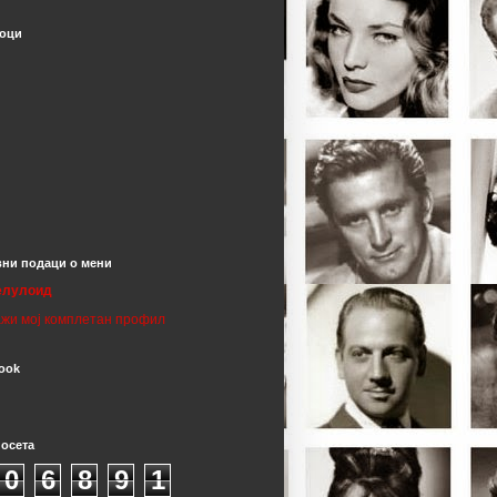
оци
ни подаци о мени
елулоид
жи мој комплетан профил
ook
посета
0
6
8
9
1