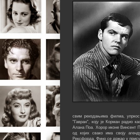
свим реиздањима филма, упркос 
"Гавран", коју је Корман радио к
Алана Поа. Хорор иконе Винсент П
од којих свако има своју аген
Рексфорда. Фино се држао у прису